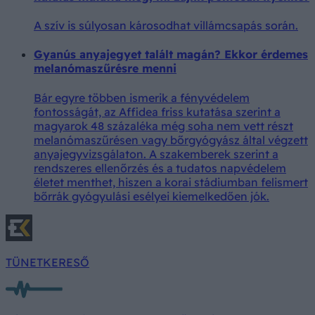
A szív is súlyosan károsodhat villámcsapás során.
Gyanús anyajegyet talált magán? Ekkor érdemes
melanómaszűrésre menni
Bár egyre többen ismerik a fényvédelem
fontosságát, az Affidea friss kutatása szerint a
magyarok 48 százaléka még soha nem vett részt
melanómaszűrésen vagy bőrgyógyász által végzett
anyajegyvizsgálaton. A szakemberek szerint a
rendszeres ellenőrzés és a tudatos napvédelem
életet menthet, hiszen a korai stádiumban felismert
bőrrák gyógyulási esélyei kiemelkedően jók.
TÜNETKERESŐ