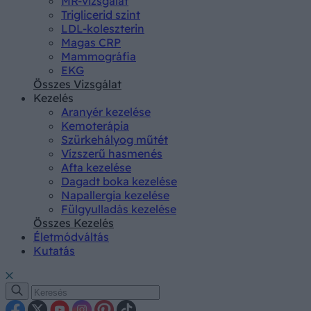
MR-vizsgálat
Triglicerid szint
LDL-koleszterin
Magas CRP
Mammográfia
EKG
Összes Vizsgálat
Kezelés
Aranyér kezelése
Kemoterápia
Szürkehályog műtét
Vízszerű hasmenés
Afta kezelése
Dagadt boka kezelése
Napallergia kezelése
Fülgyulladás kezelése
Összes Kezelés
Életmódváltás
Kutatás