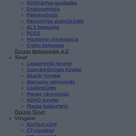
Kötőhártya-gyulladás
Endometriózis
Pikkelysömör
Pajzsmirigy alulműködés
ALS betegség
PCOS
Hisztamin intolerancia
Crohn betegség
Összes Betegségek A-Z
Tünet
Lepkehimlő tünetei
Szamárköhögés tünetei
Skarlát tünetei
Alacsony vérnyomás
Csalánkiütés
Magas vérnyomás
ADHD tünetei
Magas koleszterin
Összes Tünet
Vizsgálat
Kortizol szint
CT-vizsgálat