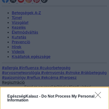
Betegségek A-Z
Tünet
Vizsgálat
Kezelés
Életmódváltás
Kutatás
Prevenció
Hírek
Videók
Kisállatok egészsége
#allergia
#influenza
#cukorbetegség
#orvosmeteorológia
#vérnyomás
#stroke
#rákbetegség
#pajzsmirigy
#reflux
#ekcéma
#herpesz
Regisztráció
Ezzel az egyszerű trükkel a függő virágai
Színes
nagyobb eséllyel élik túl a berobbanó meleget
– csak dobja ezt a földbe!
EgészségKalauz -
Do Not Process My Personal
Information
Ezzel az egyszerű trükkel a függő