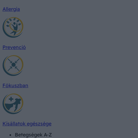
Allergia
Prevenció
Fókuszban
Kisállatok egészsége
Betegségek A-Z