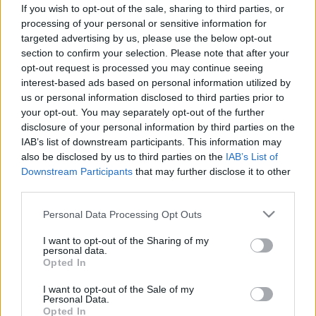
virágai nagyobb eséllyel élik túl a
If you wish to opt-out of the sale, sharing to third parties, or
processing of your personal or sensitive information for
berobbanó meleget – csak dobja
targeted advertising by us, please use the below opt-out
ezt a földbe!
section to confirm your selection. Please note that after your
opt-out request is processed you may continue seeing
interest-based ads based on personal information utilized by
us or personal information disclosed to third parties prior to
your opt-out. You may separately opt-out of the further
disclosure of your personal information by third parties on the
IAB’s list of downstream participants. This information may
also be disclosed by us to third parties on the
IAB’s List of
Downstream Participants
that may further disclose it to other
third parties.
Please note that this website/app uses one or more Google
Personal Data Processing Opt Outs
services and may gather and store information including but
not limited to your visit or usage behaviour. You may click to
I want to opt-out of the Sharing of my
personal data.
grant or deny consent to Google and its third-party tags to
Opted In
use your data for below specified purposes in below Google
consent section.
I want to opt-out of the Sale of my
Personal Data.
Opted In