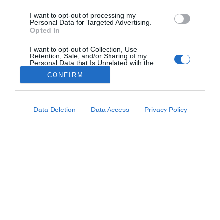
I want to opt-out of processing my
Personal Data for Targeted Advertising.
Opted In
I want to opt-out of Collection, Use,
Retention, Sale, and/or Sharing of my
Personal Data that Is Unrelated with the
Purposes for which it was collected.
CONFIRM
Opted Out
Google consents
Data Deletion
Data Access
Privacy Policy
I want to allow Google to enable storage
Színes
related to advertising like cookies on web or
2026. május 19. 13:54
device identifiers in apps.
Megosztás
Küldés
Küldés Messengeren
I want to allow my user data to be sent to
Google for online advertising purposes.
Tomanóczy Andrea
szerkesztő
I want to allow Google to send me
personalized advertising.
Ezzel az egyszerű trükkel sokkal tovább bírhatják a
I want to allow Google to enable storage