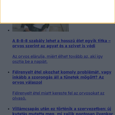
A 8-8-8 szabály lehet a hosszú élet egyik titka –
orvos szerint az agyat és a szívet is védi
Az orvos elárulja, miért élhet tovább az, aki így
osztja be a napját.
Félrenyelt étel okozhat komoly problémát, vagy
inkább a szorongás áll a tünetek mögött? Az
orvos válaszol
Félrenyelt étel miatt kereste fel az orvosokat az
olvasó.
Villámcsapás után ez történik a szervezetben: új
kutatás mutatta meg, mi zajlik pontosan ilyenkor