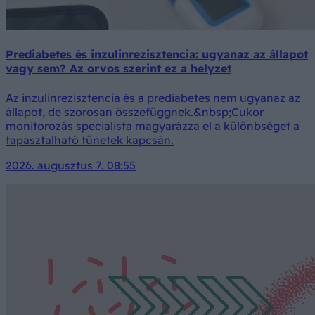
Prediabetes és inzulinrezisztencia: ugyanaz az állapot
vagy sem? Az orvos szerint ez a helyzet
Az inzulinrezisztencia és a prediabetes nem ugyanaz az
állapot, de szorosan összefüggnek.&nbsp;Cukor
monitorozás specialista magyarázza el a különbséget a
tapasztalható tünetek kapcsán.
2026. augusztus 7. 08:55