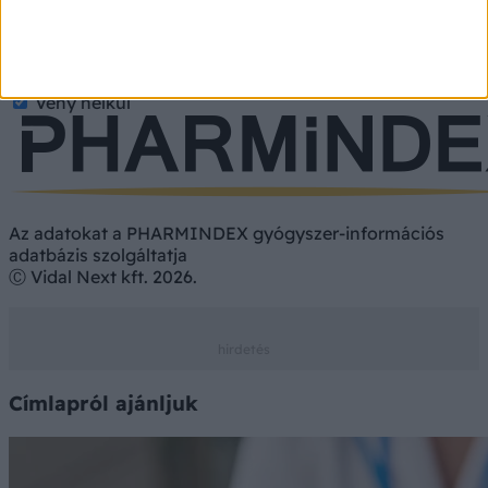
Gyógyszer
Étrend-kiegészítő
Vényköteles
Vény nélkül
Az adatokat a PHARMINDEX gyógyszer-információs
adatbázis szolgáltatja
Ⓒ Vidal Next kft. 2026.
Címlapról ajánljuk