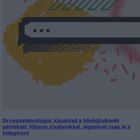
Orvosmeteorológia: kipukkad a hőségbuborék
pénteken! Viharos zivatarokkal, jégesővel csap le a
hidegfront