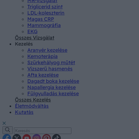
MR-vizsgálat
Triglicerid szint
LDL-koleszterin
Magas CRP
Mammográfia
EKG
Összes Vizsgálat
Kezelés
Aranyér kezelése
Kemoterápia
Szürkehályog műtét
Vízszerű hasmenés
Afta kezelése
Dagadt boka kezelése
Napallergia kezelése
Fülgyulladás kezelése
Összes Kezelés
Életmódváltás
Kutatás