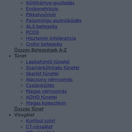
Kötőhártya-gyulladás
Endometriózis
Pikkelysömör
Pajzsmirigy alulműködés
ALS betegség
PCOS
Hisztamin intolerancia
Crohn betegség
Összes Betegségek A-Z
Tünet
Lepkehimlő tünetei
Szamárköhögés tünetei
Skarlát tünetei
Alacsony vérnyomás
Csalánkiütés
Magas vérnyomás
ADHD tünetei
Magas koleszterin
Összes Tünet
Vizsgálat
Kortizol szint
CT-vizsgálat