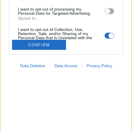
I want to opt-out of processing my
Personal Data for Targeted Advertising.
Opted In
I want to opt-out of Collection, Use,
Retention, Sale, and/or Sharing of my
Tünet
Personal Data that Is Unrelated with the
2026. május 10. 15:30
Purposes for which it was collected.
CONFIRM
Megosztás
Küldés
Küldés Messengeren
Opted Out
Google consents
Petrás Gabriella
Data Deletion
Data Access
Privacy Policy
I want to allow Google to enable storage
online szerkesztő
related to advertising like cookies on web or
device identifiers in apps.
A gyomorfájás az egyik leggyakoribb panasz, mégis
I want to allow my user data to be sent to
Google for online advertising purposes.
nehéz pontosan megmondani, mi áll a háttérben.
I want to allow Google to send me
personalized advertising.
I want to allow Google to enable storage