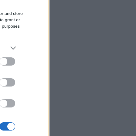
er and store
to grant or
ed purposes