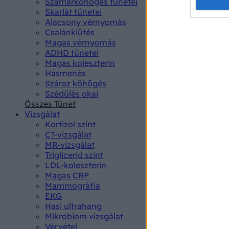
Opted 
Szamárköhögés tünetei
Skarlát tünetei
Alacsony vérnyomás
Google 
Csalánkiütés
Magas vérnyomás
I want t
ADHD tünetei
web or d
Magas koleszterin
Hasmenés
I want t
Száraz köhögés
purpose
Szédülés okai
Összes Tünet
I want 
Vizsgálat
Kortizol szint
I want t
CT-vizsgálat
web or d
MR-vizsgálat
Triglicerid szint
LDL-koleszterin
I want t
Magas CRP
or app.
Mammográfia
EKG
I want t
Hasi ultrahang
Mikrobiom vizsgálat
I want t
Vérvétel