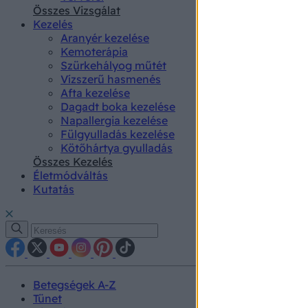
authenti
Összes Vizsgálat
Kezelés
Aranyér kezelése
Kemoterápia
Szürkehályog műtét
Vízszerű hasmenés
Afta kezelése
Dagadt boka kezelése
Napallergia kezelése
Fülgyulladás kezelése
Kötőhártya gyulladás
Összes Kezelés
Életmódváltás
Kutatás
Betegségek A-Z
Tünet