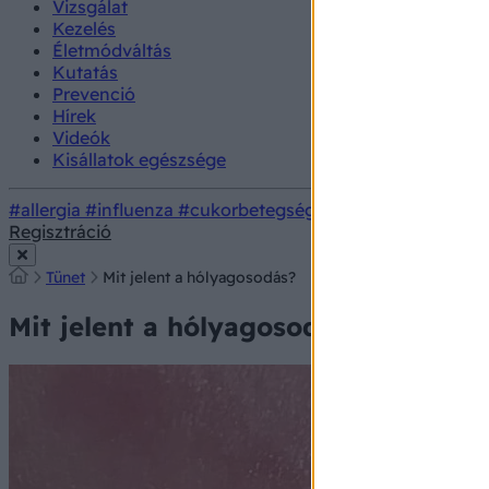
Vizsgálat
Kezelés
Életmódváltás
Kutatás
Prevenció
Hírek
Videók
Kisállatok egészsége
#allergia
#influenza
#cukorbetegség
#orvosmeteorológi
Regisztráció
Tünet
Mit jelent a hólyagosodás?
Mit jelent a hólyagosodás?