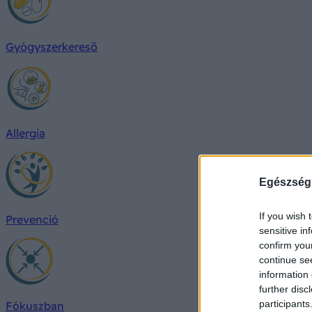
Gyógyszerkereső
Allergia
Egészség
If you wish 
Prevenció
sensitive in
confirm you
continue se
information 
further disc
participants
Fókuszban