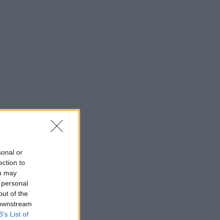
sonal or
ection to
ou may
 personal
out of the
 downstream
B’s List of