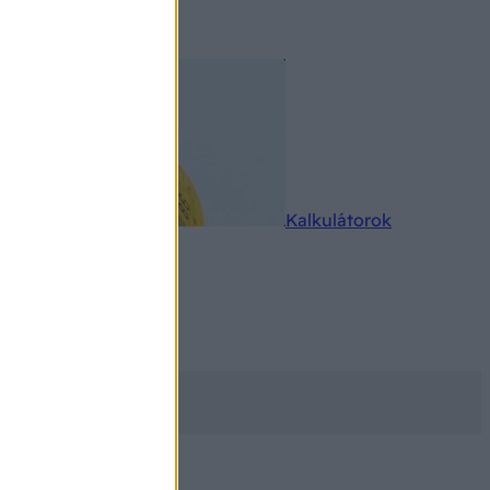
rkereső
Kalkulátorok