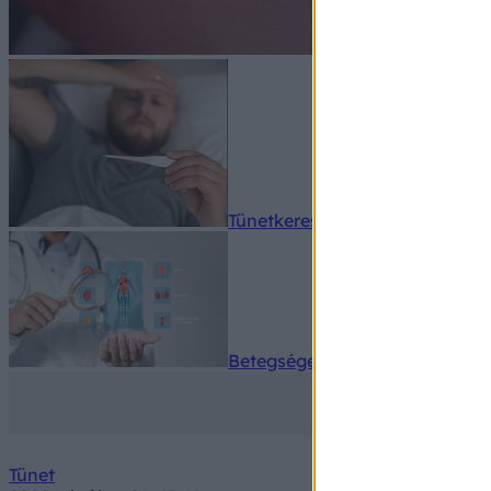
Tünetkereső
Betegségek A-Z
Tünet