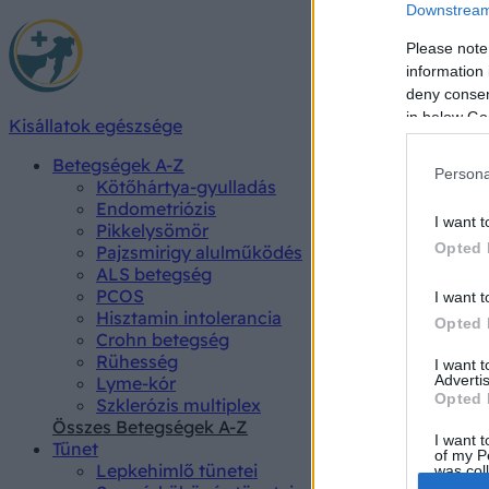
Downstream 
Please note
information 
deny consent
in below Go
Kisállatok egészsége
Betegségek A-Z
Persona
Kötőhártya-gyulladás
Endometriózis
I want t
Pikkelysömör
Opted 
Pajzsmirigy alulműködés
ALS betegség
PCOS
I want t
Hisztamin intolerancia
Opted 
Crohn betegség
Rühesség
I want 
Advertis
Lyme-kór
Opted 
Szklerózis multiplex
Összes Betegségek A-Z
I want t
Tünet
of my P
Lepkehimlő tünetei
was col