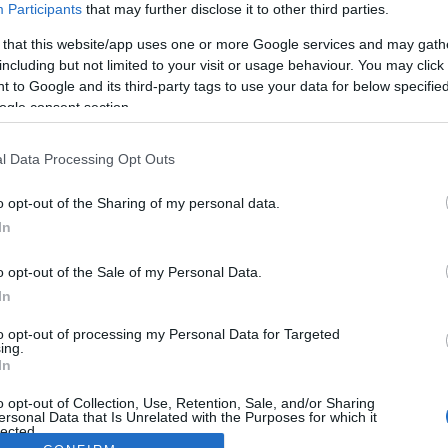
Participants
that may further disclose it to other third parties.
 that this website/app uses one or more Google services and may gath
including but not limited to your visit or usage behaviour. You may click 
 to Google and its third-party tags to use your data for below specifi
ogle consent section.
l Data Processing Opt Outs
o opt-out of the Sharing of my personal data.
In
o opt-out of the Sale of my Personal Data.
In
to opt-out of processing my Personal Data for Targeted
ing.
In
o opt-out of Collection, Use, Retention, Sale, and/or Sharing
ersonal Data that Is Unrelated with the Purposes for which it
lected.