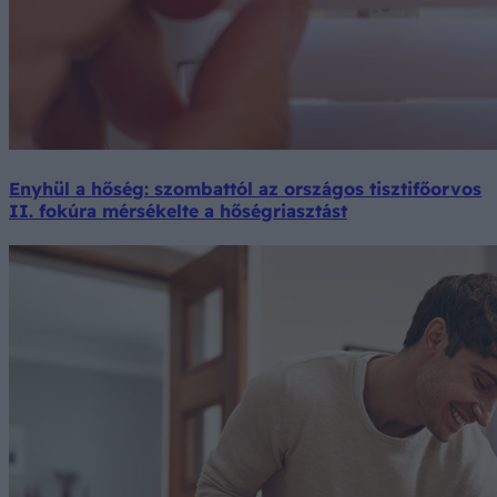
Enyhül a hőség: szombattól az országos tisztifőorvos
II. fokúra mérsékelte a hőségriasztást