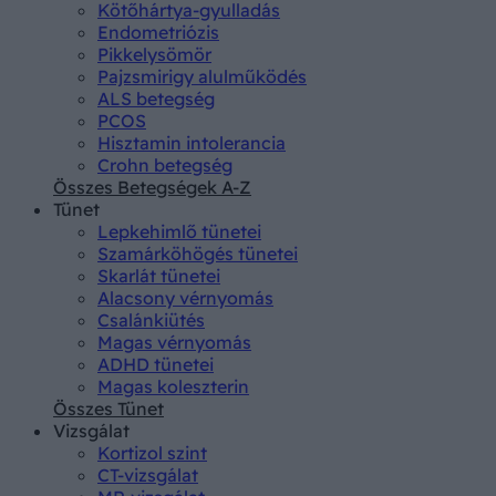
Kötőhártya-gyulladás
Endometriózis
Pikkelysömör
Pajzsmirigy alulműködés
ALS betegség
PCOS
Hisztamin intolerancia
Crohn betegség
Összes Betegségek A-Z
Tünet
Lepkehimlő tünetei
Szamárköhögés tünetei
Skarlát tünetei
Alacsony vérnyomás
Csalánkiütés
Magas vérnyomás
ADHD tünetei
Magas koleszterin
Összes Tünet
Vizsgálat
Kortizol szint
CT-vizsgálat