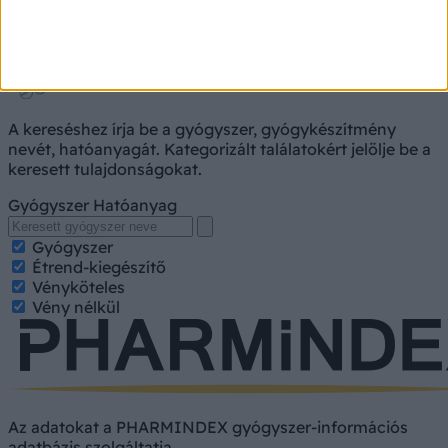
Gyógyszerkereső
A kereséshez írja be a gyógyszer, gyógykészítmény
nevét, hatóanyagát. Kategorizált találatokért jelölje be a
keresett tulajdonságokat.
Gyógyszer
Hatóanyag
Gyógyszer
Étrend-kiegészítő
Vényköteles
Vény nélkül
Az adatokat a PHARMINDEX gyógyszer-információs
adatbázis szolgáltatja