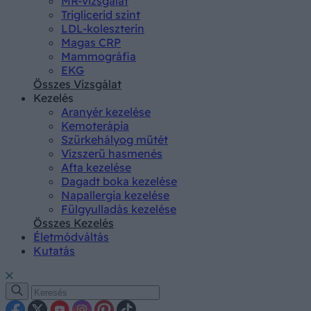
MR-vizsgálat
Triglicerid szint
LDL-koleszterin
Magas CRP
Mammográfia
EKG
Összes Vizsgálat
Kezelés
Aranyér kezelése
Kemoterápia
Szürkehályog műtét
Vízszerű hasmenés
Afta kezelése
Dagadt boka kezelése
Napallergia kezelése
Fülgyulladás kezelése
Összes Kezelés
Életmódváltás
Kutatás