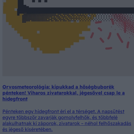
Orvosmeteorológia: kipukkad a hőségbuborék
pénteken! Viharos zivatarokkal, jégesővel csap le a
hidegfront
Pénteken egy hidegfront éri el a térséget. A napsütést
egyre többször zavarják gomolyfelhők, és többfelé
alakulhatnak ki záporok, zivatarok – néhol felhőszakadás
és jégeső kíséretében.