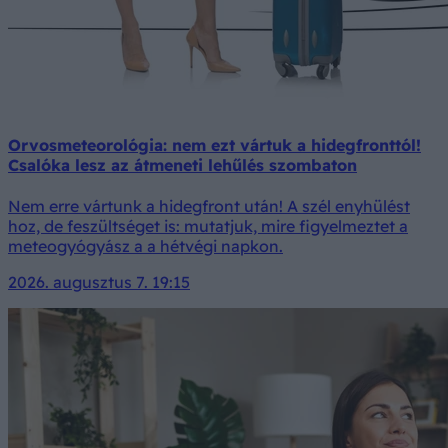
Orvosmeteorológia: nem ezt vártuk a hidegfronttól!
Csalóka lesz az átmeneti lehűlés szombaton
Nem erre vártunk a hidegfront után! A szél enyhülést
hoz, de feszültséget is: mutatjuk, mire figyelmeztet a
meteogyógyász a a hétvégi napkon.
2026. augusztus 7. 19:15