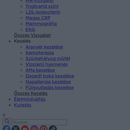
MR-vizsgálat
Triglicerid szint
LDL-koleszterin
Magas CRP
Mammográfia
EKG
Összes Vizsgálat
Kezelés
Aranyér kezelése
Kemoterápia
Szürkehályog műtét
Vízszerű hasmenés
Afta kezelése
Dagadt boka kezelése
Napallergia kezelése
Fülgyulladás kezelése
Összes Kezelés
Életmódváltás
Kutatás