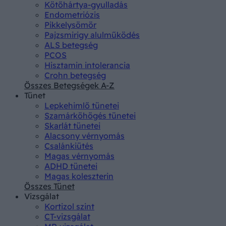
Kötőhártya-gyulladás
Endometriózis
Pikkelysömör
Pajzsmirigy alulműködés
ALS betegség
PCOS
Hisztamin intolerancia
Crohn betegség
Összes Betegségek A-Z
Tünet
Lepkehimlő tünetei
Szamárköhögés tünetei
Skarlát tünetei
Alacsony vérnyomás
Csalánkiütés
Magas vérnyomás
ADHD tünetei
Magas koleszterin
Összes Tünet
Vizsgálat
Kortizol szint
CT-vizsgálat