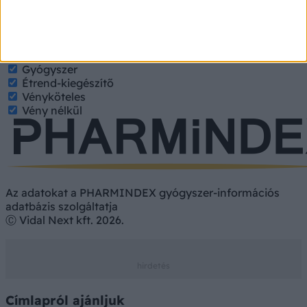
nevét, hatóanyagát. Kategorizált találatokért jelölje be a
keresett tulajdonságokat.
Gyógyszer
Hatóanyag
Gyógyszer
Étrend-kiegészítő
Vényköteles
Vény nélkül
Az adatokat a PHARMINDEX gyógyszer-információs
adatbázis szolgáltatja
Ⓒ Vidal Next kft. 2026.
Címlapról ajánljuk