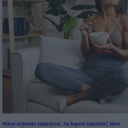
Mikor érdemes reggelizni, ha fogyni szeretne? Nem