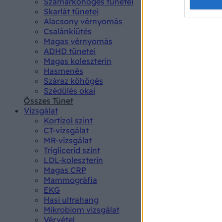
Opted 
Szamárköhögés tünetei
Skarlát tünetei
Alacsony vérnyomás
Google 
Csalánkiütés
Magas vérnyomás
I want t
ADHD tünetei
web or d
Magas koleszterin
Hasmenés
I want t
Száraz köhögés
purpose
Szédülés okai
Összes Tünet
I want 
Vizsgálat
Kortizol szint
I want t
CT-vizsgálat
web or d
MR-vizsgálat
Triglicerid szint
LDL-koleszterin
I want t
Magas CRP
or app.
Mammográfia
EKG
I want t
Hasi ultrahang
Mikrobiom vizsgálat
I want t
Vérvétel