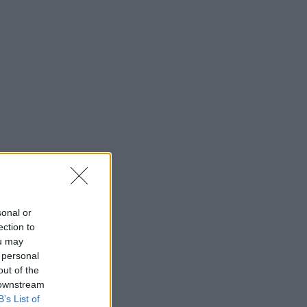
sonal or
ection to
ou may
 personal
out of the
 downstream
B’s List of