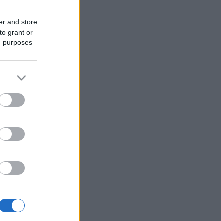
er and store
to grant or
ed purposes