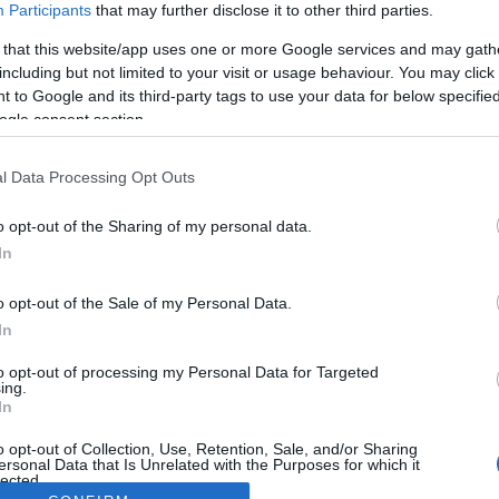
Participants
that may further disclose it to other third parties.
 that this website/app uses one or more Google services and may gath
including but not limited to your visit or usage behaviour. You may click 
 to Google and its third-party tags to use your data for below specifi
ogle consent section.
l Data Processing Opt Outs
o opt-out of the Sharing of my personal data.
In
o opt-out of the Sale of my Personal Data.
In
to opt-out of processing my Personal Data for Targeted
ing.
In
o opt-out of Collection, Use, Retention, Sale, and/or Sharing
ersonal Data that Is Unrelated with the Purposes for which it
lected.