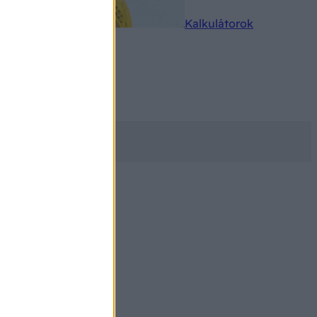
rkereső
Kalkulátorok