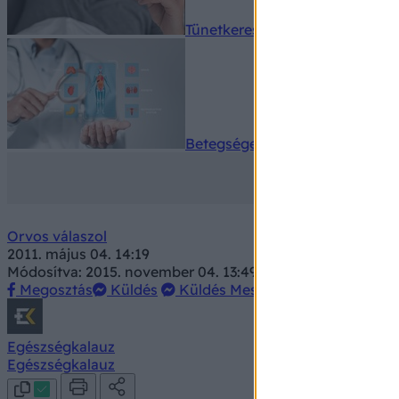
Tünetkereső
Betegségek A-Z
Orvos válaszol
2011. május 04. 14:19
Módosítva: 2015. november 04. 13:49
Megosztás
Küldés
Küldés Messengeren
Egészségkalauz
Egészségkalauz