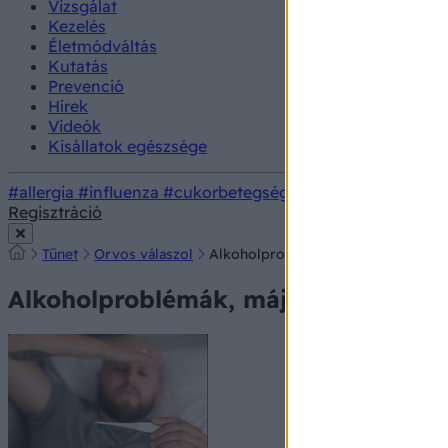
Vizsgálat
Kezelés
Életmódváltás
Kutatás
Prevenció
Hírek
Videók
Kisállatok egészsége
#allergia
#influenza
#cukorbetegség
#orvosmeteorológi
Regisztráció
Tünet
Orvos válaszol
Alkoholproblémák, májbetegség
Alkoholproblémák, májbetegség