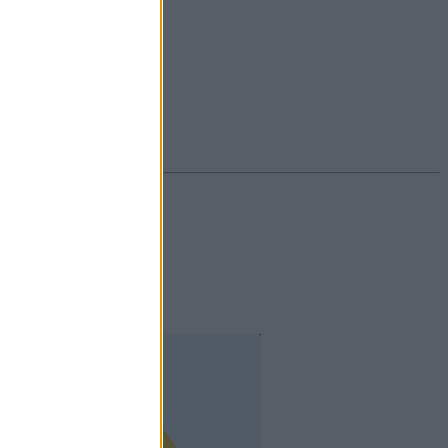
#ekcéma
#herpesz