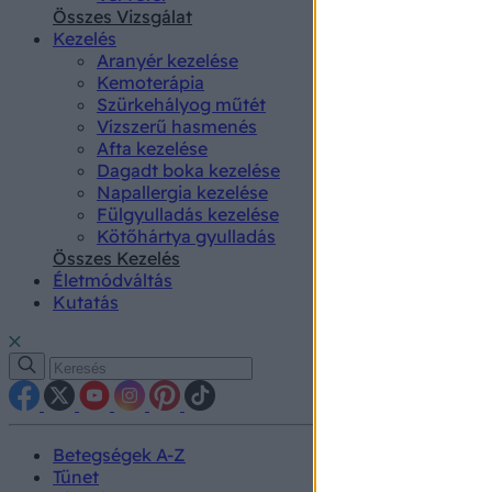
authenti
Összes Vizsgálat
Kezelés
Aranyér kezelése
Kemoterápia
Szürkehályog műtét
Vízszerű hasmenés
Afta kezelése
Dagadt boka kezelése
Napallergia kezelése
Fülgyulladás kezelése
Kötőhártya gyulladás
Összes Kezelés
Életmódváltás
Kutatás
Betegségek A-Z
Tünet