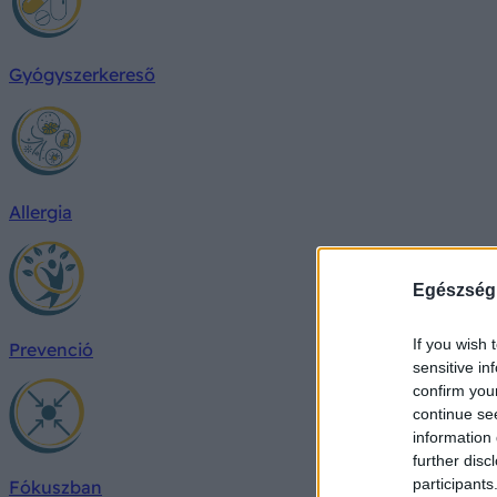
Gyógyszerkereső
Allergia
Egészség
If you wish 
Prevenció
sensitive in
confirm you
continue se
information 
further disc
participants
Fókuszban