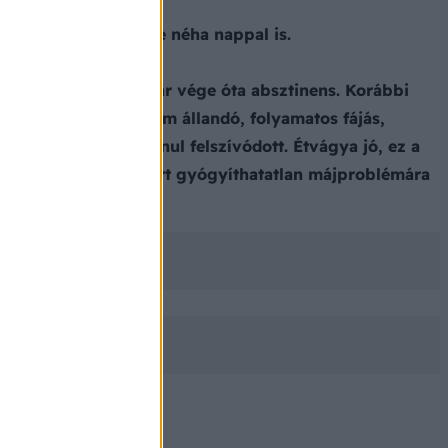
öbbnyire éjszaka, de néha nappal is.
etet, jelenleg január vége óta absztinens. Korábbi
 nem szűnnek meg (nem állandó, folyamatos fájás,
fel, de az nyomtalanul felszívódott. Étvágya jó, ez a
oz nem akar menni, mert gyógyíthatatlan májproblémára