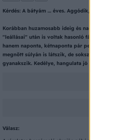
Kérdés: A bátyám ... éves. Aggódik, mert jópár hete to
Korábban huzamosabb ideig és nagy mértékben fogyaszt
"leállásai" után is voltak hasonló fájdalmai, melyek p
hanem naponta, kétnaponta pár percig tartó). ... éve gy
megnőtt súlyán is látszik, de sokszor este 1/2 10 kör
gyanakszik. Kedélye, hangulata jó lenne, ha nem aggód
Válasz: