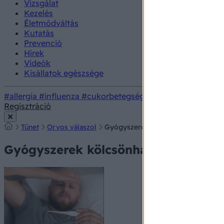
Vizsgálat
Kezelés
Életmódváltás
Kutatás
Prevenció
Hírek
Videók
Kisállatok egészsége
#allergia
#influenza
#cukorbetegség
#orvosmeteorológi
Regisztráció
Tünet
Orvos válaszol
Gyógyszerek kölcsönhatása, 3 szer 
Gyógyszerek kölcsönhatása, 3 szer 