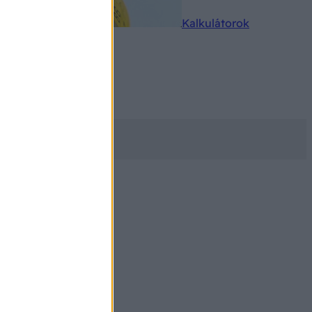
rkereső
Kalkulátorok