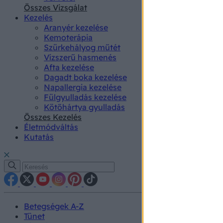
authenti
Összes Vizsgálat
Kezelés
Aranyér kezelése
Kemoterápia
Szürkehályog műtét
Vízszerű hasmenés
Afta kezelése
Dagadt boka kezelése
Napallergia kezelése
Fülgyulladás kezelése
Kötőhártya gyulladás
Összes Kezelés
Életmódváltás
Kutatás
Betegségek A-Z
Tünet