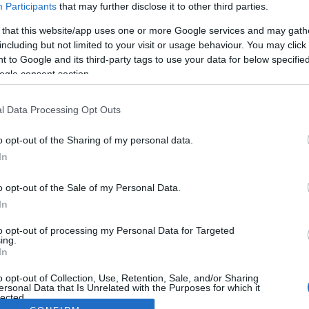
Participants
that may further disclose it to other third parties.
 that this website/app uses one or more Google services and may gath
including but not limited to your visit or usage behaviour. You may click 
 to Google and its third-party tags to use your data for below specifi
ogle consent section.
l Data Processing Opt Outs
o opt-out of the Sharing of my personal data.
In
o opt-out of the Sale of my Personal Data.
In
to opt-out of processing my Personal Data for Targeted
ing.
In
o opt-out of Collection, Use, Retention, Sale, and/or Sharing
ersonal Data that Is Unrelated with the Purposes for which it
lected.