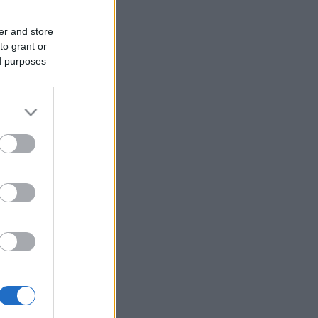
er and store
to grant or
ed purposes