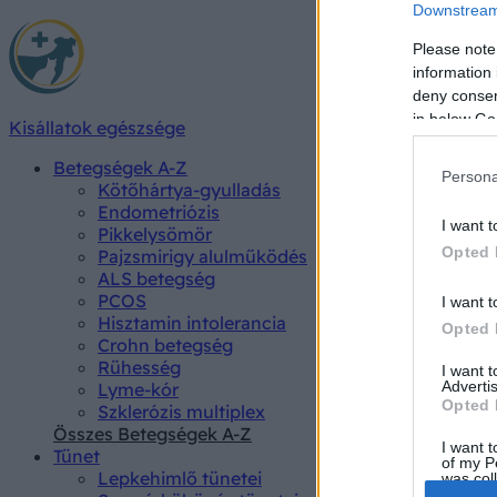
Downstream 
Please note
information 
deny consent
in below Go
Kisállatok egészsége
Betegségek A-Z
Persona
Kötőhártya-gyulladás
Endometriózis
I want t
Pikkelysömör
Opted 
Pajzsmirigy alulműködés
ALS betegség
PCOS
I want t
Hisztamin intolerancia
Opted 
Crohn betegség
Rühesség
I want 
Advertis
Lyme-kór
Opted 
Szklerózis multiplex
Összes Betegségek A-Z
I want t
Tünet
of my P
Lepkehimlő tünetei
was col