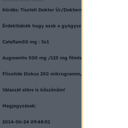
Kérdés: Tisztelt Doktor Úr/Doktornő!
Érdeklődnék hogy ezek a gyógyszerek szedhetőek - e
Cataflam50 mg : 3x1
Augmentin 500 mg /125 mg filmtabletta :3x1
Flixotide Diskus 250 mikrogramm/adag :2x1
Válaszát előre is köszönöm!
Megjegyzések:
2014-06-24 09:48:01