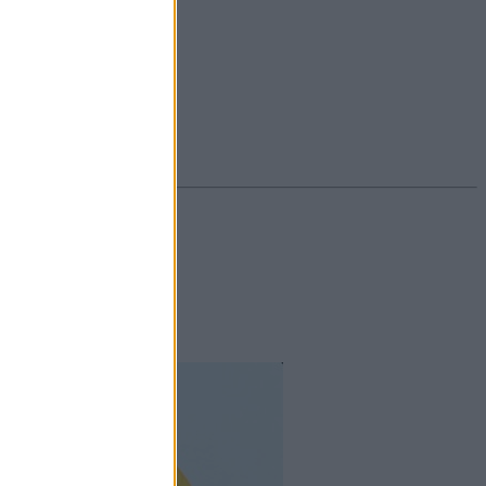
#ekcéma
#herpesz