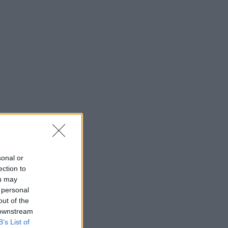
sonal or
ection to
ou may
 personal
out of the
 downstream
B’s List of