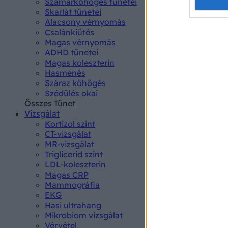
Opted 
Szamárköhögés tünetei
Skarlát tünetei
Alacsony vérnyomás
Google 
Csalánkiütés
Magas vérnyomás
I want t
ADHD tünetei
web or d
Magas koleszterin
Hasmenés
I want t
Száraz köhögés
purpose
Szédülés okai
Összes Tünet
I want 
Vizsgálat
Kortizol szint
I want t
CT-vizsgálat
web or d
MR-vizsgálat
Triglicerid szint
LDL-koleszterin
I want t
Magas CRP
or app.
Mammográfia
EKG
I want t
Hasi ultrahang
Mikrobiom vizsgálat
I want t
Vérvétel