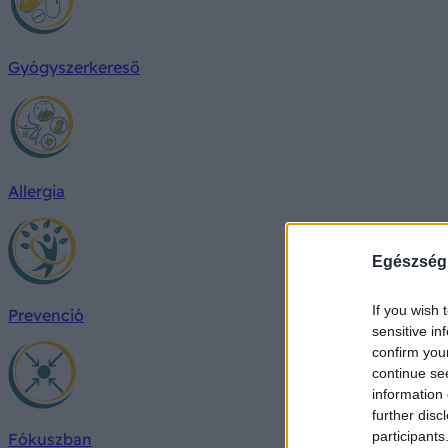
Gyógyszerkereső
Allergia
Egészség
If you wish 
Prevenció
sensitive in
confirm you
continue se
information 
further disc
participants
Fókuszban