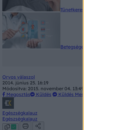
Tünetkereső
Betegségek A-Z
Orvos válaszol
2014. június 25. 16:19
Módosítva: 2015. november 04. 13:49
Megosztás
Küldés
Küldés Messengeren
Egészségkalauz
Egészségkalauz