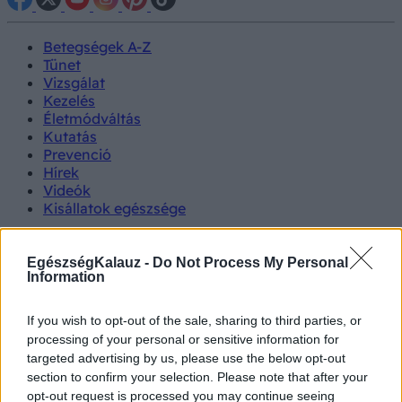
Betegségek A-Z
Tünet
Vizsgálat
Kezelés
Életmódváltás
Kutatás
Prevenció
Hírek
Videók
Kisállatok egészsége
#allergia
#influenza
#cukorbetegség
EgészségKalauz -
Do Not Process My Personal
#orvosmeteorológia
#vérnyomás
#stroke
#rákbetegség
Information
#pajzsmirigy
#reflux
#ekcéma
#herpesz
Regisztráció
Orvos
Megtermékenyítés sajátos
If you wish to opt-out of the sale, sharing to third parties, or
Tünet
válaszol
módszere
processing of your personal or sensitive information for
targeted advertising by us, please use the below opt-out
Megtermékenyítés sajátos
section to confirm your selection. Please note that after your
opt-out request is processed you may continue seeing