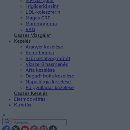
MR-vizsgálat
Triglicerid szint
LDL-koleszterin
Magas CRP
Mammográfia
EKG
Összes Vizsgálat
Kezelés
Aranyér kezelése
Kemoterápia
Szürkehályog műtét
Vízszerű hasmenés
Afta kezelése
Dagadt boka kezelése
Napallergia kezelése
Fülgyulladás kezelése
Összes Kezelés
Életmódváltás
Kutatás