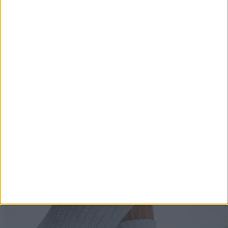
7 szokás, amit szinte csak az alacsony IQ-jú emberek
tesznek