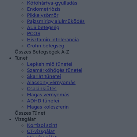
Kötőhártya-gyulladás
Endometriózis
Pikkelysömör
Pajzsmirigy alulműködés
ALS betegség
PCOS
Hisztamin intolerancia
Crohn betegség
Összes Betegségek A-Z
Tünet
Lepkehimlő tünetei
Szamárköhögés tünetei
Skarlát tünetei
Alacsony vérnyomás
Csalánkiütés
Magas vérnyomás
ADHD tünetei
Magas koleszterin
Összes Tünet
Vizsgálat
Kortizol szint
CT-vizsgálat