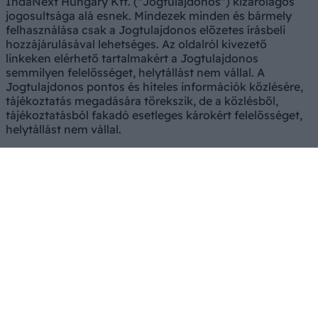
IndaNext Hungary Kft. ("Jogtulajdonos") kizárólagos
jogosultsága alá esnek. Mindezek minden és bármely
felhasználása csak a Jogtulajdonos előzetes írásbeli
hozzájárulásával lehetséges. Az oldalról kivezető
linkeken elérhető tartalmakért a Jogtulajdonos
semmilyen felelősséget, helytállást nem vállal. A
Jogtulajdonos pontos és hiteles információk közlésére,
tájékoztatás megadására törekszik, de a közlésből,
tájékoztatásból fakadó esetleges károkért felelősséget,
helytállást nem vállal.