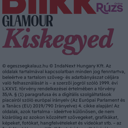
© egeszsegkalauz.hu © IndaNext Hungary Kft. Az
oldalak tartalmával kapcsolatban minden jog fenntartva,
beleértve a tartalom szöveg- és adatbányászat céljára
való felhasználását is – a szerzői jogról szóló 1999. évi
LXXVI. törvény rendelkezései értelmében a törvény
35/A. § (1) paragrafusa és a digitális szolgáltatások
piacairól szóló európai irányelv (Az Európai Parlament és
a Tanács (EU) 2019/790 Irányelve) 4. cikke alapján! Az
oldalak, azok tartalma - ideértve különösen, de nem
kizárólag az azokon közzétett szövegeket, grafikákat,
képeket, fotókat, hangfelvételeket és videókat stb. – az