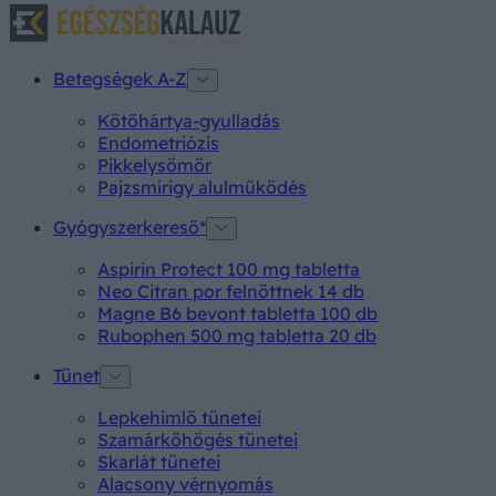
Betegségek A-Z
Kötőhártya-gyulladás
Endometriózis
Pikkelysömör
Pajzsmirigy alulműködés
Gyógyszerkereső*
Aspirin Protect 100 mg tabletta
Neo Citran por felnőttnek 14 db
Magne B6 bevont tabletta 100 db
Rubophen 500 mg tabletta 20 db
Tünet
Lepkehimlő tünetei
Szamárköhögés tünetei
Skarlát tünetei
Alacsony vérnyomás