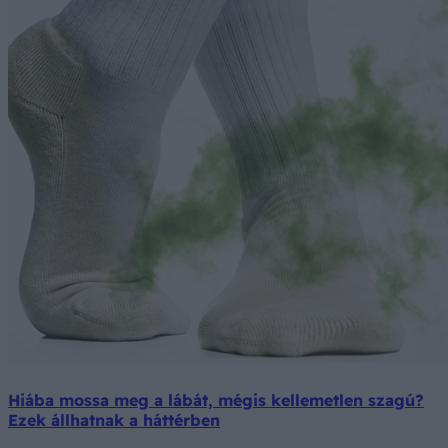
Hiába mossa meg a lábát, mégis kellemetlen szagú?
Ezek állhatnak a háttérben