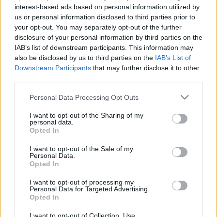
módszere
interest-based ads based on personal information utilized by
us or personal information disclosed to third parties prior to
your opt-out. You may separately opt-out of the further
disclosure of your personal information by third parties on the
IAB’s list of downstream participants. This information may
also be disclosed by us to third parties on the
IAB’s List of
Orvos válaszol
Downstream Participants
that may further disclose it to other
2014. június 30. 17:25
third parties.
Módosítva: 2015. november 04. 13:49
Megosztás
Küldés
Küldés Messengeren
Please note that this website/app uses one or more Google
Personal Data Processing Opt Outs
services and may gather and store information including but
not limited to your visit or usage behaviour. You may click to
I want to opt-out of the Sharing of my
Egészségkalauz
personal data.
grant or deny consent to Google and its third-party tags to
Opted In
Egészségkalauz
use your data for below specified purposes in below Google
consent section.
I want to opt-out of the Sale of my
Personal Data.
Opted In
Kérdés: Kedves Andrológus,
I want to opt-out of processing my
Personal Data for Targeted Advertising.
Gyermeket szeretnénk, és nem szeretném kihagyni
Opted In
ezt a hónapot sem, amikor a férjem külföldre utazik
I want to opt-out of Collection, Use,