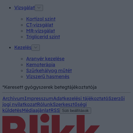
Vizsgálat
Kortizol szint
CT-vizsgálat
MR-vizsgálat
Triglicerid szint
Kezelés
Aranyér kezelése
Kemoterápia
Szürkehályog műtét
Vízszerű hasmenés
*Keresett gyógyszerek betegtájékoztatója
Archívum
Impresszum
Adatkezelési tájékoztató
Szerzői
jogi nyilatkozat
Rólunk
Szerkesztőségi
küldetés
Médiaajánlat
RSS
Süti beállítások