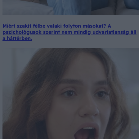
Miért szakít félbe valaki folyton másokat? A
pszichológusok szerint nem mindig udvariatlanság áll
a háttérben.