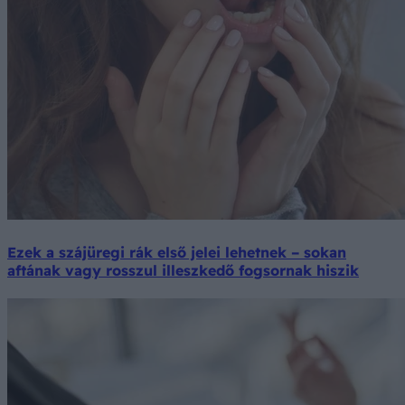
Ezek a szájüregi rák első jelei lehetnek – sokan
aftának vagy rosszul illeszkedő fogsornak hiszik