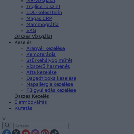
MR-vizsgálat
Triglicerid szint
LDL-koleszterin
Magas CRP
Mammográfia
EKG
Összes Vizsgálat
Kezelés
Aranyér kezelése
Kemoterápia
Szürkehályog műtét
Vízszerű hasmenés
Afta kezelése
Dagadt boka kezelése
Napallergia kezelése
Fülgyulladás kezelése
Összes Kezelés
Életmódváltás
Kutatás