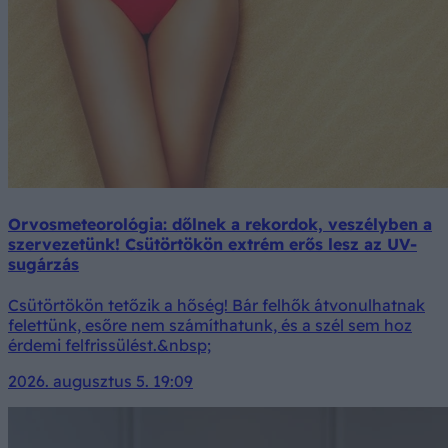
Orvosmeteorológia: dőlnek a rekordok, veszélyben a
szervezetünk! Csütörtökön extrém erős lesz az UV-
sugárzás
Csütörtökön tetőzik a hőség! Bár felhők átvonulhatnak
felettünk, esőre nem számíthatunk, és a szél sem hoz
érdemi felfrissülést.&nbsp;
2026. augusztus 5. 19:09