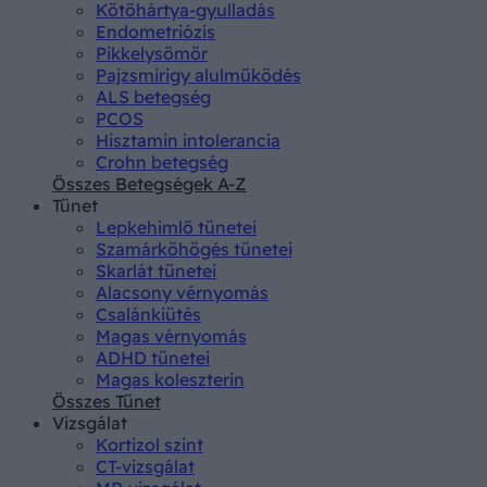
Kötőhártya-gyulladás
Endometriózis
Pikkelysömör
Pajzsmirigy alulműködés
ALS betegség
PCOS
Hisztamin intolerancia
Crohn betegség
Összes Betegségek A-Z
Tünet
Lepkehimlő tünetei
Szamárköhögés tünetei
Skarlát tünetei
Alacsony vérnyomás
Csalánkiütés
Magas vérnyomás
ADHD tünetei
Magas koleszterin
Összes Tünet
Vizsgálat
Kortizol szint
CT-vizsgálat