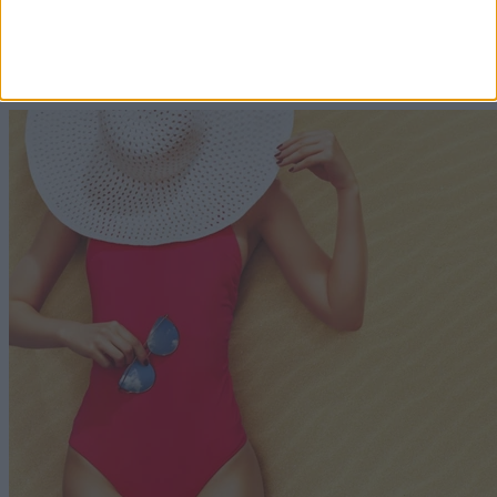
Címlapról ajánljuk