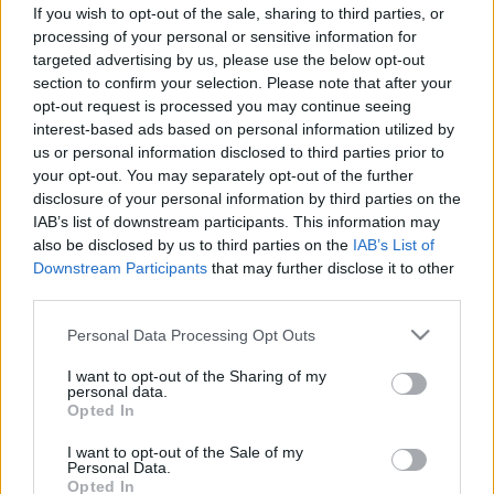
nagyon fáj - mit tegyek? Az orvos
If you wish to opt-out of the sale, sharing to third parties, or
processing of your personal or sensitive information for
válaszol
targeted advertising by us, please use the below opt-out
section to confirm your selection. Please note that after your
opt-out request is processed you may continue seeing
interest-based ads based on personal information utilized by
us or personal information disclosed to third parties prior to
your opt-out. You may separately opt-out of the further
disclosure of your personal information by third parties on the
IAB’s list of downstream participants. This information may
also be disclosed by us to third parties on the
IAB’s List of
Downstream Participants
that may further disclose it to other
third parties.
Please note that this website/app uses one or more Google
Personal Data Processing Opt Outs
services and may gather and store information including but
not limited to your visit or usage behaviour. You may click to
I want to opt-out of the Sharing of my
personal data.
grant or deny consent to Google and its third-party tags to
Opted In
use your data for below specified purposes in below Google
consent section.
I want to opt-out of the Sale of my
Personal Data.
Opted In