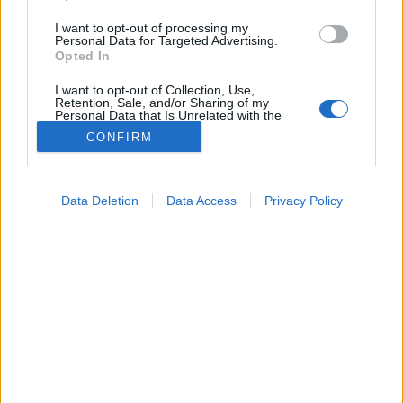
I want to opt-out of processing my
Personal Data for Targeted Advertising.
Opted In
I want to opt-out of Collection, Use,
Retention, Sale, and/or Sharing of my
Personal Data that Is Unrelated with the
Purposes for which it was collected.
CONFIRM
Opted Out
Google consents
Orvos válaszol
Data Deletion
Data Access
Privacy Policy
2026. május 20. 15:24
I want to allow Google to enable storage
Megosztás
Küldés
Küldés Messengeren
related to advertising like cookies on web or
device identifiers in apps.
Tomanóczy Andrea
I want to allow my user data to be sent to
szerkesztő
Google for online advertising purposes.
I want to allow Google to send me
personalized advertising.
Óriási fájdalmai vannak a nőnek.
I want to allow Google to enable storage