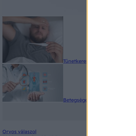
Tünetkereső
Betegségek A-Z
Orvos válaszol