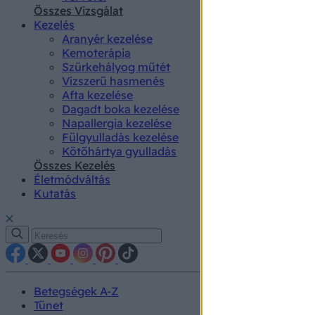
authenti
Összes Vizsgálat
Kezelés
Aranyér kezelése
Kemoterápia
Szürkehályog műtét
Vízszerű hasmenés
Afta kezelése
Dagadt boka kezelése
Napallergia kezelése
Fülgyulladás kezelése
Kötőhártya gyulladás
Összes Kezelés
Életmódváltás
Kutatás
Betegségek A-Z
Tünet