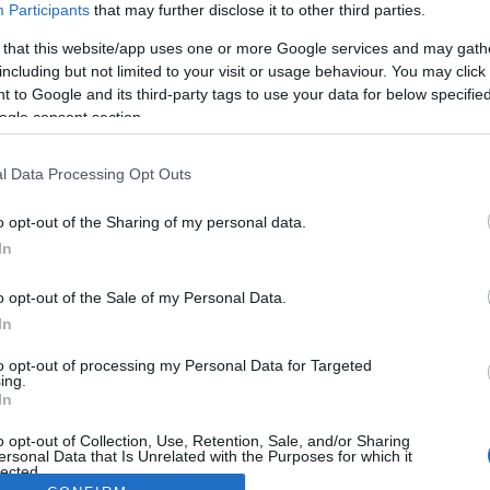
Participants
that may further disclose it to other third parties.
 that this website/app uses one or more Google services and may gath
including but not limited to your visit or usage behaviour. You may click 
 to Google and its third-party tags to use your data for below specifi
ogle consent section.
l Data Processing Opt Outs
o opt-out of the Sharing of my personal data.
In
o opt-out of the Sale of my Personal Data.
In
to opt-out of processing my Personal Data for Targeted
ing.
In
o opt-out of Collection, Use, Retention, Sale, and/or Sharing
ersonal Data that Is Unrelated with the Purposes for which it
lected.