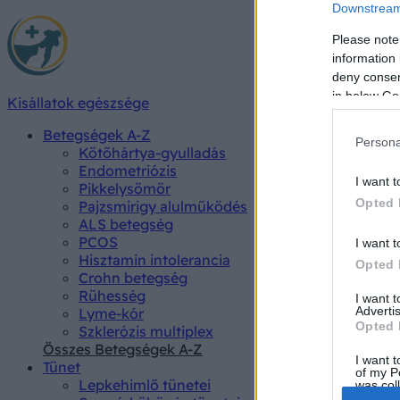
Downstream 
Please note
information 
deny consent
in below Go
Kisállatok egészsége
Betegségek A-Z
Persona
Kötőhártya-gyulladás
Endometriózis
I want t
Pikkelysömör
Opted 
Pajzsmirigy alulműködés
ALS betegség
PCOS
I want t
Hisztamin intolerancia
Opted 
Crohn betegség
Rühesség
I want 
Advertis
Lyme-kór
Opted 
Szklerózis multiplex
Összes Betegségek A-Z
I want t
Tünet
of my P
Lepkehimlő tünetei
was col