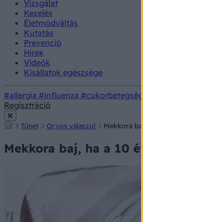
Vizsgálat
Kezelés
Életmódváltás
Kutatás
Prevenció
Hírek
Videók
Kisállatok egészsége
#allergia
#influenza
#cukorbetegség
#orvosmeteorológi
Regisztráció
Tünet
Orvos válaszol
Mekkora baj, ha a 10 éves fiam meg
Mekkora baj, ha a 10 éves fiam meg