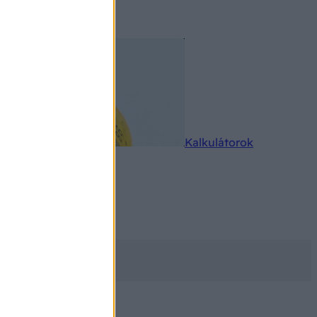
rkereső
Kalkulátorok