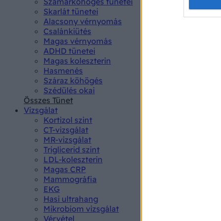
Opted 
Szamárköhögés tünetei
Skarlát tünetei
Alacsony vérnyomás
Google 
Csalánkiütés
Magas vérnyomás
I want t
ADHD tünetei
web or d
Magas koleszterin
Hasmenés
I want t
Száraz köhögés
purpose
Szédülés okai
Összes Tünet
I want 
Vizsgálat
Kortizol szint
I want t
CT-vizsgálat
web or d
MR-vizsgálat
Triglicerid szint
LDL-koleszterin
I want t
Magas CRP
or app.
Mammográfia
EKG
I want t
Hasi ultrahang
Mikrobiom vizsgálat
I want t
Vérvétel