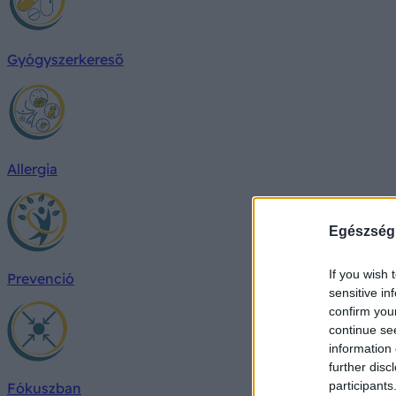
Gyógyszerkereső
Allergia
Egészség
If you wish 
Prevenció
sensitive in
confirm you
continue se
information 
further disc
participants
Fókuszban