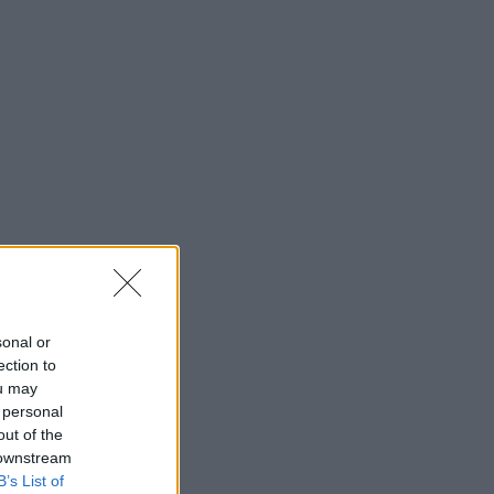
sonal or
ection to
ou may
 personal
out of the
 downstream
B’s List of