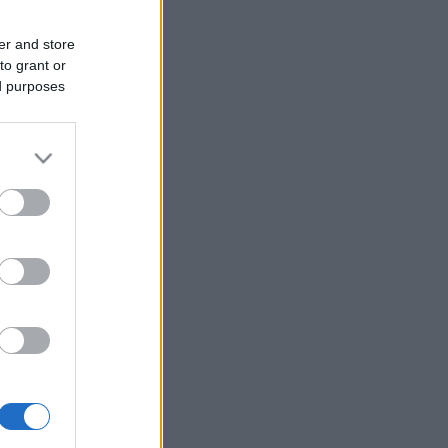
er and store
to grant or
ed purposes