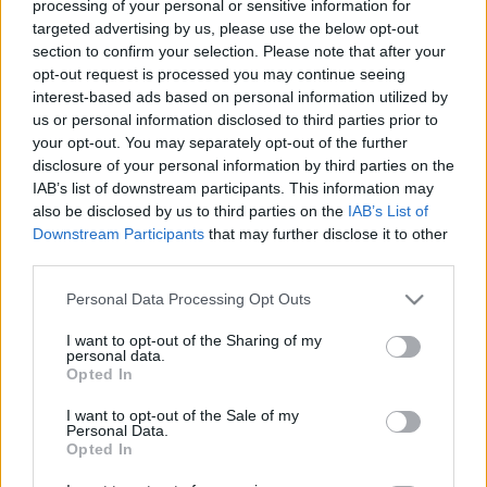
processing of your personal or sensitive information for
targeted advertising by us, please use the below opt-out
section to confirm your selection. Please note that after your
opt-out request is processed you may continue seeing
interest-based ads based on personal information utilized by
Orvos válaszol
us or personal information disclosed to third parties prior to
2014. június 30. 17:40
your opt-out. You may separately opt-out of the further
Módosítva: 2015. november 04. 13:49
disclosure of your personal information by third parties on the
Megosztás
Küldés
Küldés Messengeren
IAB’s list of downstream participants. This information may
also be disclosed by us to third parties on the
IAB’s List of
Downstream Participants
that may further disclose it to other
Egészségkalauz
third parties.
Egészségkalauz
Please note that this website/app uses one or more Google
Personal Data Processing Opt Outs
services and may gather and store information including but
not limited to your visit or usage behaviour. You may click to
I want to opt-out of the Sharing of my
Kérdés: Tisztelt Doktor Úr!
personal data.
grant or deny consent to Google and its third-party tags to
Opted In
use your data for below specified purposes in below Google
Tüdőembóliám volt és abbahagytam a Walfarin
consent section.
I want to opt-out of the Sale of my
Personal Data.
szedését. Laboratóriumi vérelemzést csináltak Bp-en
Opted In
a Honvéd Kórházban. Az egyik véralkotó Protein C