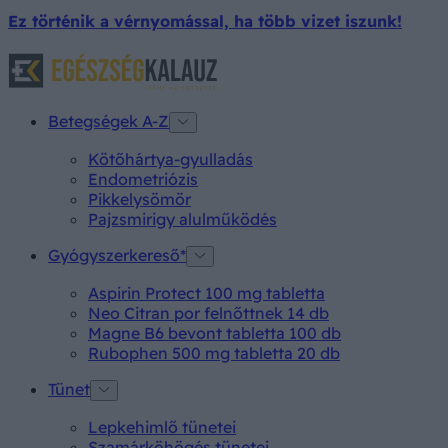
Ez történik a vérnyomással, ha több vizet iszunk!
Betegségek A-Z
Kötőhártya-gyulladás
Endometriózis
Pikkelysömör
Pajzsmirigy alulműködés
Gyógyszerkereső*
Aspirin Protect 100 mg tabletta
Neo Citran por felnőttnek 14 db
Magne B6 bevont tabletta 100 db
Rubophen 500 mg tabletta 20 db
Tünet
Lepkehimlő tünetei
Szamárköhögés tünetei