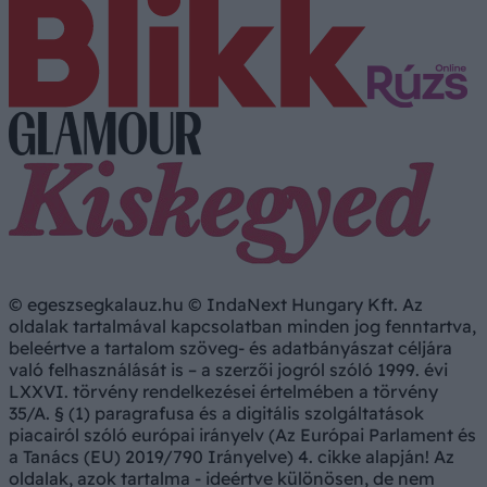
© egeszsegkalauz.hu © IndaNext Hungary Kft. Az
oldalak tartalmával kapcsolatban minden jog fenntartva,
beleértve a tartalom szöveg- és adatbányászat céljára
való felhasználását is – a szerzői jogról szóló 1999. évi
LXXVI. törvény rendelkezései értelmében a törvény
35/A. § (1) paragrafusa és a digitális szolgáltatások
piacairól szóló európai irányelv (Az Európai Parlament és
a Tanács (EU) 2019/790 Irányelve) 4. cikke alapján! Az
oldalak, azok tartalma - ideértve különösen, de nem