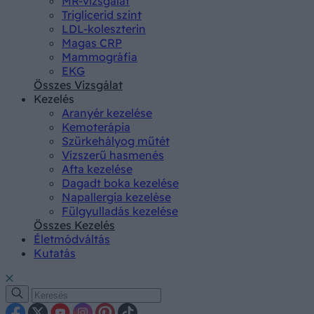
MR-vizsgálat
Triglicerid szint
LDL-koleszterin
Magas CRP
Mammográfia
EKG
Összes Vizsgálat
Kezelés
Aranyér kezelése
Kemoterápia
Szürkehályog műtét
Vízszerű hasmenés
Afta kezelése
Dagadt boka kezelése
Napallergia kezelése
Fülgyulladás kezelése
Összes Kezelés
Életmódváltás
Kutatás