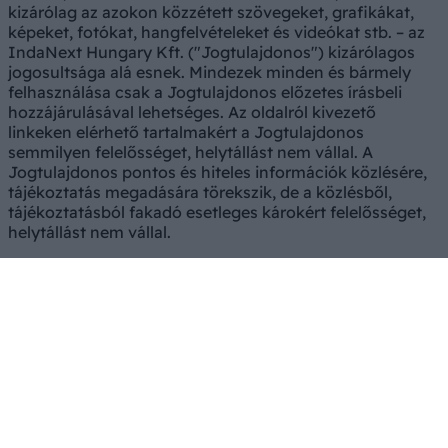
kizárólag az azokon közzétett szövegeket, grafikákat,
képeket, fotókat, hangfelvételeket és videókat stb. – az
IndaNext Hungary Kft. ("Jogtulajdonos") kizárólagos
jogosultsága alá esnek. Mindezek minden és bármely
felhasználása csak a Jogtulajdonos előzetes írásbeli
hozzájárulásával lehetséges. Az oldalról kivezető
linkeken elérhető tartalmakért a Jogtulajdonos
semmilyen felelősséget, helytállást nem vállal. A
Jogtulajdonos pontos és hiteles információk közlésére,
tájékoztatás megadására törekszik, de a közlésből,
tájékoztatásból fakadó esetleges károkért felelősséget,
helytállást nem vállal.