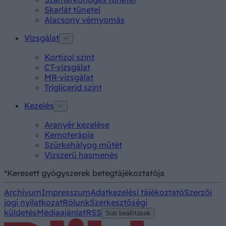
Skarlát tünetei
Alacsony vérnyomás
Vizsgálat
Kortizol szint
CT-vizsgálat
MR-vizsgálat
Triglicerid szint
Kezelés
Aranyér kezelése
Kemoterápia
Szürkehályog műtét
Vízszerű hasmenés
*Keresett gyógyszerek betegtájékoztatója
Archívum
Impresszum
Adatkezelési tájékoztató
Szerzői
jogi nyilatkozat
Rólunk
Szerkesztőségi
küldetés
Médiaajánlat
RSS
Süti beállítások