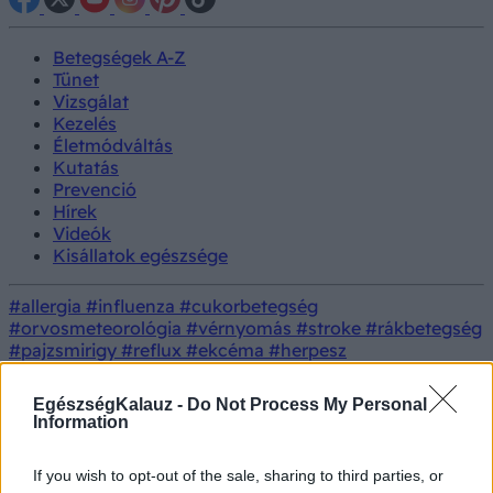
Betegségek A-Z
Tünet
Vizsgálat
Kezelés
Életmódváltás
Kutatás
Prevenció
Hírek
Videók
Kisállatok egészsége
#allergia
#influenza
#cukorbetegség
#orvosmeteorológia
#vérnyomás
#stroke
#rákbetegség
#pajzsmirigy
#reflux
#ekcéma
#herpesz
Regisztráció
Orvos
Protein C és protein S
Tünet
EgészségKalauz -
Do Not Process My Personal
válaszol
problémák
Information
Protein C és protein S problémák
If you wish to opt-out of the sale, sharing to third parties, or