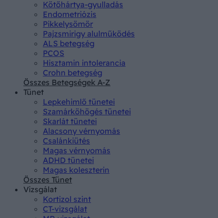
Kötőhártya-gyulladás
Endometriózis
Pikkelysömör
Pajzsmirigy alulműködés
ALS betegség
PCOS
Hisztamin intolerancia
Crohn betegség
Összes Betegségek A-Z
Tünet
Lepkehimlő tünetei
Szamárköhögés tünetei
Skarlát tünetei
Alacsony vérnyomás
Csalánkiütés
Magas vérnyomás
ADHD tünetei
Magas koleszterin
Összes Tünet
Vizsgálat
Kortizol szint
CT-vizsgálat