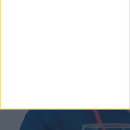
Rosszabbak, mint a szúnyogok! Először észre sem
venni az apró rovarok támadását, de a csípés napokig
fáj