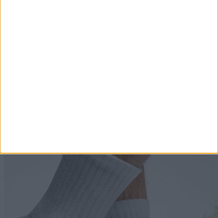
7 szokás, amit szinte csak az alacsony IQ-jú emberek
tesznek