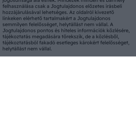
jogosultsága alá esnek. Mindezek minden és bármely
felhasználása csak a Jogtulajdonos előzetes írásbeli
hozzájárulásával lehetséges. Az oldalról kivezető
linkeken elérhető tartalmakért a Jogtulajdonos
semmilyen felelősséget, helytállást nem vállal. A
Jogtulajdonos pontos és hiteles információk közlésére,
tájékoztatás megadására törekszik, de a közlésből,
tájékoztatásból fakadó esetleges károkért felelősséget,
helytállást nem vállal.