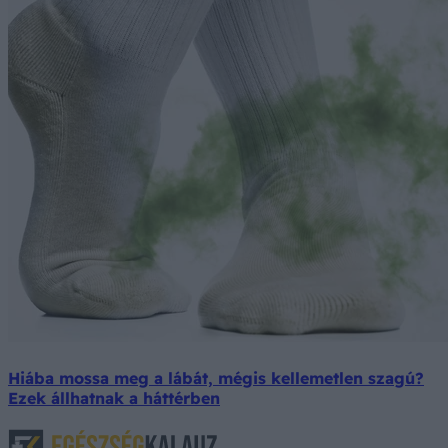
Hiába mossa meg a lábát, mégis kellemetlen szagú?
Ezek állhatnak a háttérben