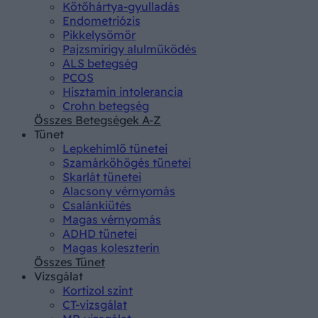
Kötőhártya-gyulladás
Endometriózis
Pikkelysömör
Pajzsmirigy alulműködés
ALS betegség
PCOS
Hisztamin intolerancia
Crohn betegség
Összes Betegségek A-Z
Tünet
Lepkehimlő tünetei
Szamárköhögés tünetei
Skarlát tünetei
Alacsony vérnyomás
Csalánkiütés
Magas vérnyomás
ADHD tünetei
Magas koleszterin
Összes Tünet
Vizsgálat
Kortizol szint
CT-vizsgálat