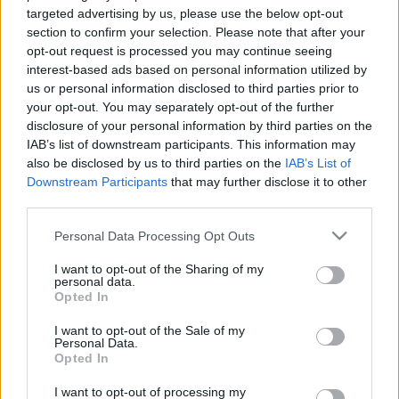
targeted advertising by us, please use the below opt-out
section to confirm your selection. Please note that after your
opt-out request is processed you may continue seeing
interest-based ads based on personal information utilized by
Orvos válaszol
us or personal information disclosed to third parties prior to
2011. április 01. 14:12
your opt-out. You may separately opt-out of the further
Módosítva: 2015. november 04. 13:49
disclosure of your personal information by third parties on the
Megosztás
Küldés
Küldés Messengeren
IAB’s list of downstream participants. This information may
also be disclosed by us to third parties on the
IAB’s List of
Downstream Participants
that may further disclose it to other
Egészségkalauz
third parties.
Egészségkalauz
Please note that this website/app uses one or more Google
Personal Data Processing Opt Outs
services and may gather and store information including but
Kérdés: Tisztelettel doktor úr.
not limited to your visit or usage behaviour. You may click to
I want to opt-out of the Sharing of my
personal data.
grant or deny consent to Google and its third-party tags to
Opted In
use your data for below specified purposes in below Google
Betegségem reumatoid artritis sero
consent section.
I want to opt-out of the Sale of my
pozitiv.Huzamosabb ideje kb 8 hónapja gyógyszeres
Personal Data.
Opted In
kezelést kapok methotrexát 15mg hetente 1 szer és
delagil 1x1.E gyógyszeres kezelésre betegségem nem
I want to opt-out of processing my