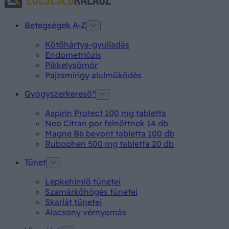
Betegségek A-Z
Kötőhártya-gyulladás
Endometriózis
Pikkelysömör
Pajzsmirigy alulműködés
Gyógyszerkereső*
Aspirin Protect 100 mg tabletta
Neo Citran por felnőttnek 14 db
Magne B6 bevont tabletta 100 db
Rubophen 500 mg tabletta 20 db
Tünet
Lepkehimlő tünetei
Szamárköhögés tünetei
Skarlát tünetei
Alacsony vérnyomás