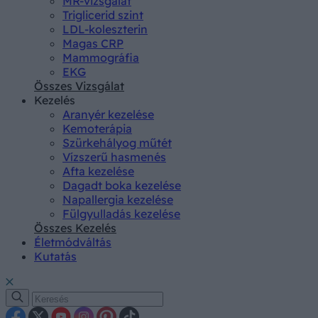
MR-vizsgálat
Triglicerid szint
LDL-koleszterin
Magas CRP
Mammográfia
EKG
Összes Vizsgálat
Kezelés
Aranyér kezelése
Kemoterápia
Szürkehályog műtét
Vízszerű hasmenés
Afta kezelése
Dagadt boka kezelése
Napallergia kezelése
Fülgyulladás kezelése
Összes Kezelés
Életmódváltás
Kutatás