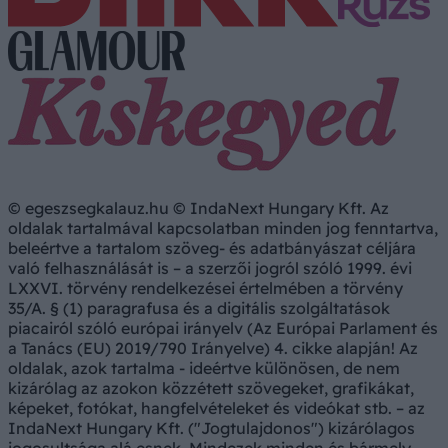
© egeszsegkalauz.hu © IndaNext Hungary Kft. Az
oldalak tartalmával kapcsolatban minden jog fenntartva,
beleértve a tartalom szöveg- és adatbányászat céljára
való felhasználását is – a szerzői jogról szóló 1999. évi
LXXVI. törvény rendelkezései értelmében a törvény
35/A. § (1) paragrafusa és a digitális szolgáltatások
piacairól szóló európai irányelv (Az Európai Parlament és
a Tanács (EU) 2019/790 Irányelve) 4. cikke alapján! Az
oldalak, azok tartalma - ideértve különösen, de nem
kizárólag az azokon közzétett szövegeket, grafikákat,
képeket, fotókat, hangfelvételeket és videókat stb. – az
IndaNext Hungary Kft. ("Jogtulajdonos") kizárólagos