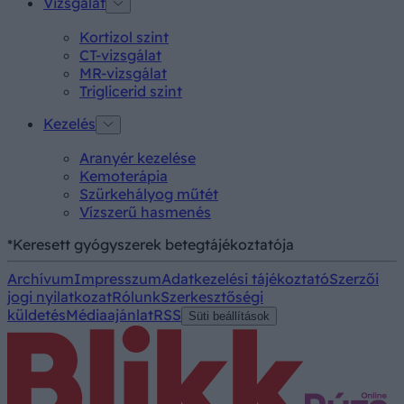
Vizsgálat
Kortizol szint
CT-vizsgálat
MR-vizsgálat
Triglicerid szint
Kezelés
Aranyér kezelése
Kemoterápia
Szürkehályog műtét
Vízszerű hasmenés
*Keresett gyógyszerek betegtájékoztatója
Archívum
Impresszum
Adatkezelési tájékoztató
Szerzői
jogi nyilatkozat
Rólunk
Szerkesztőségi
küldetés
Médiaajánlat
RSS
Süti beállítások