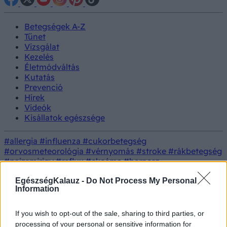
Betegségek A-Z
Tünet
Vizsgálat
Kezelés
Életmódváltás
Kutatás
Prevenció
Hírek
Videók
Kisállatok egészsége
#allergia
#influenza
#cukorbetegség
#orvosmeteorológia
#vérnyomás
#stroke
#rákbetegség
#pajzsmirigy
#reflux
#ekcéma
#herpesz
Regisztráció
EgészségKalauz -
Do Not Process My Personal
Tünet
Orvos válaszol
Reumatoid artritisz, kezelés
Information
Reumatoid artritisz, kezelés
If you wish to opt-out of the sale, sharing to third parties, or
processing of your personal or sensitive information for