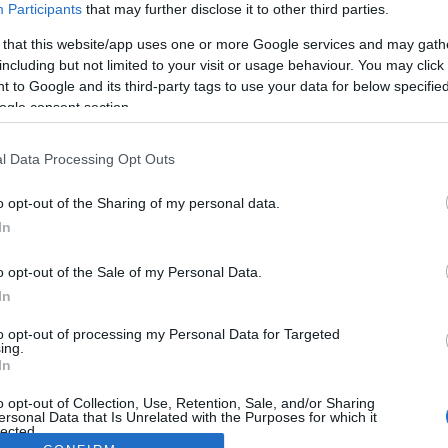
Participants
that may further disclose it to other third parties.
 that this website/app uses one or more Google services and may gath
including but not limited to your visit or usage behaviour. You may click 
 to Google and its third-party tags to use your data for below specifi
ogle consent section.
l Data Processing Opt Outs
o opt-out of the Sharing of my personal data.
In
o opt-out of the Sale of my Personal Data.
In
to opt-out of processing my Personal Data for Targeted
ing.
In
o opt-out of Collection, Use, Retention, Sale, and/or Sharing
ersonal Data that Is Unrelated with the Purposes for which it
lected.