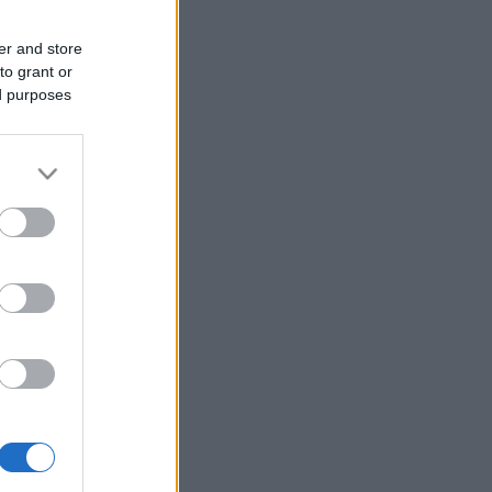
er and store
to grant or
ed purposes