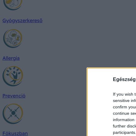
Gyógyszerkereső
Allergia
Egészség
If you wish 
Prevenció
sensitive in
confirm you
continue se
information 
further disc
participants
Fókuszban