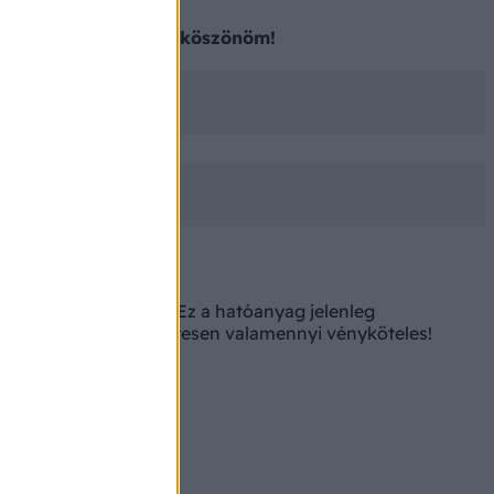
ógyszerrel? Válaszát köszönöm!
n) rendel az orvos. Ez a hatóanyag jelenleg
er kapható. Természetesen valamennyi vényköteles!
 is!