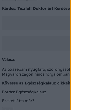
Kérdés: Tisztelt Doktor úr! Kérdésem az lenne, hogy 
Válasz:
Az oxazepam nyugtató, szorongásoldó gyógyszer, melyet 
Magyarországon nincs forgalomban, de mellette számos,
Kövesse az Egészségkalauz cikkeit a
Google Hírek-be
Forrás:
EgészségKalauz
Ezeket látta már?