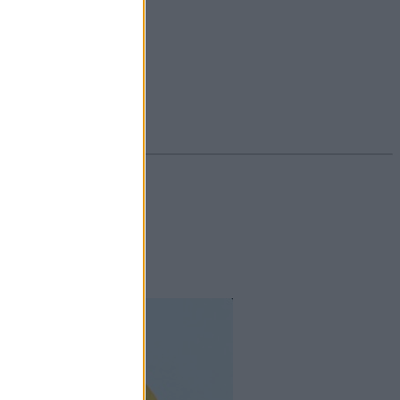
#ekcéma
#herpesz