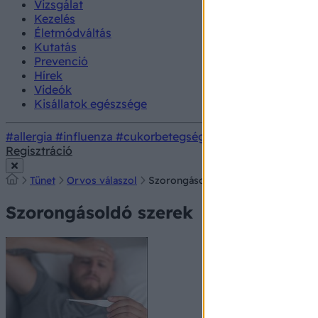
Vizsgálat
Kezelés
Életmódváltás
Kutatás
Prevenció
Hírek
Videók
Kisállatok egészsége
#allergia
#influenza
#cukorbetegség
#orvosmeteorológi
Regisztráció
Tünet
Orvos válaszol
Szorongásoldó szerek
Szorongásoldó szerek