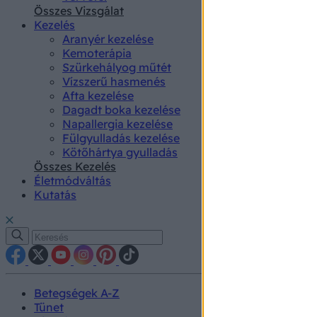
authenti
Összes Vizsgálat
Kezelés
Aranyér kezelése
Kemoterápia
Szürkehályog műtét
Vízszerű hasmenés
Afta kezelése
Dagadt boka kezelése
Napallergia kezelése
Fülgyulladás kezelése
Kötőhártya gyulladás
Összes Kezelés
Életmódváltás
Kutatás
Betegségek A-Z
Tünet