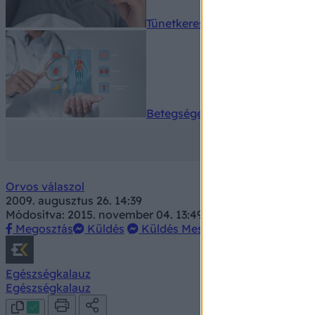
Tünetkereső
Betegségek A-Z
Orvos válaszol
2009. augusztus 26. 14:39
Módosítva: 2015. november 04. 13:49
Megosztás
Küldés
Küldés Messengeren
Egészségkalauz
Egészségkalauz