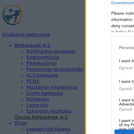
Downstream 
Please note
information 
deny consent
in below Go
Kisállatok egészsége
Betegségek A-Z
Persona
Kötőhártya-gyulladás
Endometriózis
I want t
Pikkelysömör
Opted 
Pajzsmirigy alulműködés
ALS betegség
PCOS
I want t
Hisztamin intolerancia
Opted 
Crohn betegség
Rühesség
I want 
Advertis
Lyme-kór
Opted 
Szklerózis multiplex
Összes Betegségek A-Z
I want t
Tünet
of my P
Lepkehimlő tünetei
was col