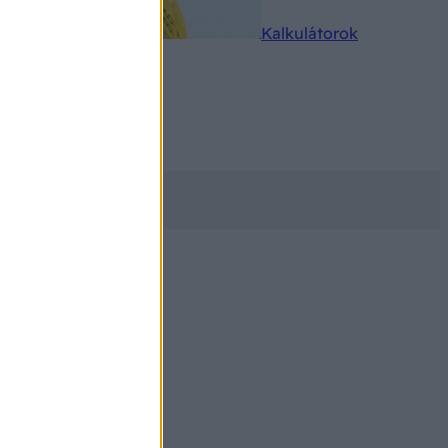
rkereső
Kalkulátorok