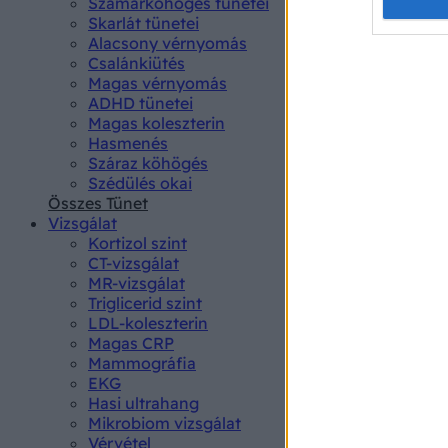
Opted 
Szamárköhögés tünetei
Skarlát tünetei
Alacsony vérnyomás
Google 
Csalánkiütés
Magas vérnyomás
I want t
ADHD tünetei
web or d
Magas koleszterin
Hasmenés
I want t
Száraz köhögés
purpose
Szédülés okai
Összes Tünet
I want 
Vizsgálat
Kortizol szint
I want t
CT-vizsgálat
web or d
MR-vizsgálat
Triglicerid szint
LDL-koleszterin
I want t
Magas CRP
or app.
Mammográfia
EKG
I want t
Hasi ultrahang
Mikrobiom vizsgálat
I want t
Vérvétel