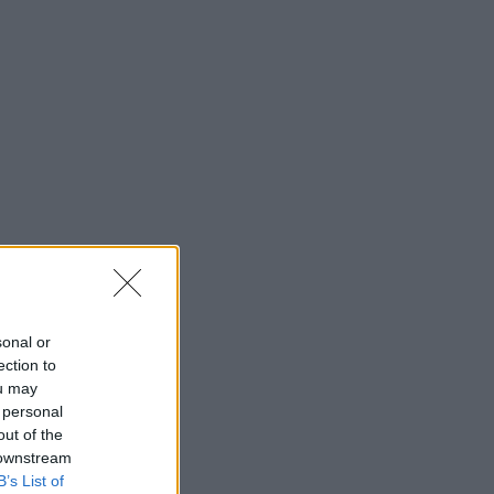
sonal or
ection to
ou may
 personal
out of the
 downstream
B’s List of