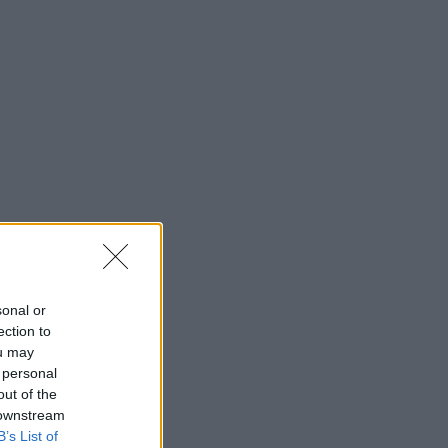
sonal or
ection to
ou may
 personal
out of the
 downstream
B’s List of