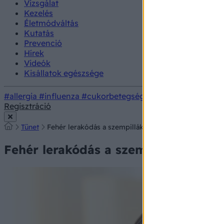
Vizsgálat
Kezelés
Életmódváltás
Kutatás
Prevenció
Hírek
Videók
Kisállatok egészsége
#allergia
#influenza
#cukorbetegség
#orvosmeteorológi
Regisztráció
Tünet
Fehér lerakódás a szempillák tövénél? Ez állhat a hát
Fehér lerakódás a szempillák tövéné