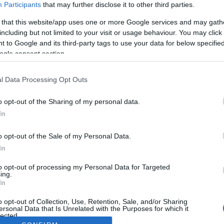
Participants
that may further disclose it to other third parties.
 that this website/app uses one or more Google services and may gath
including but not limited to your visit or usage behaviour. You may click 
 to Google and its third-party tags to use your data for below specifi
ogle consent section.
l Data Processing Opt Outs
o opt-out of the Sharing of my personal data.
In
o opt-out of the Sale of my Personal Data.
In
to opt-out of processing my Personal Data for Targeted
ing.
In
o opt-out of Collection, Use, Retention, Sale, and/or Sharing
ersonal Data that Is Unrelated with the Purposes for which it
lected.