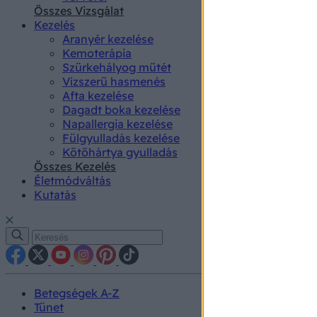
authenti
Összes Vizsgálat
Kezelés
Aranyér kezelése
Kemoterápia
Szürkehályog műtét
Vízszerű hasmenés
Afta kezelése
Dagadt boka kezelése
Napallergia kezelése
Fülgyulladás kezelése
Kötőhártya gyulladás
Összes Kezelés
Életmódváltás
Kutatás
Betegségek A-Z
Tünet