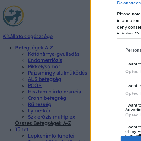
Downstream 
Please note
information 
deny consent
in below Go
Kisállatok egészsége
Betegségek A-Z
Persona
Kötőhártya-gyulladás
Endometriózis
I want t
Pikkelysömör
Opted 
Pajzsmirigy alulműködés
ALS betegség
PCOS
I want t
Hisztamin intolerancia
Opted 
Crohn betegség
Rühesség
I want 
Advertis
Lyme-kór
Opted 
Szklerózis multiplex
Összes Betegségek A-Z
I want t
Tünet
of my P
Lepkehimlő tünetei
was col