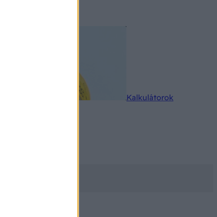
rkereső
Kalkulátorok