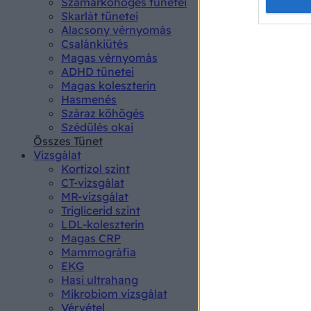
Opted 
Szamárköhögés tünetei
Skarlát tünetei
Alacsony vérnyomás
Google 
Csalánkiütés
Magas vérnyomás
I want t
ADHD tünetei
web or d
Magas koleszterin
Hasmenés
I want t
Száraz köhögés
purpose
Szédülés okai
Összes Tünet
I want 
Vizsgálat
Kortizol szint
I want t
CT-vizsgálat
web or d
MR-vizsgálat
Triglicerid szint
LDL-koleszterin
I want t
Magas CRP
or app.
Mammográfia
EKG
I want t
Hasi ultrahang
Mikrobiom vizsgálat
I want t
Vérvétel