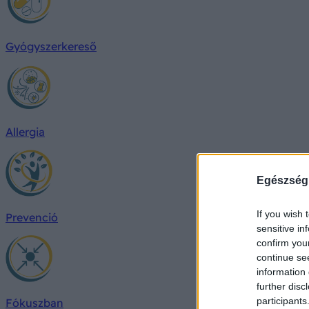
Gyógyszerkereső
Allergia
Egészség
If you wish 
Prevenció
sensitive in
confirm you
continue se
information 
further disc
participants
Fókuszban