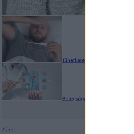
Tünetkereső
Betegségek A-Z
Tünet