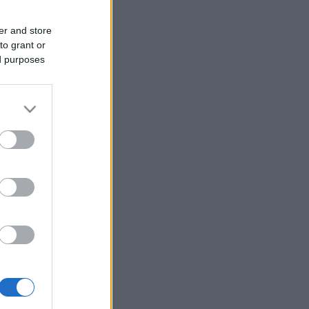
er and store
to grant or
ed purposes