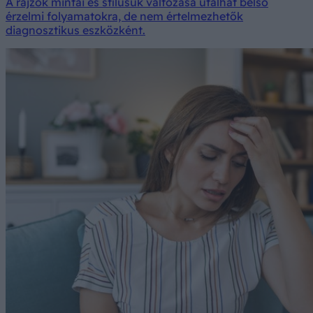
A rajzok mintái és stílusuk változása utalhat belső
érzelmi folyamatokra, de nem értelmezhetők
diagnosztikus eszközként.