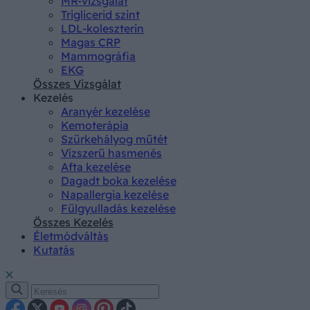
MR-vizsgálat
Triglicerid szint
LDL-koleszterin
Magas CRP
Mammográfia
EKG
Összes Vizsgálat
Kezelés
Aranyér kezelése
Kemoterápia
Szürkehályog műtét
Vízszerű hasmenés
Afta kezelése
Dagadt boka kezelése
Napallergia kezelése
Fülgyulladás kezelése
Összes Kezelés
Életmódváltás
Kutatás