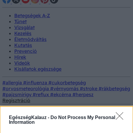
Betegségek A-Z
Tünet
Vizsgálat
Kezelés
Életmódváltás
Kutatás
Prevenció
Hírek
Videók
Kisállatok egészsége
#allergia
#influenza
#cukorbetegség
#orvosmeteorológia
#vérnyomás
#stroke
#rákbetegség
#pajzsmirigy
#reflux
#ekcéma
#herpesz
Regisztráció
EgészségKalauz -
Do Not Process My Personal
Information
Tünet