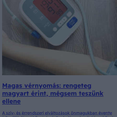
Magas vérnyomás: rengeteg
magyart érint, mégsem teszünk
ellene
A szív- és érrendszeri elváltozások önmagukban évente