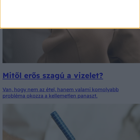
Mitől erős szagú a vizelet?
Van, hogy nem az étel, hanem valami komolyabb
probléma okozza a kellemetlen panaszt.