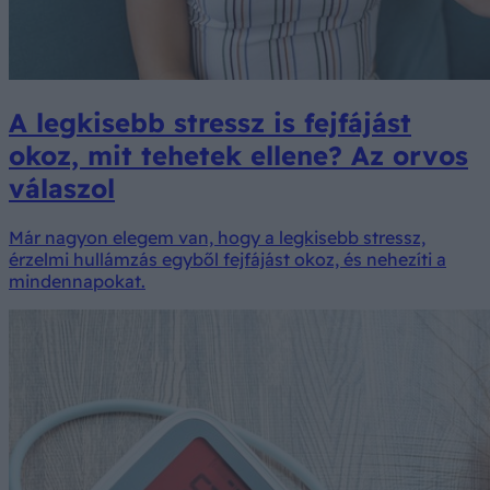
A legkisebb stressz is fejfájást
okoz, mit tehetek ellene? Az orvos
válaszol
Már nagyon elegem van, hogy a legkisebb stressz,
érzelmi hullámzás egyből fejfájást okoz, és nehezíti a
mindennapokat.