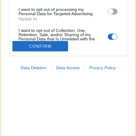
I want to opt-out of processing my
Personal Data for Targeted Advertising.
Opted In
I want to opt-out of Collection, Use,
Retention, Sale, and/or Sharing of my
Hogyan lehet kordában tartani a
Personal Data that Is Unrelated with the
Purposes for which it was collected.
vércukorszintet otthon?
CONFIRM
Opted Out
Google consents
Akár inzulinrezisztencia, akár kezdődő anyagcserezavar
húzódik mögötte, már kisebb életmódbeli
Data Deletion
Data Access
Privacy Policy
I want to allow Google to enable storage
változtatásokkal is sokat lehet javítani az állapoton.
related to advertising like cookies on web or
device identifiers in apps.
I want to allow my user data to be sent to
Google for online advertising purposes.
I want to allow Google to send me
personalized advertising.
I want to allow Google to enable storage