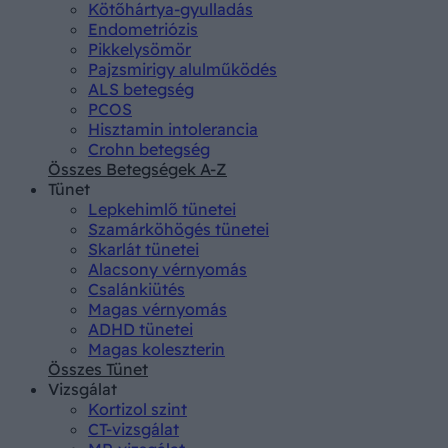
Kötőhártya-gyulladás
Endometriózis
Pikkelysömör
Pajzsmirigy alulműködés
ALS betegség
PCOS
Hisztamin intolerancia
Crohn betegség
Összes Betegségek A-Z
Tünet
Lepkehimlő tünetei
Szamárköhögés tünetei
Skarlát tünetei
Alacsony vérnyomás
Csalánkiütés
Magas vérnyomás
ADHD tünetei
Magas koleszterin
Összes Tünet
Vizsgálat
Kortizol szint
CT-vizsgálat