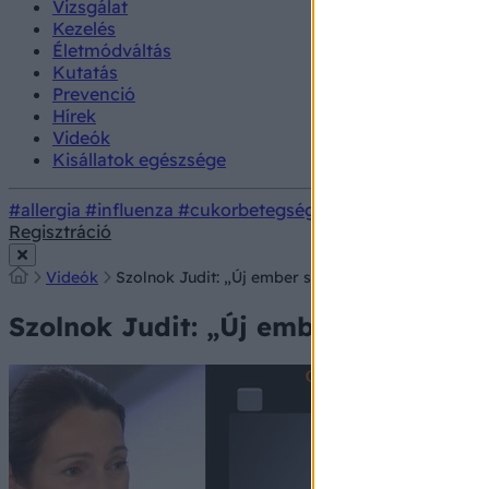
Vizsgálat
Kezelés
Életmódváltás
Kutatás
Prevenció
Hírek
Videók
Kisállatok egészsége
#allergia
#influenza
#cukorbetegség
#orvosmeteorológi
Regisztráció
Videók
Szolnok Judit: „Új ember született bennem, és azót
Szolnok Judit: „Új ember született 