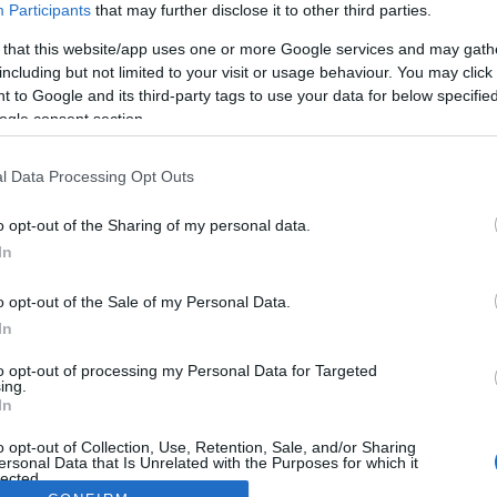
Participants
that may further disclose it to other third parties.
 that this website/app uses one or more Google services and may gath
including but not limited to your visit or usage behaviour. You may click 
 to Google and its third-party tags to use your data for below specifi
ogle consent section.
l Data Processing Opt Outs
o opt-out of the Sharing of my personal data.
In
o opt-out of the Sale of my Personal Data.
In
to opt-out of processing my Personal Data for Targeted
ing.
In
o opt-out of Collection, Use, Retention, Sale, and/or Sharing
ersonal Data that Is Unrelated with the Purposes for which it
lected.