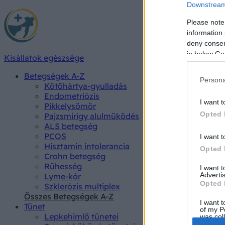
Downstream 
Please note
information 
deny consent
in below Go
Kisállatok egészsége
Betegségek A-Z
Persona
Kötőhártya-gyulladás
Endometriózis
I want t
Pikkelysömör
Opted 
Pajzsmirigy alulműködés
ALS betegség
PCOS
I want t
Hisztamin intolerancia
Opted 
Crohn betegség
Rühesség
I want 
Advertis
Lyme-kór
Opted 
Szklerózis multiplex
Összes Betegségek A-Z
I want t
Tünet
of my P
Lepkehimlő tünetei
was col