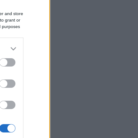
er and store
to grant or
ed purposes