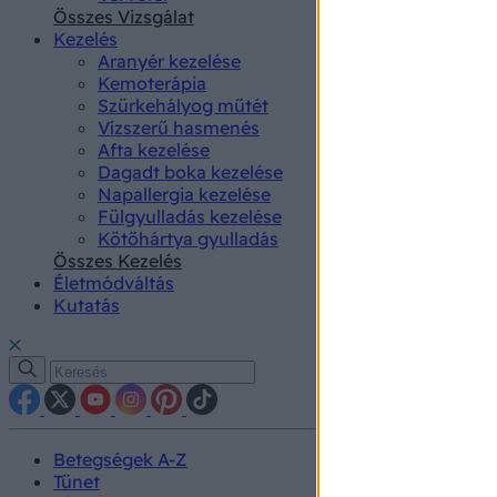
authenti
Összes Vizsgálat
Kezelés
Aranyér kezelése
Kemoterápia
Szürkehályog műtét
Vízszerű hasmenés
Afta kezelése
Dagadt boka kezelése
Napallergia kezelése
Fülgyulladás kezelése
Kötőhártya gyulladás
Összes Kezelés
Életmódváltás
Kutatás
Betegségek A-Z
Tünet