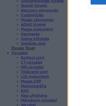
Opted 
Szamárköhögés tünetei
Skarlát tünetei
Alacsony vérnyomás
Google 
Csalánkiütés
Magas vérnyomás
I want t
ADHD tünetei
web or d
Magas koleszterin
Hasmenés
I want t
Száraz köhögés
purpose
Szédülés okai
Összes Tünet
I want 
Vizsgálat
Kortizol szint
I want t
CT-vizsgálat
web or d
MR-vizsgálat
Triglicerid szint
LDL-koleszterin
I want t
Magas CRP
or app.
Mammográfia
EKG
I want t
Hasi ultrahang
Mikrobiom vizsgálat
I want t
Vérvétel