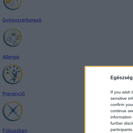
Gyógyszerkereső
Allergia
Egészség
If you wish 
Prevenció
sensitive in
confirm you
continue se
information 
further disc
participants
Fókuszban