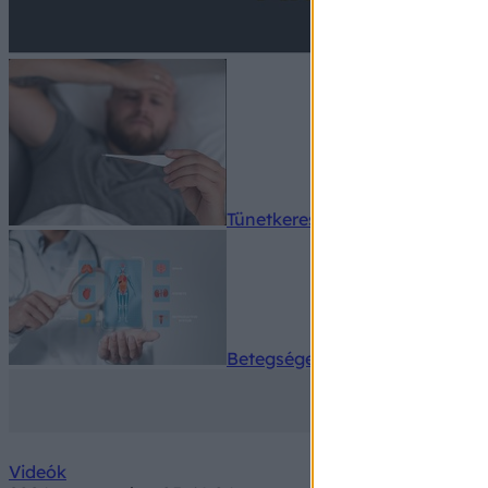
Tünetkereső
Betegségek A-Z
Videók