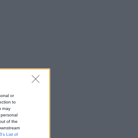
sonal or
ection to
ou may
 personal
out of the
 downstream
B’s List of