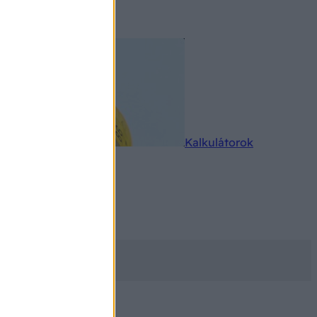
rkereső
Kalkulátorok