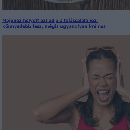
Majonéz helyett ezt adja a tojássalátához:
könnyedebb lesz, mégis ugyanolyan krémes