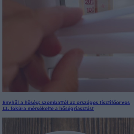
Enyhül a hőség: szombattól az országos tisztifőorvos
II. fokúra mérsékelte a hőségriasztást