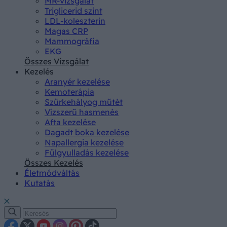
MR-vizsgálat
Triglicerid szint
LDL-koleszterin
Magas CRP
Mammográfia
EKG
Összes Vizsgálat
Kezelés
Aranyér kezelése
Kemoterápia
Szürkehályog műtét
Vízszerű hasmenés
Afta kezelése
Dagadt boka kezelése
Napallergia kezelése
Fülgyulladás kezelése
Összes Kezelés
Életmódváltás
Kutatás