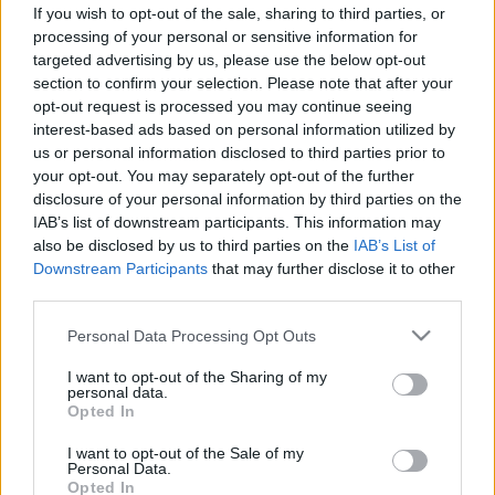
szülészeti ellátás!
If you wish to opt-out of the sale, sharing to third parties, or
processing of your personal or sensitive information for
targeted advertising by us, please use the below opt-out
section to confirm your selection. Please note that after your
opt-out request is processed you may continue seeing
interest-based ads based on personal information utilized by
Vizsgálat
us or personal information disclosed to third parties prior to
2011. április 30. 10:41
your opt-out. You may separately opt-out of the further
Módosítva: 2015. november 04. 13:49
disclosure of your personal information by third parties on the
Megosztás
Küldés
Küldés Messengeren
IAB’s list of downstream participants. This information may
also be disclosed by us to third parties on the
IAB’s List of
Downstream Participants
that may further disclose it to other
Egészségkalauz
third parties.
Egészségkalauz
Please note that this website/app uses one or more Google
Personal Data Processing Opt Outs
services and may gather and store information including but
not limited to your visit or usage behaviour. You may click to
I want to opt-out of the Sharing of my
A nők jogai emberi jogok, és a nőknek joguk van a
personal data.
grant or deny consent to Google and its third-party tags to
tájékozott döntéshez és az emberséges és
Opted In
use your data for below specified purposes in below Google
bizonyítékokon alapuló ellátáshoz maguk és
consent section.
I want to opt-out of the Sale of my
Personal Data.
gyermekük számára a várandósgondozás, vajúdás,
Opted In