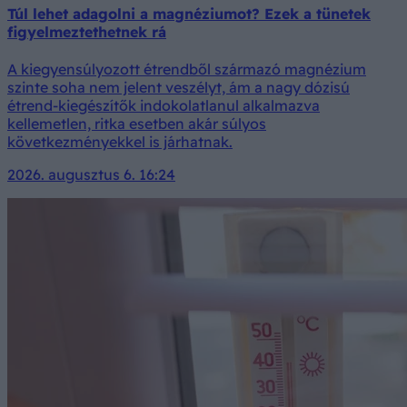
Túl lehet adagolni a magnéziumot? Ezek a tünetek
figyelmeztethetnek rá
A kiegyensúlyozott étrendből származó magnézium
szinte soha nem jelent veszélyt, ám a nagy dózisú
étrend-kiegészítők indokolatlanul alkalmazva
kellemetlen, ritka esetben akár súlyos
következményekkel is járhatnak.
2026. augusztus 6. 16:24