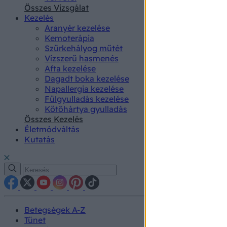
authenti
Összes Vizsgálat
Kezelés
Aranyér kezelése
Kemoterápia
Szürkehályog műtét
Vízszerű hasmenés
Afta kezelése
Dagadt boka kezelése
Napallergia kezelése
Fülgyulladás kezelése
Kötőhártya gyulladás
Összes Kezelés
Életmódváltás
Kutatás
Betegségek A-Z
Tünet