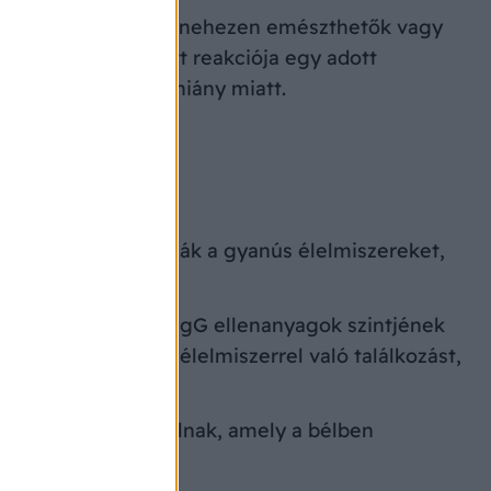
k a szervezet számára nehezen emészthetők vagy
mmunrendszer túlzott reakciója egy adott
 például egy enzimhiány miatt.
okozatosan kiiktatják a gyanús élelmiszereket,
ncia kimutatását az IgG ellenanyagok szintjének
enléte inkább az élelmiszerrel való találkozást,
gzési tesztet használnak, amely a bélben