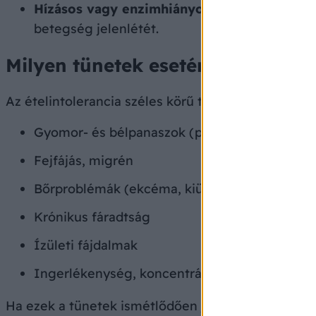
Hízásos vagy enzimhiányos tesztek
: a
cöliák
betegség jelenlétét.
Milyen tünetek esetén érdemes elv
Az ételintolerancia széles körű tüneteket okozhat,
Gyomor- és bélpanaszok (puffadás, hasmenés
Fejfájás, migrén
Bőrproblémák (ekcéma, kiütések)
Krónikus fáradtság
Ízületi fájdalmak
Ingerlékenység, koncentrációs problémák
Ha ezek a tünetek ismétlődően jelentkeznek bizon