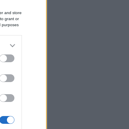
er and store
to grant or
ed purposes