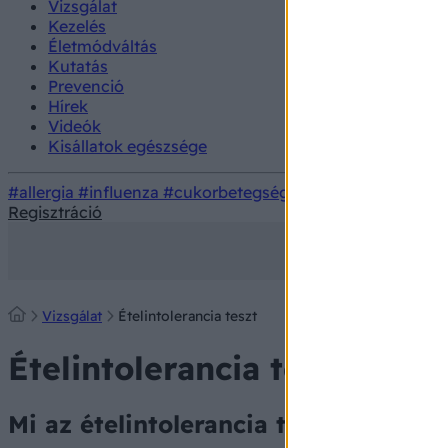
Vizsgálat
Kezelés
Életmódváltás
Kutatás
Prevenció
Hírek
Videók
Kisállatok egészsége
#allergia
#influenza
#cukorbetegség
#orvosmeteorológi
Regisztráció
Vizsgálat
Ételintolerancia teszt
Ételintolerancia teszt
Mi az ételintolerancia teszt és mit m