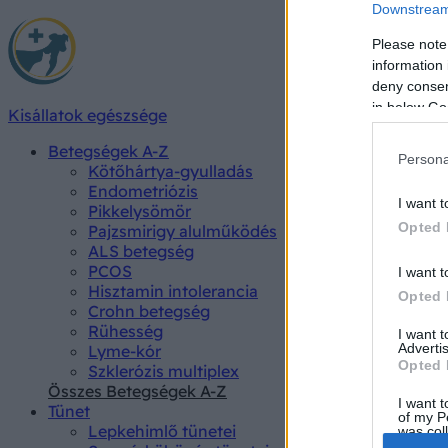
Downstream 
Please note
information 
deny consent
in below Go
Kisállatok egészsége
Betegségek A-Z
Persona
Kötőhártya-gyulladás
Endometriózis
I want t
Pikkelysömör
Opted 
Pajzsmirigy alulműködés
ALS betegség
PCOS
I want t
Hisztamin intolerancia
Opted 
Crohn betegség
Rühesség
I want 
Advertis
Lyme-kór
Opted 
Szklerózis multiplex
Összes Betegségek A-Z
I want t
Tünet
of my P
Lepkehimlő tünetei
was col