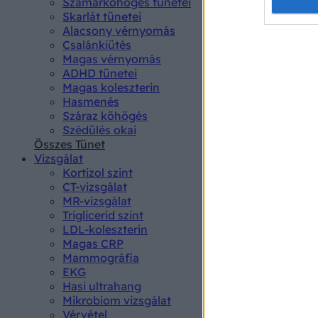
Opted 
Szamárköhögés tünetei
Skarlát tünetei
Alacsony vérnyomás
Google 
Csalánkiütés
Magas vérnyomás
I want t
ADHD tünetei
web or d
Magas koleszterin
Hasmenés
I want t
Száraz köhögés
purpose
Szédülés okai
Összes Tünet
I want 
Vizsgálat
Kortizol szint
I want t
CT-vizsgálat
web or d
MR-vizsgálat
Triglicerid szint
LDL-koleszterin
I want t
Magas CRP
or app.
Mammográfia
EKG
I want t
Hasi ultrahang
Mikrobiom vizsgálat
I want t
Vérvétel