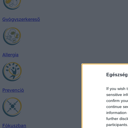
Gyógyszerkereső
Allergia
Egészség
If you wish 
Prevenció
sensitive in
confirm you
continue se
information 
further disc
participants
Fókuszban