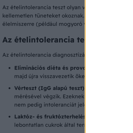
Az ételintolerancia teszt olyan vizsgálat, amely 
kellemetlen tüneteket okoznak. Az ételintolerancia
élelmiszerre (például mogyoró vagy tej), az intol
Az ételintolerancia tesztek típusai
Az ételintolerancia diagnosztizálására több módsze
Eliminációs diéta és provokációs teszt
: a l
majd újra visszavezetik őket, figyelve a tünet
Vérteszt (IgG alapú teszt)
: egyes laborok kí
mérésével végzik. Ezeknek a teszteknek a tudo
nem pedig intoleranciát jelezhet.
Laktóz- és fruktózterheléses teszt
: a laktóz
lebontatlan cukrok által termelt hidrogén me