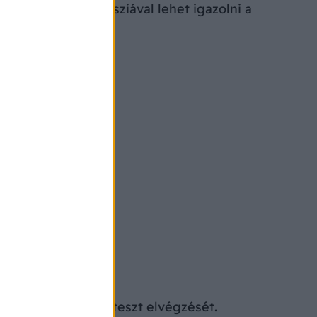
tokkal és bélbiopsziával lehet igazolni a
tet?
gy diagnosztikai teszt elvégzését.