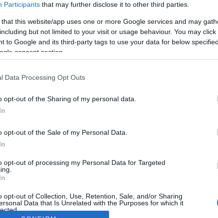
Participants
that may further disclose it to other third parties.
 that this website/app uses one or more Google services and may gath
including but not limited to your visit or usage behaviour. You may click 
 to Google and its third-party tags to use your data for below specifi
ogle consent section.
l Data Processing Opt Outs
o opt-out of the Sharing of my personal data.
In
o opt-out of the Sale of my Personal Data.
In
to opt-out of processing my Personal Data for Targeted
ing.
In
o opt-out of Collection, Use, Retention, Sale, and/or Sharing
ersonal Data that Is Unrelated with the Purposes for which it
lected.