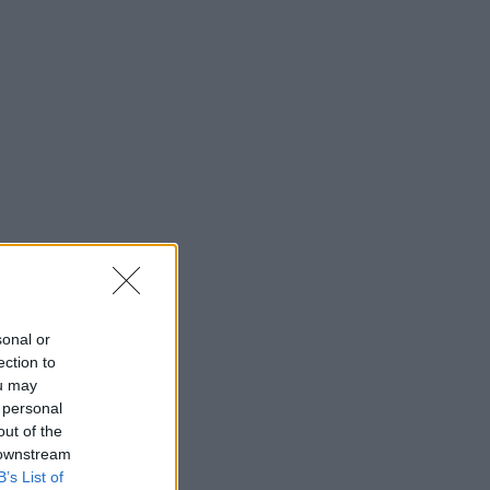
sonal or
ection to
ou may
 personal
out of the
 downstream
B’s List of