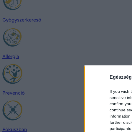
Gyógyszerkereső
Allergia
Egészség
If you wish 
Prevenció
sensitive in
confirm you
continue se
information 
further disc
participants
Fókuszban