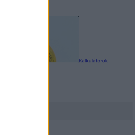
rkereső
Kalkulátorok