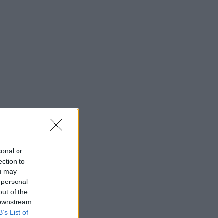
sonal or
ection to
ou may
 personal
out of the
 downstream
B’s List of