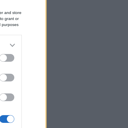
er and store
to grant or
ed purposes