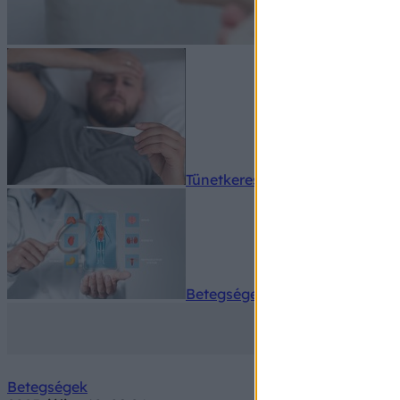
Tünetkereső
Betegségek A-Z
Betegségek