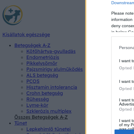
Downstream 
Please note
information 
deny consent
in below Go
Kisállatok egészsége
Betegségek A-Z
Persona
Kötőhártya-gyulladás
Endometriózis
I want t
Pikkelysömör
Opted 
Pajzsmirigy alulműködés
ALS betegség
PCOS
I want t
Hisztamin intolerancia
Opted 
Crohn betegség
Rühesség
I want 
Advertis
Lyme-kór
Opted 
Szklerózis multiplex
Összes Betegségek A-Z
I want t
Tünet
of my P
Lepkehimlő tünetei
was col