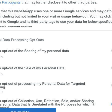
Participants
that may further disclose it to other third parties.
 that this website/app uses one or more Google services and may gath
including but not limited to your visit or usage behaviour. You may click 
 to Google and its third-party tags to use your data for below specifi
ogle consent section.
l Data Processing Opt Outs
o opt-out of the Sharing of my personal data.
In
o opt-out of the Sale of my Personal Data.
In
to opt-out of processing my Personal Data for Targeted
ing.
In
o opt-out of Collection, Use, Retention, Sale, and/or Sharing
ersonal Data that Is Unrelated with the Purposes for which it
lected.