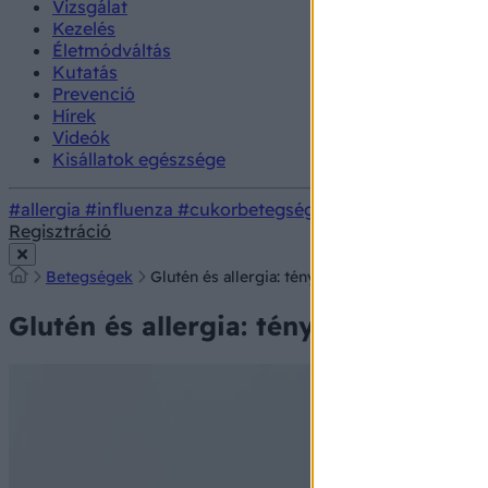
Vizsgálat
Kezelés
Életmódváltás
Kutatás
Prevenció
Hírek
Videók
Kisállatok egészsége
#allergia
#influenza
#cukorbetegség
#orvosmeteorológi
Regisztráció
Betegségek
Glutén és allergia: tényleg allergiás rá, vagy 
Glutén és allergia: tényleg allergiá