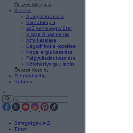
authenti
Összes Vizsgálat
Kezelés
Aranyér kezelése
Kemoterápia
Szürkehályog műtét
Vízszerű hasmenés
Afta kezelése
Dagadt boka kezelése
Napallergia kezelése
Fülgyulladás kezelése
Kötőhártya gyulladás
Összes Kezelés
Életmódváltás
Kutatás
Betegségek A-Z
Tünet