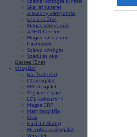
Opted 
Szamárköhögés tünetei
Skarlát tünetei
Alacsony vérnyomás
Google 
Csalánkiütés
Magas vérnyomás
I want t
ADHD tünetei
web or d
Magas koleszterin
Hasmenés
I want t
Száraz köhögés
purpose
Szédülés okai
Összes Tünet
I want 
Vizsgálat
Kortizol szint
I want t
CT-vizsgálat
web or d
MR-vizsgálat
Triglicerid szint
LDL-koleszterin
I want t
Magas CRP
or app.
Mammográfia
EKG
I want t
Hasi ultrahang
Mikrobiom vizsgálat
I want t
Vérvétel