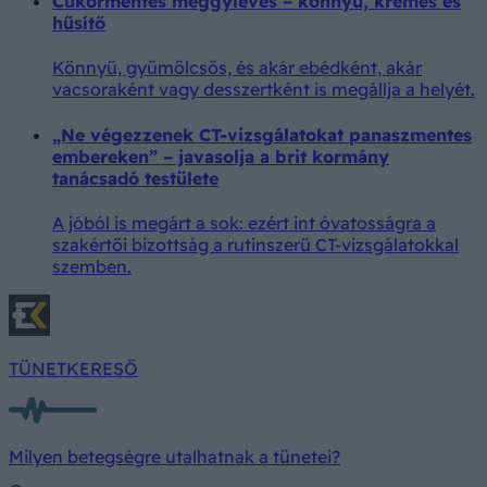
Cukormentes meggyleves – könnyű, krémes és
hűsítő
Könnyű, gyümölcsös, és akár ebédként, akár
vacsoraként vagy desszertként is megállja a helyét.
„Ne végezzenek CT-vizsgálatokat panaszmentes
embereken” – javasolja a brit kormány
tanácsadó testülete
A jóból is megárt a sok: ezért int óvatosságra a
szakértői bizottság a rutinszerű CT-vizsgálatokkal
szemben.
TÜNETKERESŐ
Milyen betegségre utalhatnak a tünetei?