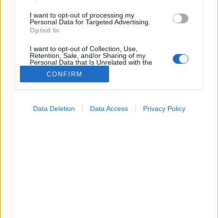
I want to opt-out of processing my
Personal Data for Targeted Advertising.
Opted In
I want to opt-out of Collection, Use,
Retention, Sale, and/or Sharing of my
Personal Data that Is Unrelated with the
Purposes for which it was collected.
CONFIRM
Opted Out
Vizsgálat
Google consents
2024. augusztus 21. 14:04
Data Deletion
Data Access
Privacy Policy
Megosztás
Küldés
Küldés Messengeren
I want to allow Google to enable storage
related to advertising like cookies on web or
device identifiers in apps.
Egészségkalauz
Egészségkalauz
I want to allow my user data to be sent to
Google for online advertising purposes.
I want to allow Google to send me
Az agyhártyagyulladás igen veszélyes betegség,
personalized advertising.
ezért fontos, hogy tisztában legyen a fő tüneteivel.
I want to allow Google to enable storage