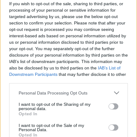
menjen orvoshoz -
If you wish to opt-out of the sale, sharing to third parties, or
agyhártyagyulladást is jelezhet
processing of your personal or sensitive information for
targeted advertising by us, please use the below opt-out
section to confirm your selection. Please note that after your
opt-out request is processed you may continue seeing
interest-based ads based on personal information utilized by
us or personal information disclosed to third parties prior to
your opt-out. You may separately opt-out of the further
disclosure of your personal information by third parties on the
IAB’s list of downstream participants. This information may
also be disclosed by us to third parties on the
IAB’s List of
Downstream Participants
that may further disclose it to other
third parties.
Please note that this website/app uses one or more Google
Personal Data Processing Opt Outs
services and may gather and store information including but
not limited to your visit or usage behaviour. You may click to
I want to opt-out of the Sharing of my
personal data.
grant or deny consent to Google and its third-party tags to
Opted In
use your data for below specified purposes in below Google
consent section.
I want to opt-out of the Sale of my
Personal Data.
Opted In