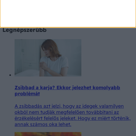
Értesüljön legújabb híreinkről hírlevelünkből
Feliratkozom
Legnépszerűbb
Zsibbad a karja? Ekkor jelezhet komolyabb
problémát
A zsibbadás azt jelzi, hogy az idegek valamilyen
okból nem tudják megfelelően továbbítani az
érzékelésért felelős jeleket. Hogy ez miért történik,
annak számos oka lehet.