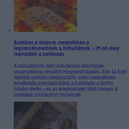
Ezekben a magyar megyékben a
legveszélyesebbek a hőhullámok – itt nő meg
leginkább a halálozás
A hőhullámok nem mindenhol jelentenek
ugyanakkora veszélyt Magyarországon. Egy 11 évet
felölelő kutatás megmutatta, mely megyékben
emelkedik meg leginkább a halálozás a tartós
hőség idején – és az eredmények több helyen is
meglepő mintázatot mutatnak.