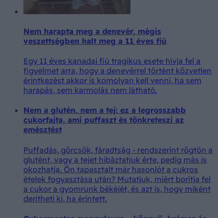
Nem harapta meg a denevér, mégis
veszettségben halt meg a 11 éves fiú
Egy 11 éves kanadai fiú tragikus esete hívja fel a
figyelmet arra, hogy a denevérrel történt közvetlen
érintkezést akkor is komolyan kell venni, ha sem
harapás, sem karmolás nem látható.
Nem a glutén, nem a tej: ez a legrosszabb
cukorfajta, ami puffaszt és tönkreteszi az
emésztést
Puffadás, görcsök, fáradtság - rendszerint rögtön a
glutént, vagy a tejet hibáztatjuk érte, pedig más is
okozhatja. Ön tapasztalt már hasonlót a cukros
ételek fogyasztása után? Mutatjuk, miért borítja fel
a cukor a gyomrunk békéjét, és azt is, hogy miként
derítheti ki, ha érintett.