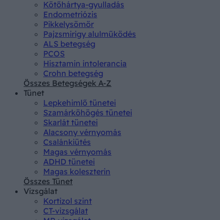
Kötőhártya-gyulladás
Endometriózis
Pikkelysömör
Pajzsmirigy alulműködés
ALS betegség
PCOS
Hisztamin intolerancia
Crohn betegség
Összes Betegségek A-Z
Tünet
Lepkehimlő tünetei
Szamárköhögés tünetei
Skarlát tünetei
Alacsony vérnyomás
Csalánkiütés
Magas vérnyomás
ADHD tünetei
Magas koleszterin
Összes Tünet
Vizsgálat
Kortizol szint
CT-vizsgálat