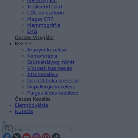
MR-vizsgálat
Triglicerid szint
LDL-koleszterin
Magas CRP
Mammográfia
EKG
Összes Vizsgálat
Kezelés
Aranyér kezelése
Kemoterápia
Szürkehályog műtét
Vízszerű hasmenés
Afta kezelése
Dagadt boka kezelése
Napallergia kezelése
Fülgyulladás kezelése
Összes Kezelés
Életmódváltás
Kutatás