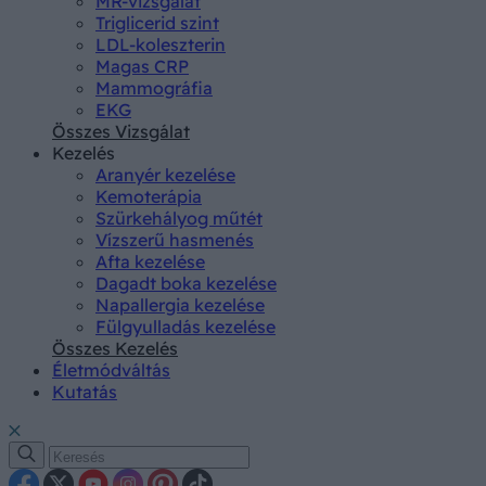
MR-vizsgálat
Triglicerid szint
LDL-koleszterin
Magas CRP
Mammográfia
EKG
Összes Vizsgálat
Kezelés
Aranyér kezelése
Kemoterápia
Szürkehályog műtét
Vízszerű hasmenés
Afta kezelése
Dagadt boka kezelése
Napallergia kezelése
Fülgyulladás kezelése
Összes Kezelés
Életmódváltás
Kutatás