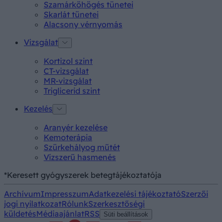
Szamárköhögés tünetei
Skarlát tünetei
Alacsony vérnyomás
Vizsgálat
Kortizol szint
CT-vizsgálat
MR-vizsgálat
Triglicerid szint
Kezelés
Aranyér kezelése
Kemoterápia
Szürkehályog műtét
Vízszerű hasmenés
*Keresett gyógyszerek betegtájékoztatója
Archívum
Impresszum
Adatkezelési tájékoztató
Szerzői
jogi nyilatkozat
Rólunk
Szerkesztőségi
küldetés
Médiaajánlat
RSS
Süti beállítások