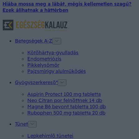
Hiába mossa meg a lábát, mégis kellemetlen szagú?
Ezek állhatnak a háttérben
Betegségek A-Z
Kötőhártya-gyulladás
Endometriózis
Pikkelysömör
Pajzsmirigy alulműködés
Gyógyszerkereső*
Aspirin Protect 100 mg tabletta
Neo Citran por felnőttnek 14 db
Magne B6 bevont tabletta 100 db
Rubophen 500 mg tabletta 20 db
Tünet
Lepkehimlő tünetei