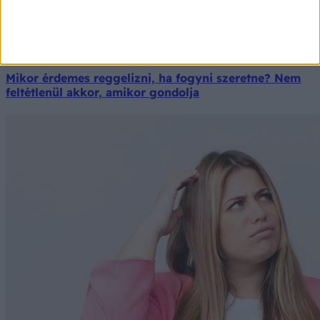
Mikor érdemes reggelizni, ha fogyni szeretne? Nem
feltétlenül akkor, amikor gondolja