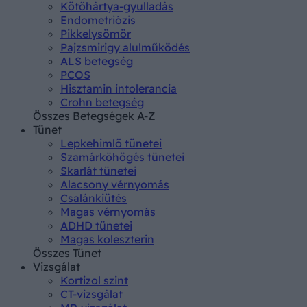
Kötőhártya-gyulladás
Endometriózis
Pikkelysömör
Pajzsmirigy alulműködés
ALS betegség
PCOS
Hisztamin intolerancia
Crohn betegség
Összes Betegségek A-Z
Tünet
Lepkehimlő tünetei
Szamárköhögés tünetei
Skarlát tünetei
Alacsony vérnyomás
Csalánkiütés
Magas vérnyomás
ADHD tünetei
Magas koleszterin
Összes Tünet
Vizsgálat
Kortizol szint
CT-vizsgálat