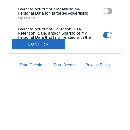
I want to opt-out of processing my
Personal Data for Targeted Advertising.
Opted In
I want to opt-out of Collection, Use,
Retention, Sale, and/or Sharing of my
Personal Data that Is Unrelated with the
Purposes for which it was collected.
CONFIRM
Opted Out
Dr. Gary Smith, az ohiói Nemzeti Gyermekkórház
Google consents
Sérüléskutató Központjának (CIRP) igazgatója és
Data Deletion
Data Access
Privacy Policy
I want to allow Google to enable storage
tanulmány vezetője felhívta a figyelmet, hogy az elmúlt
években több mint 11 millió babaágyat hívtak vissza a
related to advertising like cookies on web or
gyártók valamilyen hiba miatt, ezért mindenképpen
device identifiers in apps.
tanácsos körültekintően választani gyerekágyat!
I want to allow my user data to be sent to
Google for online advertising purposes.
I want to allow Google to send me
personalized advertising.
I want to allow Google to enable storage