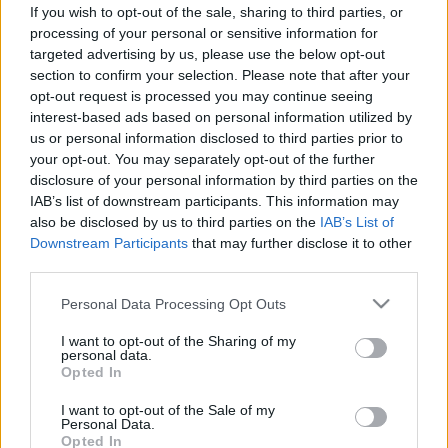
If you wish to opt-out of the sale, sharing to third parties, or
processing of your personal or sensitive information for
targeted advertising by us, please use the below opt-out
section to confirm your selection. Please note that after your
Vizsgálat
opt-out request is processed you may continue seeing
2011. április 06. 10:58
interest-based ads based on personal information utilized by
Módosítva: 2015. november 04. 13:49
us or personal information disclosed to third parties prior to
Megosztás
Küldés
Küldés Messengeren
your opt-out. You may separately opt-out of the further
disclosure of your personal information by third parties on the
IAB’s list of downstream participants. This information may
Egészségkalauz
also be disclosed by us to third parties on the
IAB’s List of
Egészségkalauz
Downstream Participants
that may further disclose it to other
third parties.
Hogyan győződjünk meg róla, hogy biztonságos-e
Please note that this website/app uses one or more Google
Personal Data Processing Opt Outs
services and may gather and store information including but
egy gyerekágy? Statisztikai adatok alapján
not limited to your visit or usage behaviour. You may click to
I want to opt-out of the Sharing of my
megállapítható, hogy a gyerekágyban bekövetkezett
personal data.
grant or deny consent to Google and its third-party tags to
Opted In
sérülések aránya riasztóan magas, de néhány
use your data for below specified purposes in below Google
consent section.
biztonsági intézkedés betartásával biztonságosabbá
I want to opt-out of the Sale of my
Personal Data.
tehetjük gyermekünk pihenését.
Opted In