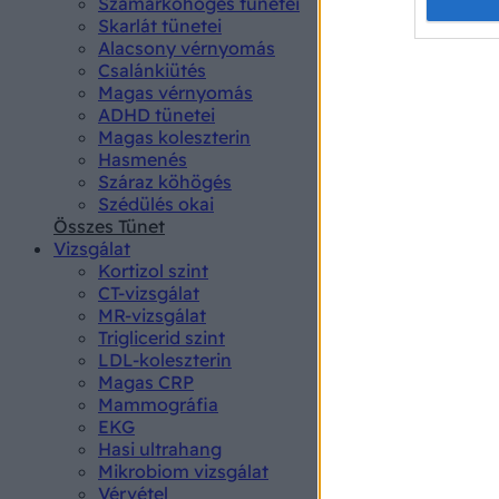
Opted 
Szamárköhögés tünetei
Skarlát tünetei
Alacsony vérnyomás
Google 
Csalánkiütés
Magas vérnyomás
I want t
ADHD tünetei
web or d
Magas koleszterin
Hasmenés
I want t
Száraz köhögés
purpose
Szédülés okai
Összes Tünet
I want 
Vizsgálat
Kortizol szint
I want t
CT-vizsgálat
web or d
MR-vizsgálat
Triglicerid szint
LDL-koleszterin
I want t
Magas CRP
or app.
Mammográfia
EKG
I want t
Hasi ultrahang
Mikrobiom vizsgálat
I want t
Vérvétel