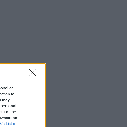
sonal or
ection to
ou may
 personal
out of the
 downstream
B’s List of