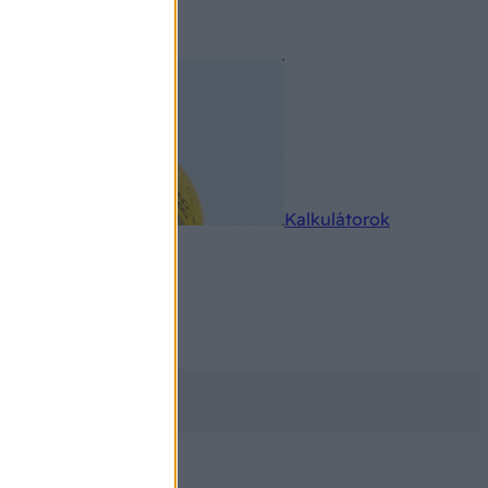
rkereső
Kalkulátorok