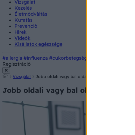
Vizsgálat
Kezelés
Életmódváltás
Kutatás
Prevenció
Hírek
Videók
Kisállatok egészsége
#allergia
#influenza
#cukorbetegség
#orvosmeteorológi
Regisztráció
Vizsgálat
Jobb oldali vagy bal oldali szívelégtelenség: tipi
Jobb oldali vagy bal oldali szívelégt