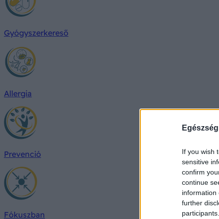
Gyógyszerkereső
Allergia
Egészség
If you wish 
Prevenció
sensitive in
confirm you
continue se
information 
further disc
participants
Fókuszban