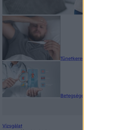
Tünetkereső
Betegségek A-Z
Vizsgálat