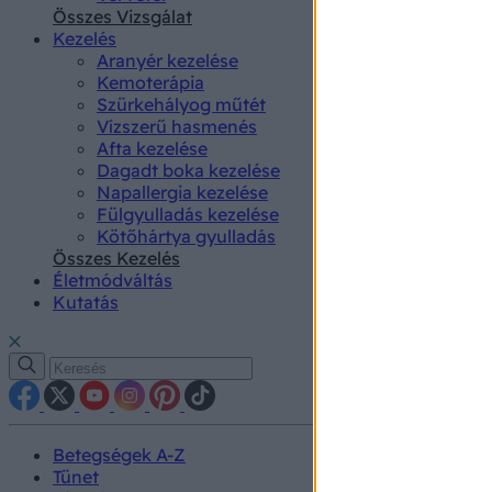
authenti
Összes Vizsgálat
Kezelés
Aranyér kezelése
Kemoterápia
Szürkehályog műtét
Vízszerű hasmenés
Afta kezelése
Dagadt boka kezelése
Napallergia kezelése
Fülgyulladás kezelése
Kötőhártya gyulladás
Összes Kezelés
Életmódváltás
Kutatás
Betegségek A-Z
Tünet