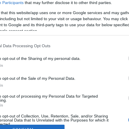
Participants
that may further disclose it to other third parties.
 that this website/app uses one or more Google services and may gath
including but not limited to your visit or usage behaviour. You may click 
 to Google and its third-party tags to use your data for below specifi
ogle consent section.
l Data Processing Opt Outs
o opt-out of the Sharing of my personal data.
In
o opt-out of the Sale of my Personal Data.
In
to opt-out of processing my Personal Data for Targeted
ing.
In
o opt-out of Collection, Use, Retention, Sale, and/or Sharing
ersonal Data that Is Unrelated with the Purposes for which it
lected.