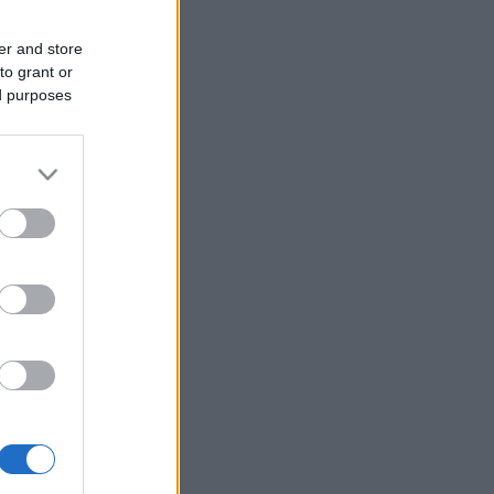
er and store
to grant or
ed purposes