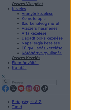
authenti
Összes Vizsgálat
Kezelés
Aranyér kezelése
Kemoterápia
Szürkehályog műtét
Vízszerű hasmenés
Afta kezelése
Dagadt boka kezelése
Napallergia kezelése
Fülgyulladás kezelése
Kötőhártya gyulladás
Összes Kezelés
Életmódváltás
Kutatás
Betegségek A-Z
Tünet