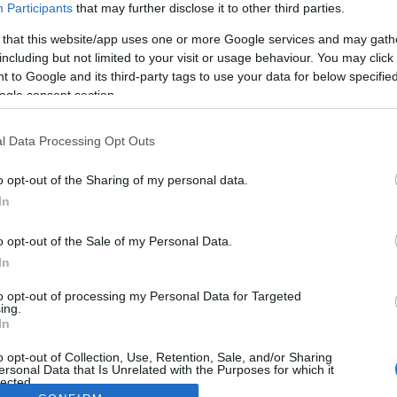
Participants
that may further disclose it to other third parties.
 that this website/app uses one or more Google services and may gath
including but not limited to your visit or usage behaviour. You may click 
 to Google and its third-party tags to use your data for below specifi
ogle consent section.
l Data Processing Opt Outs
o opt-out of the Sharing of my personal data.
In
o opt-out of the Sale of my Personal Data.
In
to opt-out of processing my Personal Data for Targeted
ing.
In
o opt-out of Collection, Use, Retention, Sale, and/or Sharing
ersonal Data that Is Unrelated with the Purposes for which it
lected.