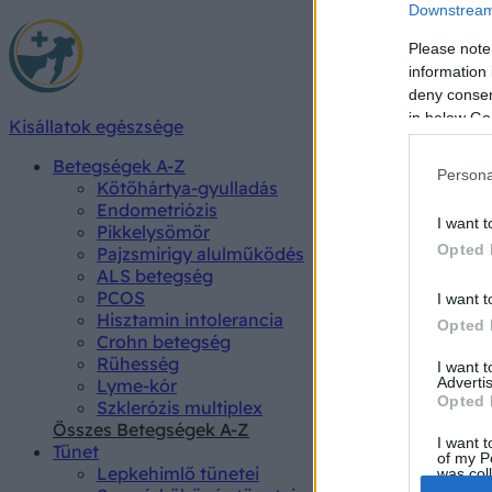
Downstream 
Please note
information 
deny consent
in below Go
Kisállatok egészsége
Betegségek A-Z
Persona
Kötőhártya-gyulladás
Endometriózis
I want t
Pikkelysömör
Opted 
Pajzsmirigy alulműködés
ALS betegség
PCOS
I want t
Hisztamin intolerancia
Opted 
Crohn betegség
Rühesség
I want 
Advertis
Lyme-kór
Opted 
Szklerózis multiplex
Összes Betegségek A-Z
I want t
Tünet
of my P
Lepkehimlő tünetei
was col