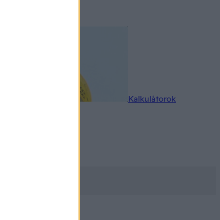
rkereső
Kalkulátorok