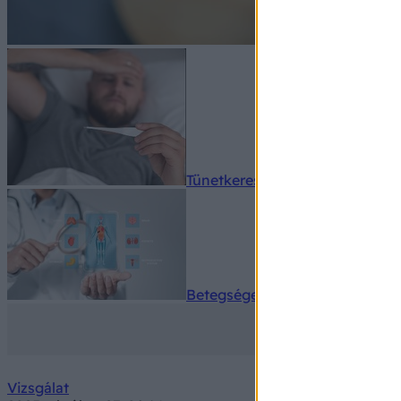
Tünetkereső
Betegségek A-Z
Vizsgálat