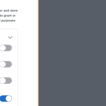
er and store
to grant or
ed purposes