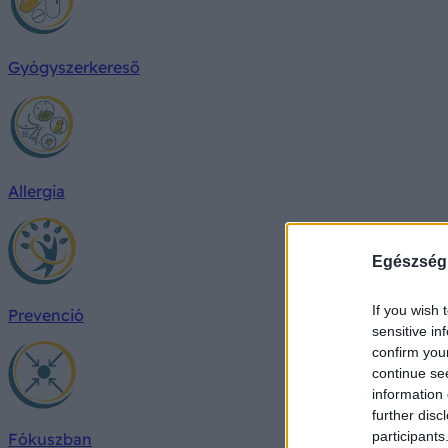
Gyógyszerkereső
Allergia
Egészség
If you wish 
Prevenció
sensitive in
confirm you
continue se
information 
further disc
participants
Fókuszban