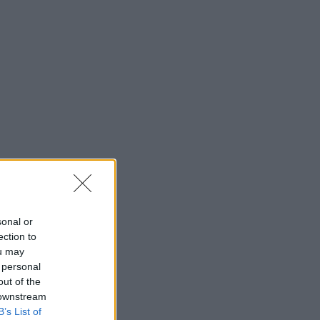
sonal or
ection to
ou may
 personal
out of the
 downstream
B’s List of