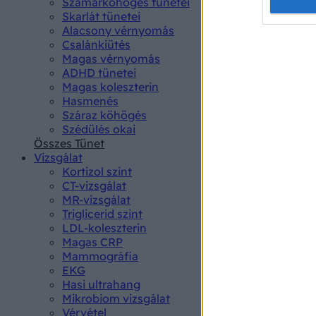
Opted 
Szamárköhögés tünetei
Skarlát tünetei
Alacsony vérnyomás
Google 
Csalánkiütés
Magas vérnyomás
I want t
ADHD tünetei
web or d
Magas koleszterin
Hasmenés
I want t
Száraz köhögés
purpose
Szédülés okai
Összes Tünet
I want 
Vizsgálat
Kortizol szint
I want t
CT-vizsgálat
web or d
MR-vizsgálat
Triglicerid szint
LDL-koleszterin
I want t
Magas CRP
or app.
Mammográfia
EKG
I want t
Hasi ultrahang
Mikrobiom vizsgálat
I want t
Vérvétel