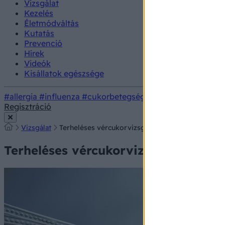
Vizsgálat
Kezelés
Életmódváltás
Kutatás
Prevenció
Hírek
Videók
Kisállatok egészsége
#allergia
#influenza
#cukorbetegség
#orvosmeteorológi
Regisztráció
Vizsgálat
Terheléses vércukorvizsgálat: ezek a lehetőségek 
Terheléses vércukorvizsgálat: ezek 