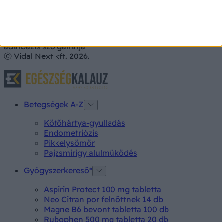
Az adatokat a PHARMINDEX gyógyszer-információs
adatbázis szolgáltatja
Ⓒ Vidal Next kft. 2026.
Betegségek A-Z
Kötőhártya-gyulladás
Endometriózis
Pikkelysömör
Pajzsmirigy alulműködés
Gyógyszerkereső*
Aspirin Protect 100 mg tabletta
Neo Citran por felnőttnek 14 db
Magne B6 bevont tabletta 100 db
Rubophen 500 mg tabletta 20 db