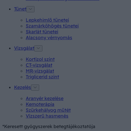
Tünet
Lepkehimlő tünetei
Szamárköhögés tünetei
Skarlát tünetei
Alacsony vérnyomás
Vizsgálat
Kortizol szint
CT-vizsgálat
MR-vizsgálat
Triglicerid szint
Kezelés
Aranyér kezelése
Kemoterápia
Szürkehályog műtét
Vízszerű hasmenés
*Keresett gyógyszerek betegtájékoztatója