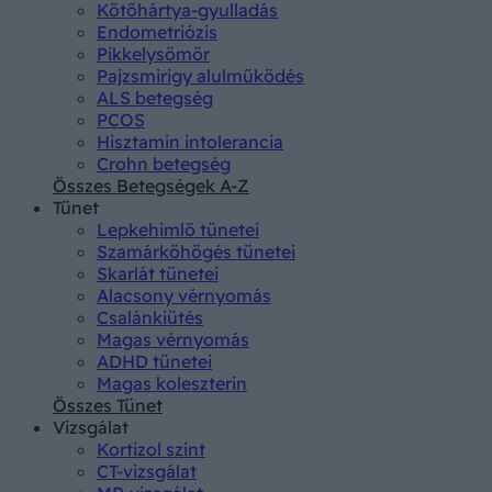
Kötőhártya-gyulladás
Endometriózis
Pikkelysömör
Pajzsmirigy alulműködés
ALS betegség
PCOS
Hisztamin intolerancia
Crohn betegség
Összes Betegségek A-Z
Tünet
Lepkehimlő tünetei
Szamárköhögés tünetei
Skarlát tünetei
Alacsony vérnyomás
Csalánkiütés
Magas vérnyomás
ADHD tünetei
Magas koleszterin
Összes Tünet
Vizsgálat
Kortizol szint
CT-vizsgálat