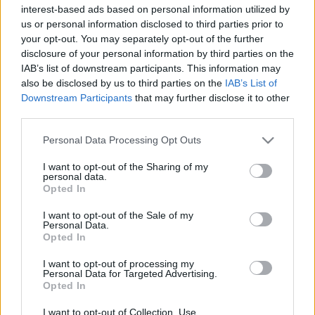
interest-based ads based on personal information utilized by
us or personal information disclosed to third parties prior to
Betegségek A-Z
your opt-out. You may separately opt-out of the further
Tünet
disclosure of your personal information by third parties on the
Vizsgálat
IAB’s list of downstream participants. This information may
Kezelés
also be disclosed by us to third parties on the
IAB’s List of
Életmódváltás
Downstream Participants
that may further disclose it to other
Kutatás
third parties.
Prevenció
Hírek
Please note that this website/app uses one or more Google
Personal Data Processing Opt Outs
Videók
services and may gather and store information including but
Kisállatok egészsége
not limited to your visit or usage behaviour. You may click to
I want to opt-out of the Sharing of my
personal data.
grant or deny consent to Google and its third-party tags to
Opted In
#allergia
#influenza
#cukorbetegség
use your data for below specified purposes in below Google
#orvosmeteorológia
#vérnyomás
#stroke
#rákbetegség
consent section.
I want to opt-out of the Sale of my
#pajzsmirigy
#reflux
#ekcéma
#herpesz
Personal Data.
Regisztráció
Opted In
I want to opt-out of processing my
Personal Data for Targeted Advertising.
Opted In
Archívum
2026-05-16
I want to opt-out of Collection, Use,