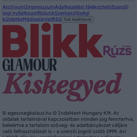
Archívum
Impresszum
Adatkezelési tájékoztató
Szerzői
jogi nyilatkozat
Rólunk
Szerkesztőségi
küldetés
Médiaajánlat
RSS
Süti beállítások
© egeszsegkalauz.hu © IndaNext Hungary Kft. Az
oldalak tartalmával kapcsolatban minden jog fenntartva,
beleértve a tartalom szöveg- és adatbányászat céljára
való felhasználását is – a szerzői jogról szóló 1999. évi