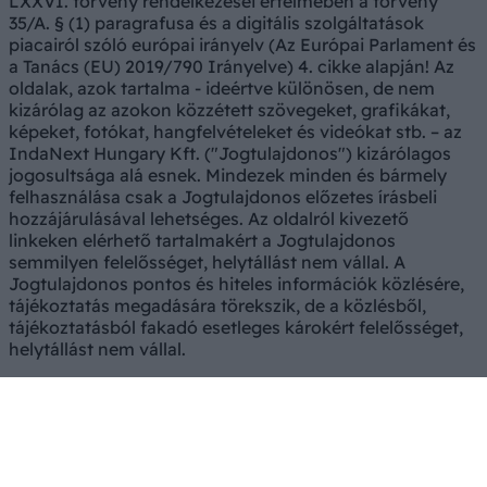
LXXVI. törvény rendelkezései értelmében a törvény
35/A. § (1) paragrafusa és a digitális szolgáltatások
piacairól szóló európai irányelv (Az Európai Parlament és
a Tanács (EU) 2019/790 Irányelve) 4. cikke alapján! Az
oldalak, azok tartalma - ideértve különösen, de nem
kizárólag az azokon közzétett szövegeket, grafikákat,
képeket, fotókat, hangfelvételeket és videókat stb. – az
IndaNext Hungary Kft. ("Jogtulajdonos") kizárólagos
jogosultsága alá esnek. Mindezek minden és bármely
felhasználása csak a Jogtulajdonos előzetes írásbeli
hozzájárulásával lehetséges. Az oldalról kivezető
linkeken elérhető tartalmakért a Jogtulajdonos
semmilyen felelősséget, helytállást nem vállal. A
Jogtulajdonos pontos és hiteles információk közlésére,
tájékoztatás megadására törekszik, de a közlésből,
tájékoztatásból fakadó esetleges károkért felelősséget,
helytállást nem vállal.