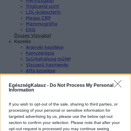
MR-vizsgálat
Triglicerid szint
LDL-koleszterin
Magas CRP
Mammográfia
EKG
Összes Vizsgálat
Kezelés
Aranyér kezelése
Kemoterápia
Szürkehályog műtét
Vízszerű hasmenés
Afta kezelése
Dagadt boka kezelése
Napallergia kezelése
EgészségKalauz -
Do Not Process My Personal
Fülgyulladás kezelése
Information
Összes Kezelés
Életmódváltás
If you wish to opt-out of the sale, sharing to third parties, or
Kutatás
processing of your personal or sensitive information for
targeted advertising by us, please use the below opt-out
section to confirm your selection. Please note that after your
opt-out request is processed you may continue seeing