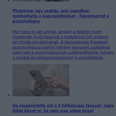
Phubbing: egy szokás, ami csendben
rombolhatja a kapcsolatainkat - figyelmeztet a
pszichológus
Már neve is van annak, amikor a telefon miatt
figyelmen kívül hagyjuk a mellettünk ülő embert:
ezt hívják phubbingnak. A Semmelweis Egyetem
pszichológusa szerint néhány egyszerű szabállyal
nemcsak a szorongásunkat csökkenthetjük, hanem
a családi és párkapcsolatainkat is erősíthetjük.
Ha megérintette ezt a 3 hétköznapi tárgyat, nagy
hibát követ el, ha nem mos utána kezet