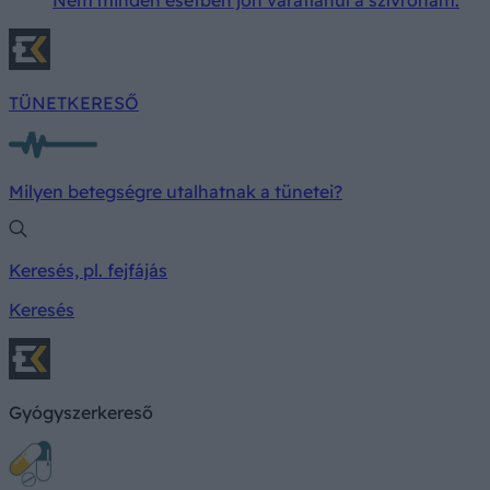
Nem minden esetben jön váratlanul a szívroham.
TÜNETKERESŐ
Milyen betegségre utalhatnak a tünetei?
Keresés, pl. fejfájás
Keresés
Gyógyszerkereső