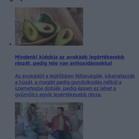
Mindenki kidobja az avokádó legértékesebb
részét, pedig tele van antioxidánsokkal
Az avokádót a legtöbben félbevágják, kikanalazzák
a húsát, a magját pedig gondolkodás nélkül a
szemetesbe dobják, pedig éppen ez lehet a
gyümölcs egyik legértékesebb része.