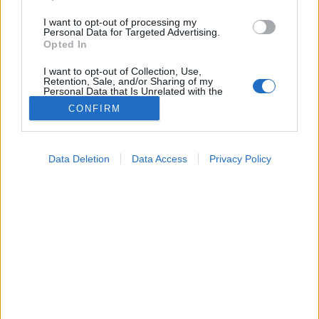
I want to opt-out of processing my
Personal Data for Targeted Advertising.
Opted In
I want to opt-out of Collection, Use,
Retention, Sale, and/or Sharing of my
Personal Data that Is Unrelated with the
Purposes for which it was collected.
CONFIRM
Opted Out
Google consents
Lelki egészség
Data Deletion
Data Access
Privacy Policy
2026. május 16. 19:54
I want to allow Google to enable storage
Megosztás
Küldés
Küldés Messengeren
related to advertising like cookies on web or
device identifiers in apps.
PTA
I want to allow my user data to be sent to
szerző
Google for online advertising purposes.
I want to allow Google to send me
personalized advertising.
Agyunk és az elfogadás: kiderült, hogyan írja át a
tudatosság a belső áramköreinket.
I want to allow Google to enable storage