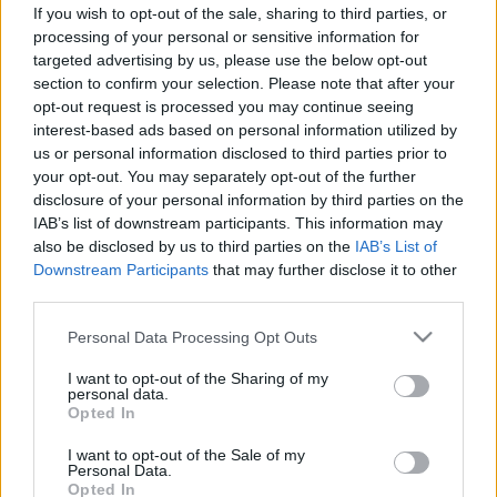
inkább „hívja meg egy teára”: így
If you wish to opt-out of the sale, sharing to third parties, or
processing of your personal or sensitive information for
működik az elfogadás ereje
targeted advertising by us, please use the below opt-out
section to confirm your selection. Please note that after your
opt-out request is processed you may continue seeing
interest-based ads based on personal information utilized by
us or personal information disclosed to third parties prior to
your opt-out. You may separately opt-out of the further
disclosure of your personal information by third parties on the
IAB’s list of downstream participants. This information may
also be disclosed by us to third parties on the
IAB’s List of
Downstream Participants
that may further disclose it to other
third parties.
Please note that this website/app uses one or more Google
Personal Data Processing Opt Outs
services and may gather and store information including but
not limited to your visit or usage behaviour. You may click to
I want to opt-out of the Sharing of my
personal data.
grant or deny consent to Google and its third-party tags to
Opted In
use your data for below specified purposes in below Google
consent section.
I want to opt-out of the Sale of my
Personal Data.
Opted In