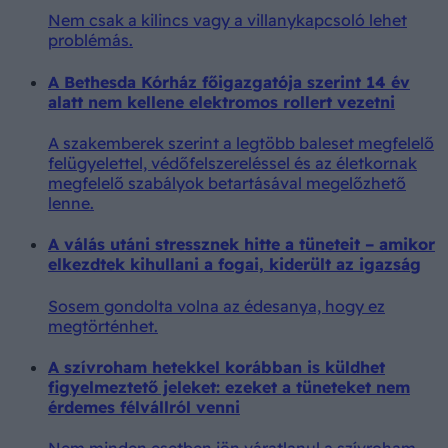
Nem csak a kilincs vagy a villanykapcsoló lehet
problémás.
A Bethesda Kórház főigazgatója szerint 14 év
alatt nem kellene elektromos rollert vezetni
A szakemberek szerint a legtöbb baleset megfelelő
felügyelettel, védőfelszereléssel és az életkornak
megfelelő szabályok betartásával megelőzhető
lenne.
A válás utáni stressznek hitte a tüneteit – amikor
elkezdtek kihullani a fogai, kiderült az igazság
Sosem gondolta volna az édesanya, hogy ez
megtörténhet.
A szívroham hetekkel korábban is küldhet
figyelmeztető jeleket: ezeket a tüneteket nem
érdemes félvállról venni