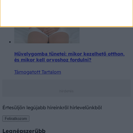
Hüvelygomba tünetei: mikor kezelhető otthon,
és mikor kell orvoshoz fordulni?
Támogatott Tartalom
Értesüljön legújabb híreinkről hírlevelünkből
Feliratkozom
Legnépszerűbb