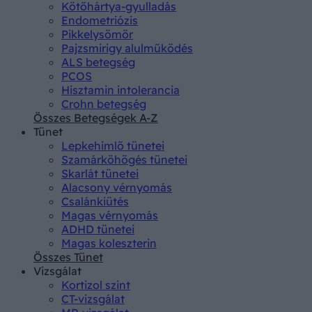
Kötőhártya-gyulladás
Endometriózis
Pikkelysömör
Pajzsmirigy alulműködés
ALS betegség
PCOS
Hisztamin intolerancia
Crohn betegség
Összes Betegségek A-Z
Tünet
Lepkehimlő tünetei
Szamárköhögés tünetei
Skarlát tünetei
Alacsony vérnyomás
Csalánkiütés
Magas vérnyomás
ADHD tünetei
Magas koleszterin
Összes Tünet
Vizsgálat
Kortizol szint
CT-vizsgálat