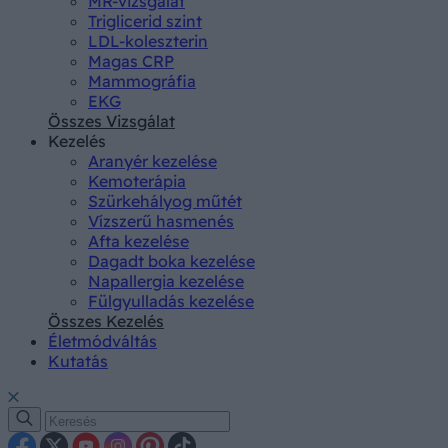
MR-vizsgálat
Triglicerid szint
LDL-koleszterin
Magas CRP
Mammográfia
EKG
Összes Vizsgálat
Kezelés
Aranyér kezelése
Kemoterápia
Szürkehályog műtét
Vízszerű hasmenés
Afta kezelése
Dagadt boka kezelése
Napallergia kezelése
Fülgyulladás kezelése
Összes Kezelés
Életmódváltás
Kutatás