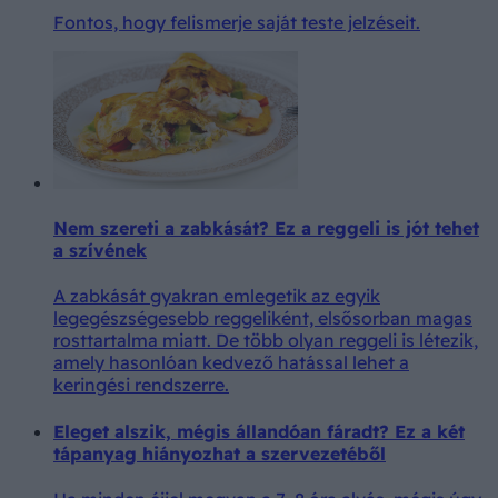
Fontos, hogy felismerje saját teste jelzéseit.
Nem szereti a zabkását? Ez a reggeli is jót tehet
a szívének
A zabkását gyakran emlegetik az egyik
legegészségesebb reggeliként, elsősorban magas
rosttartalma miatt. De több olyan reggeli is létezik,
amely hasonlóan kedvező hatással lehet a
keringési rendszerre.
Eleget alszik, mégis állandóan fáradt? Ez a két
tápanyag hiányozhat a szervezetéből