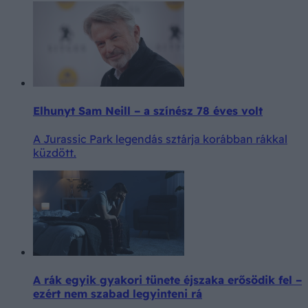
Elhunyt Sam Neill – a színész 78 éves volt
A Jurassic Park legendás sztárja korábban rákkal
küzdött.
A rák egyik gyakori tünete éjszaka erősödik fel –
ezért nem szabad legyinteni rá