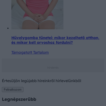
Hüvelygomba tünetei: mikor kezelhető otthon,
és mikor kell orvoshoz fordulni?
Támogatott Tartalom
Értesüljön legújabb híreinkről hírlevelünkből
Feliratkozom
Legnépszerűbb