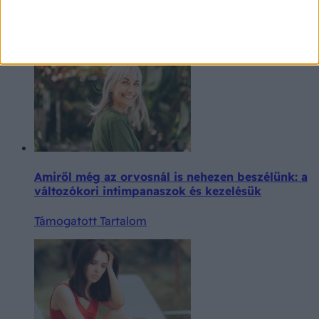
Extra ajánló
Amiről még az orvosnál is nehezen beszélünk: a
változókori intimpanaszok és kezelésük
Támogatott Tartalom