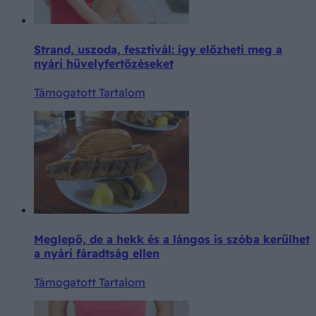
Strand, uszoda, fesztivál: így előzheti meg a
nyári hüvelyfertőzéseket
Támogatott Tartalom
Meglepő, de a hekk és a lángos is szóba kerülhet
a nyári fáradtság ellen
Támogatott Tartalom