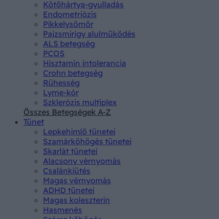
Kötőhártya-gyulladás
Endometriózis
Pikkelysömör
Pajzsmirigy alulműködés
ALS betegség
PCOS
Hisztamin intolerancia
Crohn betegség
Rühesség
Lyme-kór
Szklerózis multiplex
Összes Betegségek A-Z
Tünet
Lepkehimlő tünetei
Szamárköhögés tünetei
Skarlát tünetei
Alacsony vérnyomás
Csalánkiütés
Magas vérnyomás
ADHD tünetei
Magas koleszterin
Hasmenés