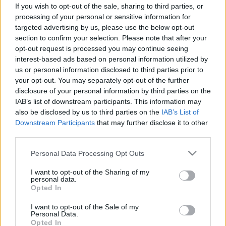
If you wish to opt-out of the sale, sharing to third parties, or
#allergia
#influenza
#cukorbetegség
processing of your personal or sensitive information for
#orvosmeteorológia
#vérnyomás
#stroke
#rákbetegség
targeted advertising by us, please use the below opt-out
#pajzsmirigy
#reflux
#ekcéma
#herpesz
section to confirm your selection. Please note that after your
Regisztráció
opt-out request is processed you may continue seeing
interest-based ads based on personal information utilized by
7 mondat, amely erősíti a
us or personal information disclosed to third parties prior to
Baba-
Prevenció
gyermekek önbizalmát, ha
mama
your opt-out. You may separately opt-out of the further
felnőttől hallják
disclosure of your personal information by third parties on the
IAB’s list of downstream participants. This information may
7 mondat, amely erősíti a
also be disclosed by us to third parties on the
IAB’s List of
gyermekek önbizalmát, ha
Downstream Participants
that may further disclose it to other
felnőttől hallják
third parties.
Please note that this website/app uses one or more Google
Personal Data Processing Opt Outs
services and may gather and store information including but
not limited to your visit or usage behaviour. You may click to
I want to opt-out of the Sharing of my
personal data.
grant or deny consent to Google and its third-party tags to
Opted In
use your data for below specified purposes in below Google
consent section.
I want to opt-out of the Sale of my
Personal Data.
Opted In