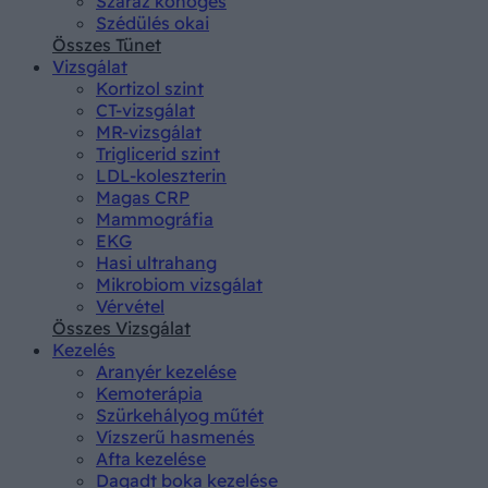
Száraz köhögés
Szédülés okai
Összes Tünet
Vizsgálat
Kortizol szint
CT-vizsgálat
MR-vizsgálat
Triglicerid szint
LDL-koleszterin
Magas CRP
Mammográfia
EKG
Hasi ultrahang
Mikrobiom vizsgálat
Vérvétel
Összes Vizsgálat
Kezelés
Aranyér kezelése
Kemoterápia
Szürkehályog műtét
Vízszerű hasmenés
Afta kezelése
Dagadt boka kezelése