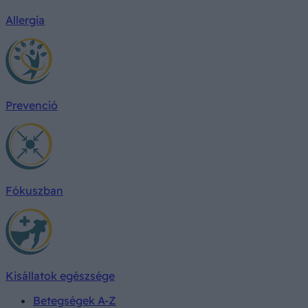
Allergia
Prevenció
Fókuszban
Kisállatok egészsége
Betegségek A-Z