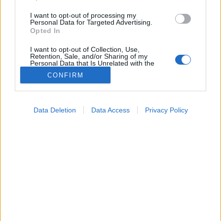
I want to opt-out of processing my
Personal Data for Targeted Advertising.
Opted In
I want to opt-out of Collection, Use,
Retention, Sale, and/or Sharing of my
Personal Data that Is Unrelated with the
Purposes for which it was collected.
CONFIRM
Opted Out
Google consents
Data Deletion
Data Access
Privacy Policy
I want to allow Google to enable storage
related to advertising like cookies on web or
device identifiers in apps.
I want to allow my user data to be sent to
Google for online advertising purposes.
I want to allow Google to send me
personalized advertising.
I want to allow Google to enable storage