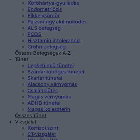
Kötőhártya-gyulladás
Endometriózis
Pikkelysömör
Pajzsmirigy alulműködés
ALS betegség
PCOS
Hisztamin intolerancia
Crohn betegség
Összes Betegségek A-Z
Tünet
Lepkehimlő tünetei
Szamárköhögés tünetei
Skarlát tünetei
Alacsony vérnyomás
Csalánkiütés
Magas vérnyomás
ADHD tünetei
Magas koleszterin
Összes Tünet
Vizsgálat
Kortizol szint
CT-vizsgálat