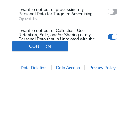
I want to opt-out of processing my
Personal Data for Targeted Advertising.
Opted In
I want to opt-out of Collection, Use,
Retention, Sale, and/or Sharing of my
Personal Data that Is Unrelated with the
Purposes for which it was collected.
CONFIRM
Opted Out
Google consents
Data Deletion
Data Access
Privacy Policy
Orvostudományi kutatások
I want to allow Google to enable storage
2026. május 16. 08:04
related to advertising like cookies on web or
Megosztás
Küldés
Küldés Messengeren
device identifiers in apps.
I want to allow my user data to be sent to
PTA
Google for online advertising purposes.
szerző
I want to allow Google to send me
personalized advertising.
Megdőlt a legnépszerűbb tudományos tévhit: ez az
I want to allow Google to enable storage