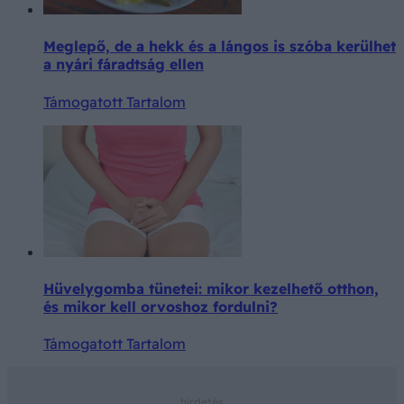
Meglepő, de a hekk és a lángos is szóba kerülhet
a nyári fáradtság ellen
Támogatott Tartalom
Hüvelygomba tünetei: mikor kezelhető otthon,
és mikor kell orvoshoz fordulni?
Támogatott Tartalom