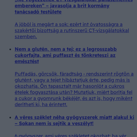
embereken” – javasolja a brit kormány
tanácsadó testülete
A jóból is megárt a sok: ezért int óvatosságra a
szakértői bizottság a rutinszerű CT-vizsgálatokkal
szemben.
Nem a glutén, nem a tej: ez a legrosszabb
cukorfajta, ami puffaszt és tönkreteszi az
emésztést
Puffadás, görcsök, fáradtság - rendszerint rögtön a
glutént, vagy a tejet hibáztatjuk érte, pedig más is
okozhatja. Ön tapasztalt már hasonlót a cukros
ételek fogyasztása után? Mutatjuk, miért borítja fel
a cukor a gyomrunk békéjét, és azt is, hogy miként
derítheti ki, ha érintett.
A véres széklet néha gyógyszerek miatt alakul ki
– Sokan nem is sejtik a veszélyt!
6 gyógyszer, ami véres székletet okozhat: ha vér