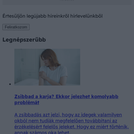
Értesüljön legújabb híreinkről hírlevelünkből
Feliratkozom
Legnépszerűbb
Zsibbad a karja? Ekkor jelezhet komolyabb
problémát
A zsibbadás azt jelzi, hogy az idegek valamilyen
okból nem tudják megfelelően továbbítani az
érzékelésért felelős jeleket. Hogy ez miért történik,
annak számos oka lehet.