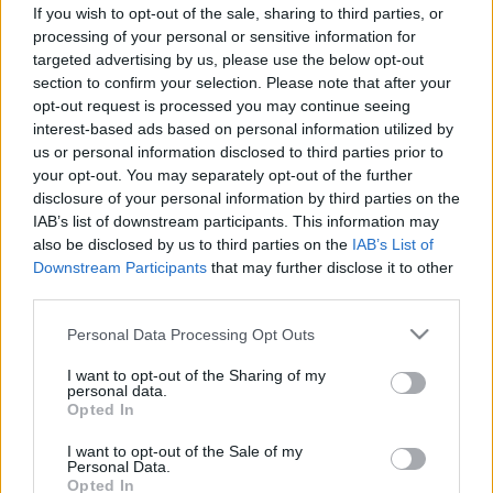
Kiderült, hány nem emberi sejt
If you wish to opt-out of the sale, sharing to third parties, or
lakozik a testünkben - emberibbek
processing of your personal or sensitive information for
targeted advertising by us, please use the below opt-out
vagyunk, mint hittük!
section to confirm your selection. Please note that after your
opt-out request is processed you may continue seeing
interest-based ads based on personal information utilized by
us or personal information disclosed to third parties prior to
your opt-out. You may separately opt-out of the further
disclosure of your personal information by third parties on the
IAB’s list of downstream participants. This information may
also be disclosed by us to third parties on the
IAB’s List of
Downstream Participants
that may further disclose it to other
third parties.
Please note that this website/app uses one or more Google
Personal Data Processing Opt Outs
services and may gather and store information including but
not limited to your visit or usage behaviour. You may click to
I want to opt-out of the Sharing of my
personal data.
grant or deny consent to Google and its third-party tags to
Opted In
use your data for below specified purposes in below Google
consent section.
I want to opt-out of the Sale of my
Personal Data.
Opted In