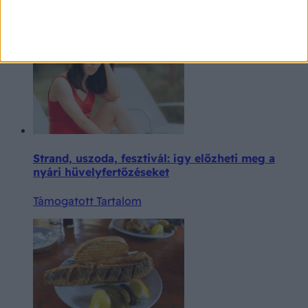
Támogatott Tartalom
Strand, uszoda, fesztivál: így előzheti meg a
nyári hüvelyfertőzéseket
Támogatott Tartalom