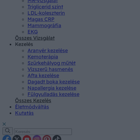
MR-vizsgálat
Triglicerid szint
LDL-koleszterin
Magas CRP
Mammográfia
EKG
Összes Vizsgálat
Kezelés
Aranyér kezelése
Kemoterápia
Szürkehályog műtét
Vízszerű hasmenés
Afta kezelése
Dagadt boka kezelése
Napallergia kezelése
Fülgyulladás kezelése
Összes Kezelés
Életmódváltás
Kutatás