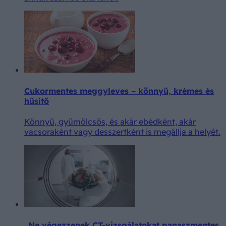
Cukormentes meggyleves – könnyű, krémes és
hűsítő
Könnyű, gyümölcsös, és akár ebédként, akár
vacsoraként vagy desszertként is megállja a helyét.
„Ne végezzenek CT-vizsgálatokat panaszmentes