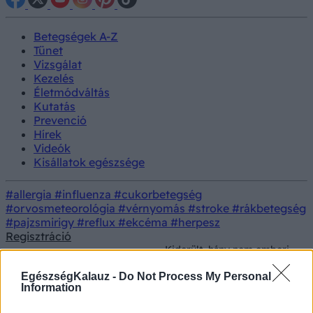
Betegségek A-Z
Tünet
Vizsgálat
Kezelés
Életmódváltás
Kutatás
Prevenció
Hírek
Videók
Kisállatok egészsége
#allergia
#influenza
#cukorbetegség
#orvosmeteorológia
#vérnyomás
#stroke
#rákbetegség
#pajzsmirigy
#reflux
#ekcéma
#herpesz
Regisztráció
Kiderült, hány nem emberi
Orvostudományi
sejt lakozik a testünkben -
Kutatás
kutatások
emberibbek vagyunk, mint
EgészségKalauz -
Do Not Process My Personal
hittük!
Information