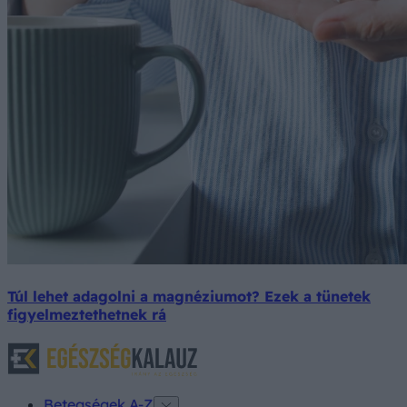
Túl lehet adagolni a magnéziumot? Ezek a tünetek
figyelmeztethetnek rá
Betegségek A-Z