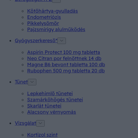
Kötőhártya-gyulladás
Endometriózis
Pikkelysömör
Pajzsmirigy alulműködés
Gyógyszerkereső*
Aspirin Protect 100 mg tabletta
Neo Citran por felnőttnek 14 db
Magne B6 bevont tabletta 100 db
Rubophen 500 mg tabletta 20 db
Tünet
Lepkehimlő tünetei
Szamárköhögés tünetei
Skarlát tünetei
Alacsony vérnyomás
Vizsgálat
Kortizol szint