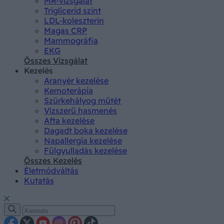
MR-vizsgálat
Triglicerid szint
LDL-koleszterin
Magas CRP
Mammográfia
EKG
Összes Vizsgálat
Kezelés
Aranyér kezelése
Kemoterápia
Szürkehályog műtét
Vízszerű hasmenés
Afta kezelése
Dagadt boka kezelése
Napallergia kezelése
Fülgyulladás kezelése
Összes Kezelés
Életmódváltás
Kutatás