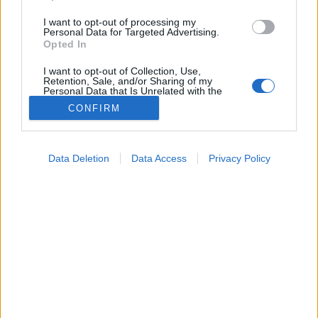
I want to opt-out of processing my
Personal Data for Targeted Advertising.
Opted In
I want to opt-out of Collection, Use,
Retention, Sale, and/or Sharing of my
Personal Data that Is Unrelated with the
Purposes for which it was collected.
CONFIRM
Opted Out
Betegségek
2022. június 03. 16:34
Google consents
Megosztás
Küldés
Küldés Messengeren
Data Deletion
Data Access
Privacy Policy
I want to allow Google to enable storage
related to advertising like cookies on web or
A patikákban több antihisztamin vény nélkül is
device identifiers in apps.
megvásárolható, ám bizonyos készítményekhez csak
I want to allow my user data to be sent to
receptre tudunk hozzájutni.
Google for online advertising purposes.
I want to allow Google to send me
personalized advertising.
I want to allow Google to enable storage