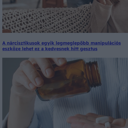
A nárcisztikusok egyik legmeglepőbb manipulációs
eszköze lehet ez a kedvesnek hitt gesztus