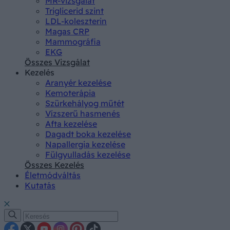
MR-vizsgálat
Triglicerid szint
LDL-koleszterin
Magas CRP
Mammográfia
EKG
Összes Vizsgálat
Kezelés
Aranyér kezelése
Kemoterápia
Szürkehályog műtét
Vízszerű hasmenés
Afta kezelése
Dagadt boka kezelése
Napallergia kezelése
Fülgyulladás kezelése
Összes Kezelés
Életmódváltás
Kutatás