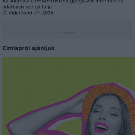
Az adatokat a PHARMINDEX gyógyszer-információs
adatbázis szolgáltatja
Ⓒ Vidal Next kft. 2026.
Címlapról ajánljuk