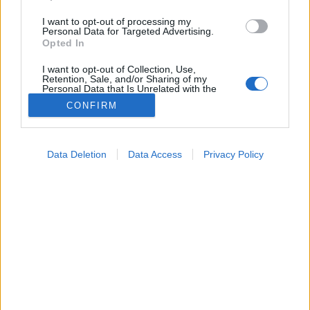
I want to opt-out of processing my
Personal Data for Targeted Advertising.
Opted In
I want to opt-out of Collection, Use,
Retention, Sale, and/or Sharing of my
Personal Data that Is Unrelated with the
Purposes for which it was collected.
CONFIRM
Opted Out
Google consents
Data Deletion
Data Access
Privacy Policy
I want to allow Google to enable storage
related to advertising like cookies on web or
device identifiers in apps.
I want to allow my user data to be sent to
Google for online advertising purposes.
Betegségek
2025. április 13. 23:04
I want to allow Google to send me
Megosztás
Küldés
Küldés Messengeren
personalized advertising.
I want to allow Google to enable storage