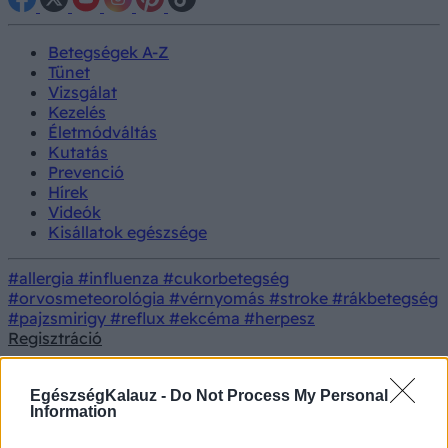
Betegségek A-Z
Tünet
Vizsgálat
Kezelés
Életmódváltás
Kutatás
Prevenció
Hírek
Videók
Kisállatok egészsége
#allergia
#influenza
#cukorbetegség
#orvosmeteorológia
#vérnyomás
#stroke
#rákbetegség
#pajzsmirigy
#reflux
#ekcéma
#herpesz
Regisztráció
18+
EgészségKalauz -
Do Not Process My Personal
Information
Felnőtt tartalom