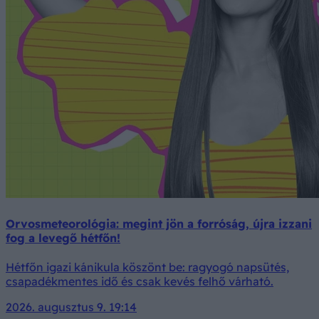
Orvosmeteorológia: megint jön a forróság, újra izzani
fog a levegő hétfőn!
Hétfőn igazi kánikula köszönt be: ragyogó napsütés,
csapadékmentes idő és csak kevés felhő várható.
2026. augusztus 9. 19:14