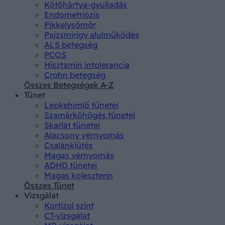
Kötőhártya-gyulladás
Endometriózis
Pikkelysömör
Pajzsmirigy alulműködés
ALS betegség
PCOS
Hisztamin intolerancia
Crohn betegség
Összes Betegségek A-Z
Tünet
Lepkehimlő tünetei
Szamárköhögés tünetei
Skarlát tünetei
Alacsony vérnyomás
Csalánkiütés
Magas vérnyomás
ADHD tünetei
Magas koleszterin
Összes Tünet
Vizsgálat
Kortizol szint
CT-vizsgálat