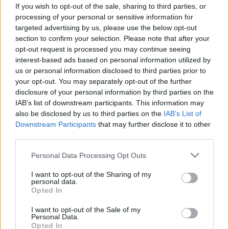
If you wish to opt-out of the sale, sharing to third parties, or
Elmúlt már 18 éves?
Ezen az oldalon felnőtt tartalom
processing of your personal or sensitive information for
található!
targeted advertising by us, please use the below opt-out
Igen
Nem
section to confirm your selection. Please note that after your
Alkohol és alvás: így hat az italozgatás az
opt-out request is processed you may continue seeing
Betegségek
alvási ciklusra
interest-based ads based on personal information utilized by
us or personal information disclosed to third parties prior to
Alkohol és alvás: így hat az
your opt-out. You may separately opt-out of the further
disclosure of your personal information by third parties on the
italozgatás az alvási ciklusra
IAB’s list of downstream participants. This information may
also be disclosed by us to third parties on the
IAB’s List of
Downstream Participants
that may further disclose it to other
third parties.
Please note that this website/app uses one or more Google
Personal Data Processing Opt Outs
services and may gather and store information including but
not limited to your visit or usage behaviour. You may click to
I want to opt-out of the Sharing of my
personal data.
grant or deny consent to Google and its third-party tags to
Opted In
use your data for below specified purposes in below Google
consent section.
I want to opt-out of the Sale of my
Personal Data.
Opted In