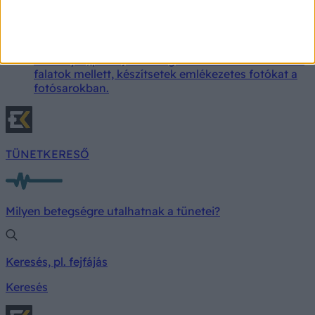
kellenek - töltsön el tartalmas időt négylábú
kedvencével! A Mancspartyn egész nap izgalmas
programok várják a gazdikat és kedvenceiket.
Nevezzetek a kutya szépség- és ügyességi
versenyre, pihenjetek meg a Mancsbárban a finom
falatok mellett, készítsetek emlékezetes fotókat a
fotósarokban.
TÜNETKERESŐ
Milyen betegségre utalhatnak a tünetei?
Keresés, pl. fejfájás
Keresés