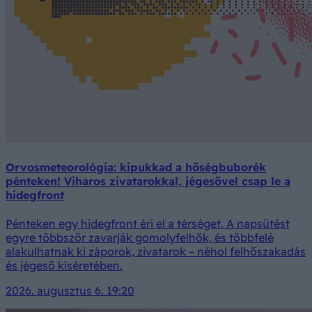
Orvosmeteorológia: kipukkad a hőségbuborék
pénteken! Viharos zivatarokkal, jégesővel csap le a
hidegfront
Pénteken egy hidegfront éri el a térséget. A napsütést
egyre többször zavarják gomolyfelhők, és többfelé
alakulhatnak ki záporok, zivatarok – néhol felhőszakadás
és jégeső kíséretében.
2026. augusztus 6. 19:20