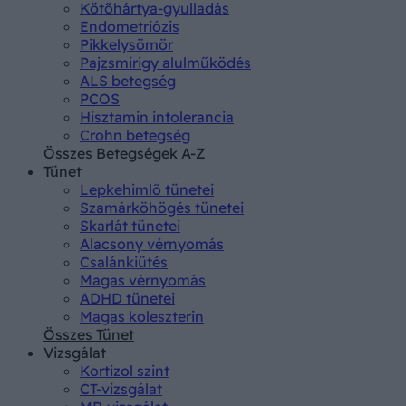
Kötőhártya-gyulladás
Endometriózis
Pikkelysömör
Pajzsmirigy alulműködés
ALS betegség
PCOS
Hisztamin intolerancia
Crohn betegség
Összes Betegségek A-Z
Tünet
Lepkehimlő tünetei
Szamárköhögés tünetei
Skarlát tünetei
Alacsony vérnyomás
Csalánkiütés
Magas vérnyomás
ADHD tünetei
Magas koleszterin
Összes Tünet
Vizsgálat
Kortizol szint
CT-vizsgálat