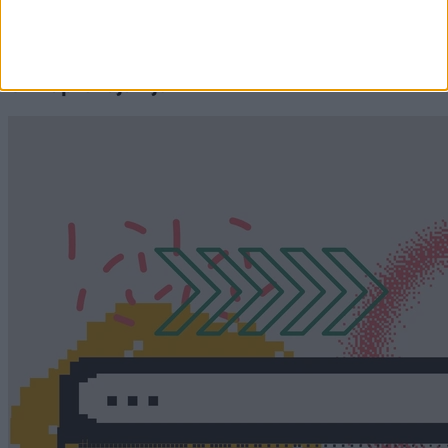
Címlapról ajánljuk