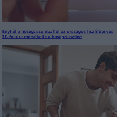
Enyhül a hőség: szombattól az országos tisztifőorvos
II. fokúra mérsékelte a hőségriasztást