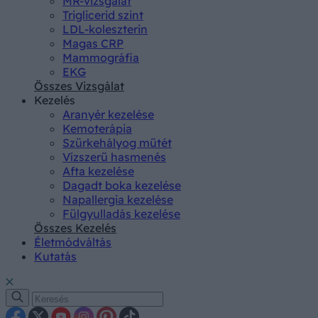
MR-vizsgálat
Triglicerid szint
LDL-koleszterin
Magas CRP
Mammográfia
EKG
Összes Vizsgálat
Kezelés
Aranyér kezelése
Kemoterápia
Szürkehályog műtét
Vízszerű hasmenés
Afta kezelése
Dagadt boka kezelése
Napallergia kezelése
Fülgyulladás kezelése
Összes Kezelés
Életmódváltás
Kutatás