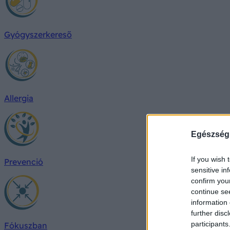
Gyógyszerkereső
Allergia
Egészség
If you wish 
Prevenció
sensitive in
confirm you
continue se
information 
further disc
participants
Fókuszban