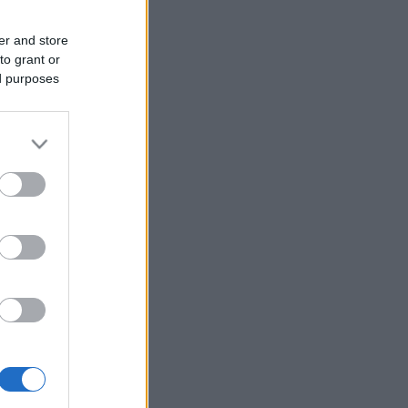
er and store
to grant or
ed purposes