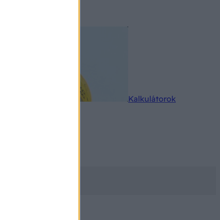
rkereső
Kalkulátorok