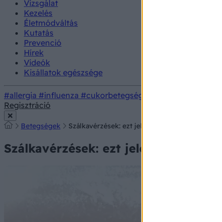
Vizsgálat
Kezelés
Életmódváltás
Kutatás
Prevenció
Hírek
Videók
Kisállatok egészsége
#allergia
#influenza
#cukorbetegség
#orvosmeteorológi
Regisztráció
Betegségek
Szálkavérzések: ezt jelenti, ha fekete vonala
Szálkavérzések: ezt jelenti, ha fek