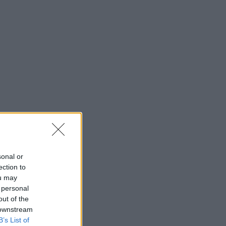
sonal or
ection to
ou may
 personal
out of the
 downstream
B’s List of