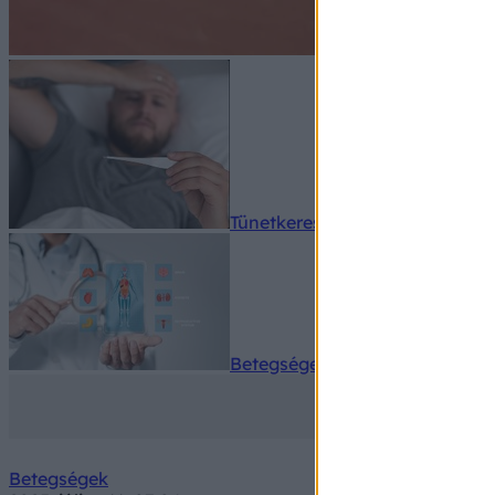
Tünetkereső
Betegségek A-Z
Betegségek