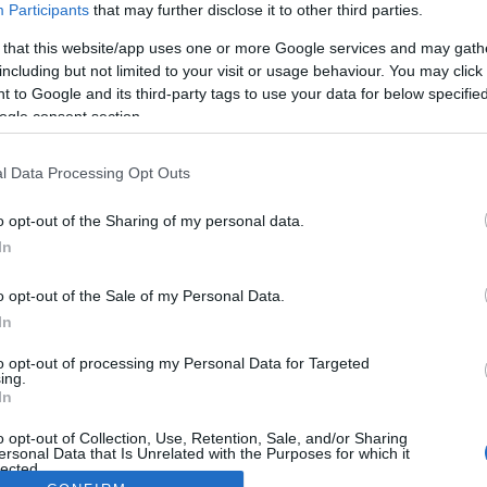
Participants
that may further disclose it to other third parties.
 that this website/app uses one or more Google services and may gath
including but not limited to your visit or usage behaviour. You may click 
 to Google and its third-party tags to use your data for below specifi
ogle consent section.
l Data Processing Opt Outs
o opt-out of the Sharing of my personal data.
In
o opt-out of the Sale of my Personal Data.
In
to opt-out of processing my Personal Data for Targeted
ing.
In
o opt-out of Collection, Use, Retention, Sale, and/or Sharing
ersonal Data that Is Unrelated with the Purposes for which it
lected.