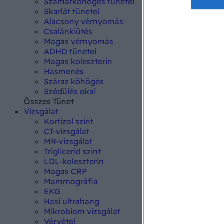
Opted 
Szamárköhögés tünetei
Skarlát tünetei
Alacsony vérnyomás
Google 
Csalánkiütés
Magas vérnyomás
I want t
ADHD tünetei
web or d
Magas koleszterin
Hasmenés
I want t
Száraz köhögés
purpose
Szédülés okai
Összes Tünet
I want 
Vizsgálat
Kortizol szint
I want t
CT-vizsgálat
web or d
MR-vizsgálat
Triglicerid szint
LDL-koleszterin
I want t
Magas CRP
or app.
Mammográfia
EKG
I want t
Hasi ultrahang
Mikrobiom vizsgálat
I want t
Vérvétel