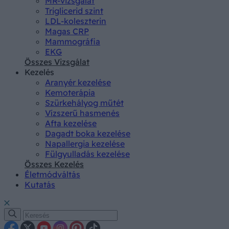
MR-vizsgálat
Triglicerid szint
LDL-koleszterin
Magas CRP
Mammográfia
EKG
Összes Vizsgálat
Kezelés
Aranyér kezelése
Kemoterápia
Szürkehályog műtét
Vízszerű hasmenés
Afta kezelése
Dagadt boka kezelése
Napallergia kezelése
Fülgyulladás kezelése
Összes Kezelés
Életmódváltás
Kutatás