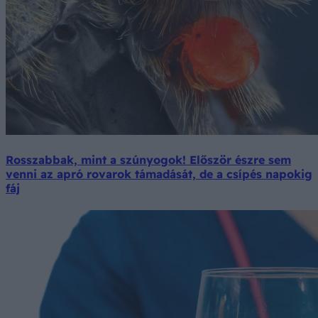
Rosszabbak, mint a szúnyogok! Először észre sem
venni az apró rovarok támadását, de a csípés napokig
fáj