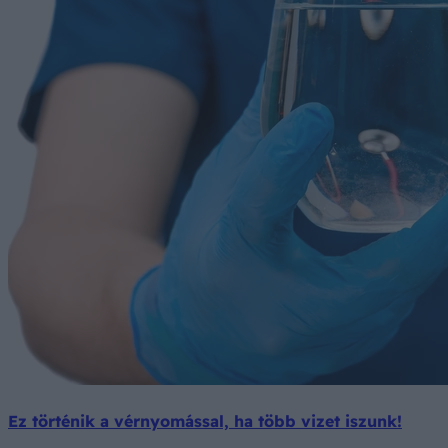
Ez történik a vérnyomással, ha több vizet iszunk!