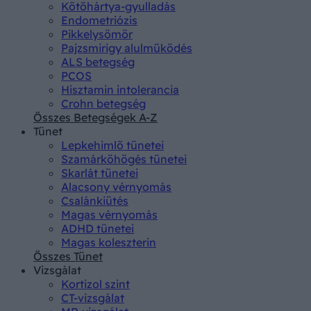
Kötőhártya-gyulladás
Endometriózis
Pikkelysömör
Pajzsmirigy alulműködés
ALS betegség
PCOS
Hisztamin intolerancia
Crohn betegség
Összes Betegségek A-Z
Tünet
Lepkehimlő tünetei
Szamárköhögés tünetei
Skarlát tünetei
Alacsony vérnyomás
Csalánkiütés
Magas vérnyomás
ADHD tünetei
Magas koleszterin
Összes Tünet
Vizsgálat
Kortizol szint
CT-vizsgálat