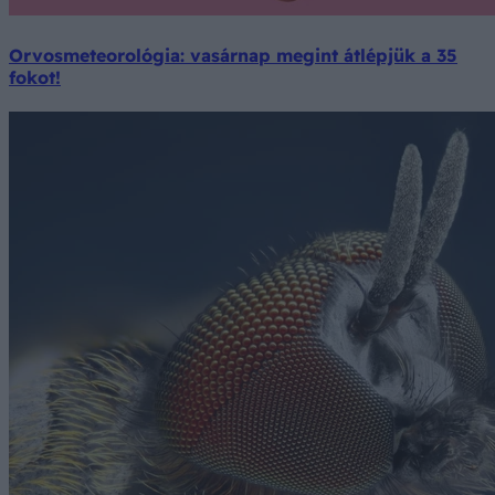
Orvosmeteorológia: vasárnap megint átlépjük a 35
fokot!