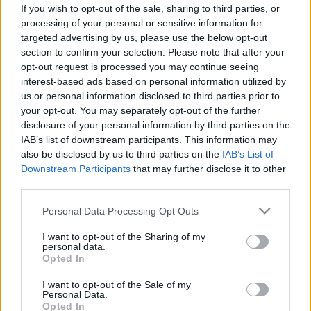
If you wish to opt-out of the sale, sharing to third parties, or
processing of your personal or sensitive information for
targeted advertising by us, please use the below opt-out
section to confirm your selection. Please note that after your
opt-out request is processed you may continue seeing
Betegségek
interest-based ads based on personal information utilized by
2014. június 05. 15:45
us or personal information disclosed to third parties prior to
Módosítva: 2015. november 04. 13:49
your opt-out. You may separately opt-out of the further
Megosztás
Küldés
Küldés Messengeren
disclosure of your personal information by third parties on the
IAB’s list of downstream participants. This information may
also be disclosed by us to third parties on the
IAB’s List of
Egészségkalauz
Downstream Participants
that may further disclose it to other
Egészségkalauz
third parties.
Please note that this website/app uses one or more Google
Personal Data Processing Opt Outs
services and may gather and store information including but
Bizonyos ételek fogyasztását követően, allergiás
not limited to your visit or usage behaviour. You may click to
I want to opt-out of the Sharing of my
personal data.
panaszok jelentkezhetnek. A bőrtünetek közül is
grant or deny consent to Google and its third-party tags to
Opted In
use your data for below specified purposes in below Google
kimagasló, a lakosság közel 20 %-át érintő probléma
consent section.
I want to opt-out of the Sale of my
a csalánkiütés – más néven urticaria – mely a bőr
Personal Data.
felsőbb rétegeinek duzzanatával járó tünetegyüttes.
Opted In