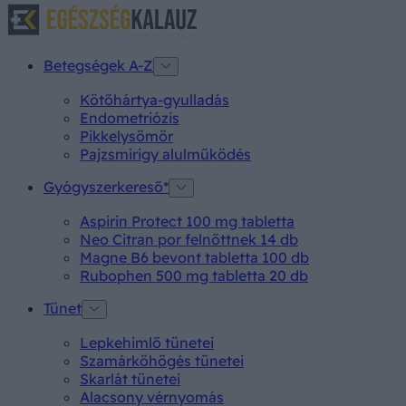
Betegségek A-Z
Kötőhártya-gyulladás
Endometriózis
Pikkelysömör
Pajzsmirigy alulműködés
Gyógyszerkereső*
Aspirin Protect 100 mg tabletta
Neo Citran por felnőttnek 14 db
Magne B6 bevont tabletta 100 db
Rubophen 500 mg tabletta 20 db
Tünet
Lepkehimlő tünetei
Szamárköhögés tünetei
Skarlát tünetei
Alacsony vérnyomás