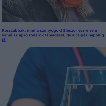
Rosszabbak, mint a szúnyogok! Először észre sem
venni az apró rovarok támadását, de a csípés napokig
fáj