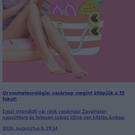
Orvosmeteorológia: vasárnap megint átlépjük a 35
fokot!
Igazi strandidő vár ránk vasárnap! Zavartalan
napsütésre és teljesen száraz időre van kilátás.&nbsp;
2026. augusztus 8. 19:14