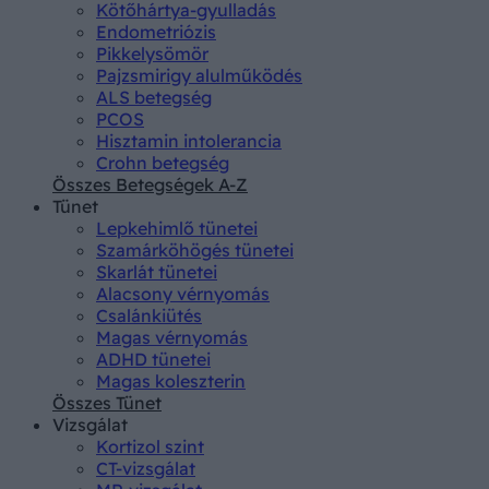
Kötőhártya-gyulladás
Endometriózis
Pikkelysömör
Pajzsmirigy alulműködés
ALS betegség
PCOS
Hisztamin intolerancia
Crohn betegség
Összes Betegségek A-Z
Tünet
Lepkehimlő tünetei
Szamárköhögés tünetei
Skarlát tünetei
Alacsony vérnyomás
Csalánkiütés
Magas vérnyomás
ADHD tünetei
Magas koleszterin
Összes Tünet
Vizsgálat
Kortizol szint
CT-vizsgálat