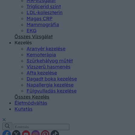
MR-vizsgálat
Triglicerid szint
LDL-koleszterin
Magas CRP
Mammográfia
EKG
Összes Vizsgálat
Kezelés
Aranyér kezelése
Kemoterápia
Szürkehályog műtét
Vízszerű hasmenés
Afta kezelése
Dagadt boka kezelése
Napallergia kezelése
Fülgyulladás kezelése
Összes Kezelés
Életmódváltás
Kutatás