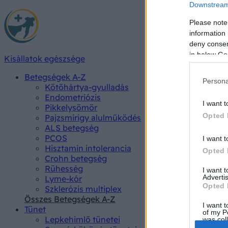
Downstream 
Please note
information 
deny consent
in below Go
Kisállatok egészsége
Betegségek A-Z
Persona
Kötőhártya-gyulladás
Endometriózis
I want t
Pikkelysömör
Opted 
Pajzsmirigy alulműködés
ALS betegség
PCOS
I want t
Hisztamin intolerancia
Opted 
Crohn betegség
Rühesség
I want 
Advertis
Lyme-kór
Opted 
Szklerózis multiplex
Összes Betegségek A-Z
I want t
Tünet
of my P
Lepkehimlő tünetei
was col