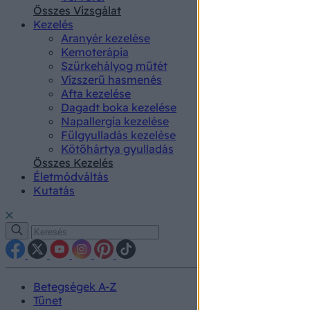
authenti
Összes Vizsgálat
Kezelés
Aranyér kezelése
Kemoterápia
Szürkehályog műtét
Vízszerű hasmenés
Afta kezelése
Dagadt boka kezelése
Napallergia kezelése
Fülgyulladás kezelése
Kötőhártya gyulladás
Összes Kezelés
Életmódváltás
Kutatás
Betegségek A-Z
Tünet