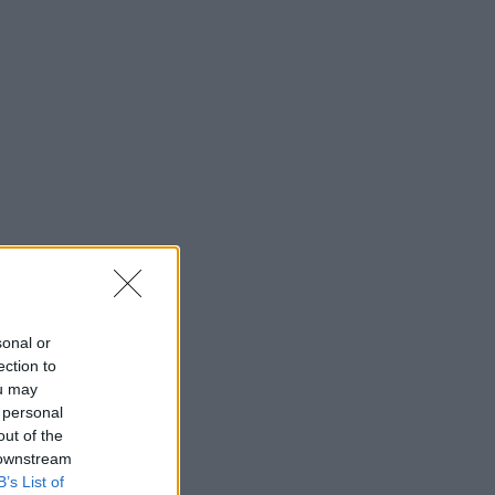
sonal or
ection to
ou may
 personal
out of the
 downstream
B’s List of