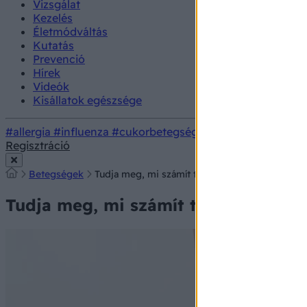
Vizsgálat
Kezelés
Életmódváltás
Kutatás
Prevenció
Hírek
Videók
Kisállatok egészsége
#allergia
#influenza
#cukorbetegség
#orvosmeteorológi
Regisztráció
Betegségek
Tudja meg, mi számít túl gyakori vizelésnek és
Tudja meg, mi számít túl gyakori vi