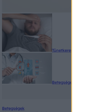
Tünetkereső
Betegségek A-Z
Betegségek