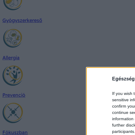
Gyógyszerkereső
Allergia
Egészség
If you wish 
Prevenció
sensitive in
confirm you
continue se
information 
further disc
participants
Fókuszban