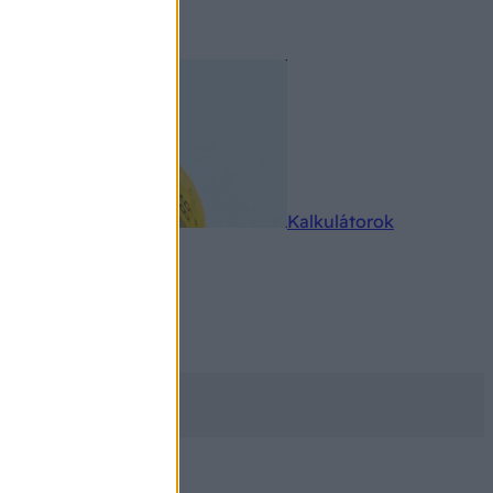
rkereső
Kalkulátorok