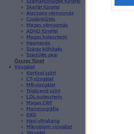
Opted 
Szamárköhögés tünetei
Skarlát tünetei
Alacsony vérnyomás
Google 
Csalánkiütés
Magas vérnyomás
I want t
ADHD tünetei
web or d
Magas koleszterin
Hasmenés
I want t
Száraz köhögés
purpose
Szédülés okai
Összes Tünet
I want 
Vizsgálat
Kortizol szint
I want t
CT-vizsgálat
web or d
MR-vizsgálat
Triglicerid szint
LDL-koleszterin
I want t
Magas CRP
or app.
Mammográfia
EKG
I want t
Hasi ultrahang
Mikrobiom vizsgálat
I want t
Vérvétel