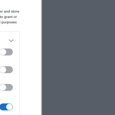
er and store
to grant or
ed purposes