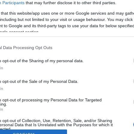
Participants
that may further disclose it to other third parties.
 that this website/app uses one or more Google services and may gath
including but not limited to your visit or usage behaviour. You may click 
 to Google and its third-party tags to use your data for below specifi
ogle consent section.
l Data Processing Opt Outs
o opt-out of the Sharing of my personal data.
In
o opt-out of the Sale of my Personal Data.
In
to opt-out of processing my Personal Data for Targeted
ing.
In
o opt-out of Collection, Use, Retention, Sale, and/or Sharing
ersonal Data that Is Unrelated with the Purposes for which it
lected.