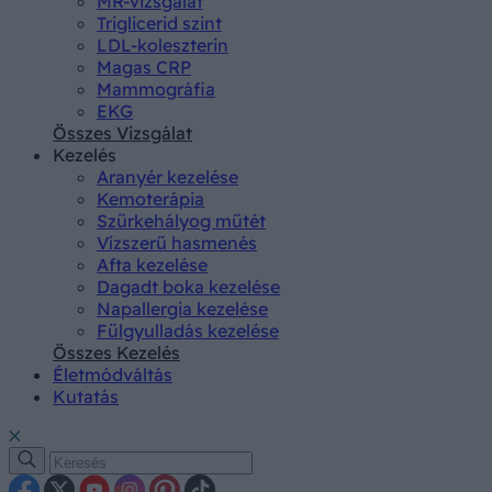
MR-vizsgálat
Triglicerid szint
LDL-koleszterin
Magas CRP
Mammográfia
EKG
Összes Vizsgálat
Kezelés
Aranyér kezelése
Kemoterápia
Szürkehályog műtét
Vízszerű hasmenés
Afta kezelése
Dagadt boka kezelése
Napallergia kezelése
Fülgyulladás kezelése
Összes Kezelés
Életmódváltás
Kutatás