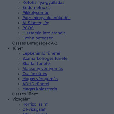
Kötőhártya-gyulladás
Endometriózis
Pikkelysömör
Pajzsmirigy alulműködés
ALS betegség
PCOS
Hisztamin intolerancia
Crohn betegség
Összes Betegségek A-Z
Tünet
Lepkehimlő tünetei
Szamárköhögés tünetei
Skarlát tünetei
Alacsony vérnyomás
Csalánkiütés
Magas vérnyomás
ADHD tünetei
Magas koleszterin
Összes Tünet
Vizsgálat
Kortizol szint
CT-vizsgálat