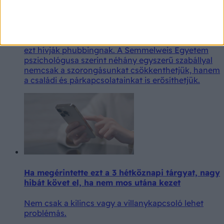
pszichológus
Már neve is van annak, amikor a telefon miatt
figyelmen kívül hagyjuk a mellettünk ülő embert:
ezt hívják phubbingnak. A Semmelweis Egyetem
pszichológusa szerint néhány egyszerű szabállyal
nemcsak a szorongásunkat csökkenthetjük, hanem
a családi és párkapcsolatainkat is erősíthetjük.
Ha megérintette ezt a 3 hétköznapi tárgyat, nagy
hibát követ el, ha nem mos utána kezet
Nem csak a kilincs vagy a villanykapcsoló lehet
problémás.