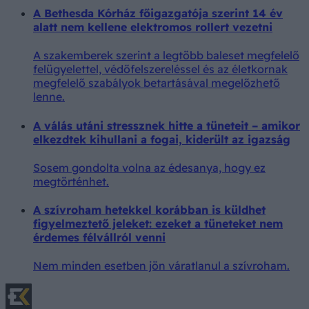
A Bethesda Kórház főigazgatója szerint 14 év
alatt nem kellene elektromos rollert vezetni
A szakemberek szerint a legtöbb baleset megfelelő
felügyelettel, védőfelszereléssel és az életkornak
megfelelő szabályok betartásával megelőzhető
lenne.
A válás utáni stressznek hitte a tüneteit – amikor
elkezdtek kihullani a fogai, kiderült az igazság
Sosem gondolta volna az édesanya, hogy ez
megtörténhet.
A szívroham hetekkel korábban is küldhet
figyelmeztető jeleket: ezeket a tüneteket nem
érdemes félvállról venni
Nem minden esetben jön váratlanul a szívroham.