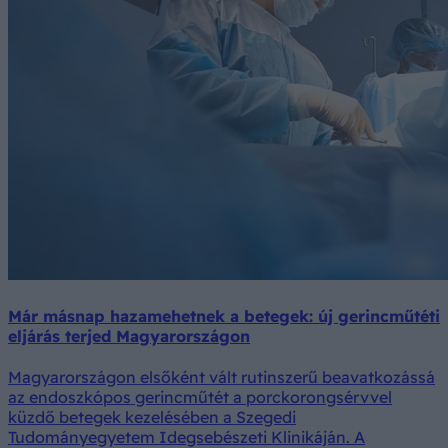
Már másnap hazamehetnek a betegek: új gerincműtéti
eljárás terjed Magyarországon
Magyarországon elsőként vált rutinszerű beavatkozássá
az endoszkópos gerincműtét a porckorongsérvvel
küzdő betegek kezelésében a Szegedi
Tudományegyetem Idegsebészeti Klinikáján. A