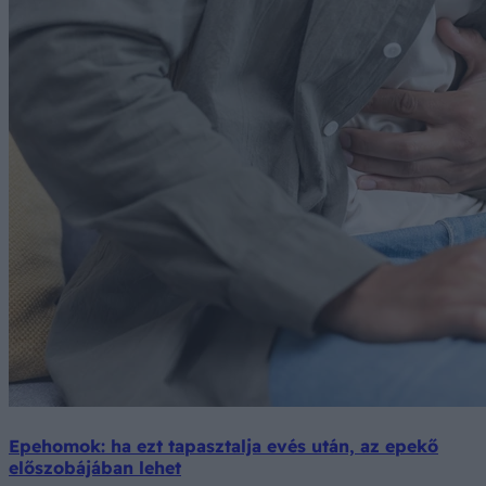
Epehomok: ha ezt tapasztalja evés után, az epekő
előszobájában lehet