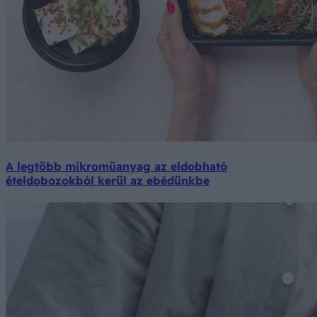
A legtöbb mikroműanyag az eldobható
ételdobozokból kerül az ebédünkbe