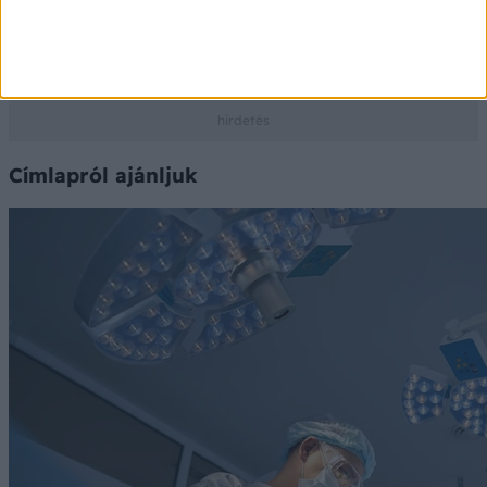
Az adatokat a PHARMINDEX gyógyszer-információs
adatbázis szolgáltatja
Ⓒ Vidal Next kft. 2026.
Címlapról ajánljuk