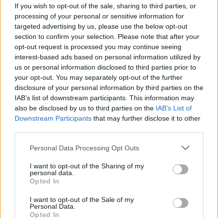
If you wish to opt-out of the sale, sharing to third parties, or
processing of your personal or sensitive information for
targeted advertising by us, please use the below opt-out
section to confirm your selection. Please note that after your
Betegségek
opt-out request is processed you may continue seeing
2010. október 10. 19:11
interest-based ads based on personal information utilized by
Módosítva: 2015. november 04. 13:49
us or personal information disclosed to third parties prior to
Megosztás
Küldés
Küldés Messengeren
your opt-out. You may separately opt-out of the further
disclosure of your personal information by third parties on the
IAB’s list of downstream participants. This information may
Egészségkalauz
also be disclosed by us to third parties on the
IAB’s List of
Egészségkalauz
Downstream Participants
that may further disclose it to other
third parties.
Alapvető különbséget kell tenni a primer (elsődleges)
Please note that this website/app uses one or more Google
Personal Data Processing Opt Outs
services and may gather and store information including but
és a szekunder (másodlagos vagy áttétes,
not limited to your visit or usage behaviour. You may click to
I want to opt-out of the Sharing of my
metasztatikus) daganatok között. Primer tumor,
personal data.
grant or deny consent to Google and its third-party tags to
Opted In
amely elsőként alakult ki a szervezetben. Ezzel
use your data for below specified purposes in below Google
consent section.
szemben az áttétes daganatos góc az elsődleges
I want to opt-out of the Sale of my
Personal Data.
ráknak már következménye, de nem kizárt, hogy
Opted In