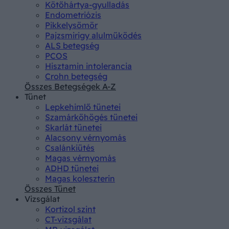
Kötőhártya-gyulladás
Endometriózis
Pikkelysömör
Pajzsmirigy alulműködés
ALS betegség
PCOS
Hisztamin intolerancia
Crohn betegség
Összes Betegségek A-Z
Tünet
Lepkehimlő tünetei
Szamárköhögés tünetei
Skarlát tünetei
Alacsony vérnyomás
Csalánkiütés
Magas vérnyomás
ADHD tünetei
Magas koleszterin
Összes Tünet
Vizsgálat
Kortizol szint
CT-vizsgálat