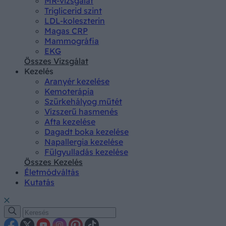
MR-vizsgálat
Triglicerid szint
LDL-koleszterin
Magas CRP
Mammográfia
EKG
Összes Vizsgálat
Kezelés
Aranyér kezelése
Kemoterápia
Szürkehályog műtét
Vízszerű hasmenés
Afta kezelése
Dagadt boka kezelése
Napallergia kezelése
Fülgyulladás kezelése
Összes Kezelés
Életmódváltás
Kutatás