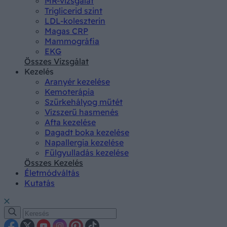
MR-vizsgálat
Triglicerid szint
LDL-koleszterin
Magas CRP
Mammográfia
EKG
Összes Vizsgálat
Kezelés
Aranyér kezelése
Kemoterápia
Szürkehályog műtét
Vízszerű hasmenés
Afta kezelése
Dagadt boka kezelése
Napallergia kezelése
Fülgyulladás kezelése
Összes Kezelés
Életmódváltás
Kutatás