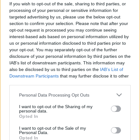
doktornő élete felfordult, miután
If you wish to opt-out of the sale, sharing to third parties, or
processing of your personal or sensitive information for
mellrákot diagnosztizáltak nála
targeted advertising by us, please use the below opt-out
section to confirm your selection. Please note that after your
opt-out request is processed you may continue seeing
interest-based ads based on personal information utilized by
us or personal information disclosed to third parties prior to
your opt-out. You may separately opt-out of the further
disclosure of your personal information by third parties on the
IAB’s list of downstream participants. This information may
also be disclosed by us to third parties on the
IAB’s List of
Downstream Participants
that may further disclose it to other
third parties.
Please note that this website/app uses one or more Google
Personal Data Processing Opt Outs
services and may gather and store information including but
not limited to your visit or usage behaviour. You may click to
I want to opt-out of the Sharing of my
personal data.
grant or deny consent to Google and its third-party tags to
Opted In
use your data for below specified purposes in below Google
consent section.
I want to opt-out of the Sale of my
Personal Data.
Opted In