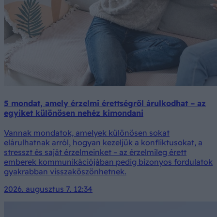
5 mondat, amely érzelmi érettségről árulkodhat – az
egyiket különösen nehéz kimondani
Vannak mondatok, amelyek különösen sokat
elárulhatnak arról, hogyan kezeljük a konfliktusokat, a
stresszt és saját érzelmeinket – az érzelmileg érett
emberek kommunikációjában pedig bizonyos fordulatok
gyakrabban visszaköszönhetnek.
2026. augusztus 7. 12:34