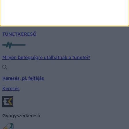
Nem minden esetben jön váratlanul a szívroham.
TÜNETKERESŐ
Milyen betegségre utalhatnak a tünetei?
Keresés, pl. fejfájás
Keresés
Gyógyszerkereső