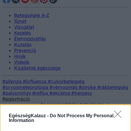
Betegségek A-Z
Tünet
Vizsgálat
Kezelés
Életmódváltás
Kutatás
Prevenció
Hírek
Videók
Kisállatok egészsége
#allergia
#influenza
#cukorbetegség
#orvosmeteorológia
#vérnyomás
#stroke
#rákbetegség
#pajzsmirigy
#reflux
#ekcéma
#herpesz
Regisztráció
Az orvosi székből a betegágyba - a
Betegségek
doktornő élete felfordult, miután
mellrákot diagnosztizáltak nála
EgészségKalauz -
Do Not Process My Personal
Information
Az orvosi székből a betegágyba - a