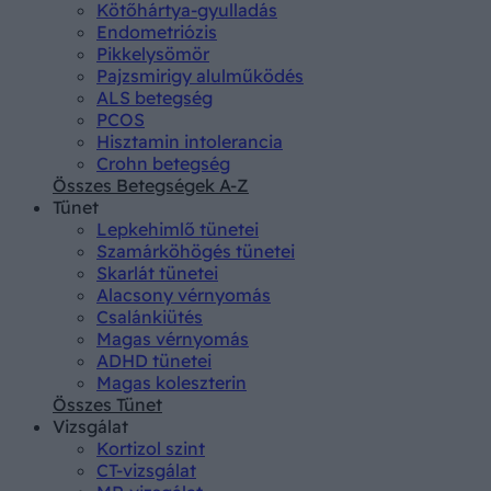
Kötőhártya-gyulladás
Endometriózis
Pikkelysömör
Pajzsmirigy alulműködés
ALS betegség
PCOS
Hisztamin intolerancia
Crohn betegség
Összes Betegségek A-Z
Tünet
Lepkehimlő tünetei
Szamárköhögés tünetei
Skarlát tünetei
Alacsony vérnyomás
Csalánkiütés
Magas vérnyomás
ADHD tünetei
Magas koleszterin
Összes Tünet
Vizsgálat
Kortizol szint
CT-vizsgálat