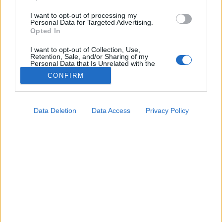
I want to opt-out of processing my
Personal Data for Targeted Advertising.
Opted In
I want to opt-out of Collection, Use,
Retention, Sale, and/or Sharing of my
Personal Data that Is Unrelated with the
Purposes for which it was collected.
CONFIRM
Opted Out
Google consents
Betegségek
Data Deletion
Data Access
Privacy Policy
2024. június 28. 17:34
I want to allow Google to enable storage
Megosztás
Küldés
Küldés Messengeren
related to advertising like cookies on web or
device identifiers in apps.
Tomanóczy Andrea
I want to allow my user data to be sent to
szerkesztő
Google for online advertising purposes.
I want to allow Google to send me
personalized advertising.
Az orvosokról sokan úgy gondolják, hogy őket
semmi komolyabb egészségi probléma nem érheti -
I want to allow Google to enable storage