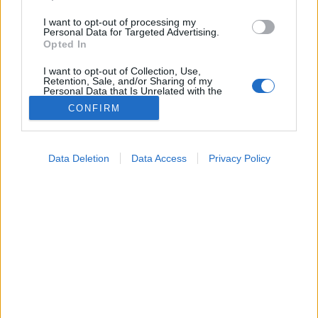
I want to opt-out of processing my
Personal Data for Targeted Advertising.
Opted In
I want to opt-out of Collection, Use,
Retention, Sale, and/or Sharing of my
Personal Data that Is Unrelated with the
Purposes for which it was collected.
CONFIRM
Opted Out
Betegségek
Google consents
2024. június 28. 13:34
Data Deletion
Data Access
Privacy Policy
Megosztás
Küldés
Küldés Messengeren
I want to allow Google to enable storage
related to advertising like cookies on web or
device identifiers in apps.
Egészségkalauz
Egészségkalauz
I want to allow my user data to be sent to
Google for online advertising purposes.
I want to allow Google to send me
Nyelési nehézség vagy fájdalom hívhatja fel rá a
personalized advertising.
figyelmet, de hasi fájdalmat is okozhat.
I want to allow Google to enable storage