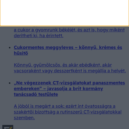
Puffadás, görcsök, fáradtság - rendszerint rögtön a
glutént, vagy a tejet hibáztatjuk érte, pedig más is
okozhatja. Ön tapasztalt már hasonlót a cukros
ételek fogyasztása után? Mutatjuk, miért borítja fel
a cukor a gyomrunk békéjét, és azt is, hogy miként
derítheti ki, ha érintett.
Cukormentes meggyleves – könnyű, krémes és
hűsítő
Könnyű, gyümölcsös, és akár ebédként, akár
vacsoraként vagy desszertként is megállja a helyét.
„Ne végezzenek CT-vizsgálatokat panaszmentes
embereken” – javasolja a brit kormány
tanácsadó testülete
A jóból is megárt a sok: ezért int óvatosságra a
szakértői bizottság a rutinszerű CT-vizsgálatokkal
szemben.