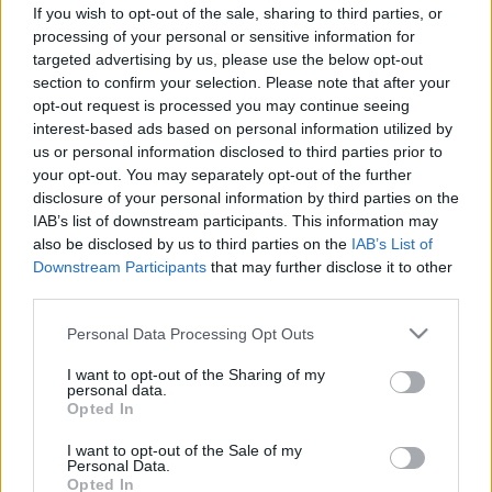
érzi, már nyelőcsőgyulladás alakult
If you wish to opt-out of the sale, sharing to third parties, or
ki!
processing of your personal or sensitive information for
targeted advertising by us, please use the below opt-out
section to confirm your selection. Please note that after your
opt-out request is processed you may continue seeing
interest-based ads based on personal information utilized by
us or personal information disclosed to third parties prior to
your opt-out. You may separately opt-out of the further
disclosure of your personal information by third parties on the
IAB’s list of downstream participants. This information may
also be disclosed by us to third parties on the
IAB’s List of
Downstream Participants
that may further disclose it to other
third parties.
Please note that this website/app uses one or more Google
Personal Data Processing Opt Outs
services and may gather and store information including but
not limited to your visit or usage behaviour. You may click to
I want to opt-out of the Sharing of my
personal data.
grant or deny consent to Google and its third-party tags to
Opted In
use your data for below specified purposes in below Google
consent section.
I want to opt-out of the Sale of my
Personal Data.
Opted In