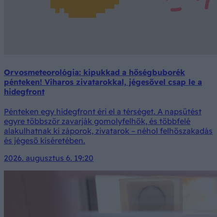
Orvosmeteorológia: kipukkad a hőségbuborék
pénteken! Viharos zivatarokkal, jégesővel csap le a
hidegfront
Pénteken egy hidegfront éri el a térséget. A napsütést
egyre többször zavarják gomolyfelhők, és többfelé
alakulhatnak ki záporok, zivatarok – néhol felhőszakadás
és jégeső kíséretében.
2026. augusztus 6. 19:20