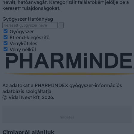
nevét, hatóanyagát. Kategorizált találatokért jelölje be a
keresett tulajdonságokat.
Gyógyszer
Hatóanyag
Gyógyszer
Étrend-kiegészítő
Vényköteles
Vény nélkül
Az adatokat a PHARMINDEX gyógyszer-információs
adatbázis szolgáltatja
Ⓒ Vidal Next kft. 2026.
Címlapról ajánljuk