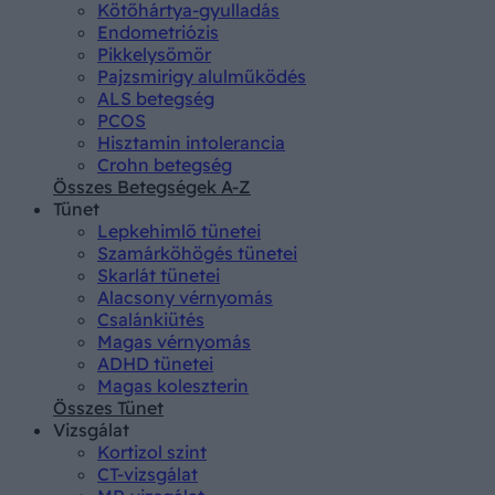
Kötőhártya-gyulladás
Endometriózis
Pikkelysömör
Pajzsmirigy alulműködés
ALS betegség
PCOS
Hisztamin intolerancia
Crohn betegség
Összes Betegségek A-Z
Tünet
Lepkehimlő tünetei
Szamárköhögés tünetei
Skarlát tünetei
Alacsony vérnyomás
Csalánkiütés
Magas vérnyomás
ADHD tünetei
Magas koleszterin
Összes Tünet
Vizsgálat
Kortizol szint
CT-vizsgálat