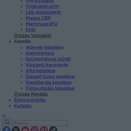
MR-vizsgálat
Triglicerid szint
LDL-koleszterin
Magas CRP
Mammográfia
EKG
Összes Vizsgálat
Kezelés
Aranyér kezelése
Kemoterápia
Szürkehályog műtét
Vízszerű hasmenés
Afta kezelése
Dagadt boka kezelése
Napallergia kezelése
Fülgyulladás kezelése
Összes Kezelés
Életmódváltás
Kutatás