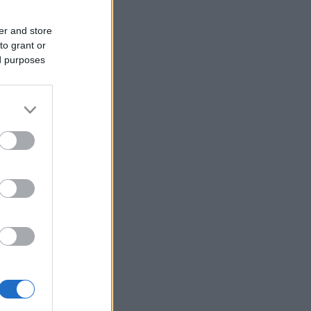
er and store
to grant or
ed purposes