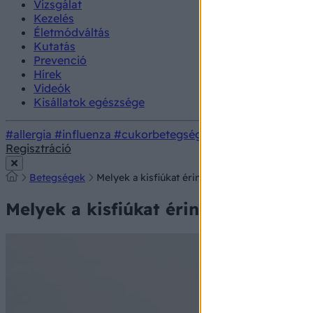
Vizsgálat
Kezelés
Életmódváltás
Kutatás
Prevenció
Hírek
Videók
Kisállatok egészsége
#allergia
#influenza
#cukorbetegség
#orvosmeteorológi
Regisztráció
Betegségek
Melyek a kisfiúkat érintő leggyakoribb urológ
Melyek a kisfiúkat érintő leggyakor