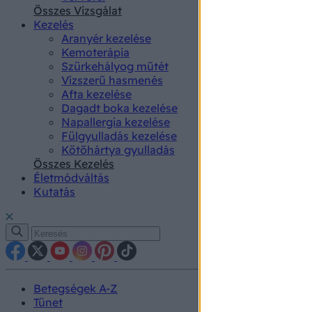
authenti
Összes Vizsgálat
Kezelés
Aranyér kezelése
Kemoterápia
Szürkehályog műtét
Vízszerű hasmenés
Afta kezelése
Dagadt boka kezelése
Napallergia kezelése
Fülgyulladás kezelése
Kötőhártya gyulladás
Összes Kezelés
Életmódváltás
Kutatás
Betegségek A-Z
Tünet