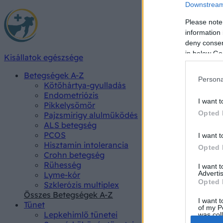
Downstream 
Please note
information 
deny consent
in below Go
Kisállatok egészsége
Betegségek A-Z
Persona
Kötőhártya-gyulladás
Endometriózis
I want t
Pikkelysömör
Opted 
Pajzsmirigy alulműködés
ALS betegség
PCOS
I want t
Hisztamin intolerancia
Opted 
Crohn betegség
Rühesség
I want 
Advertis
Lyme-kór
Opted 
Szklerózis multiplex
Összes Betegségek A-Z
I want t
Tünet
of my P
Lepkehimlő tünetei
was col