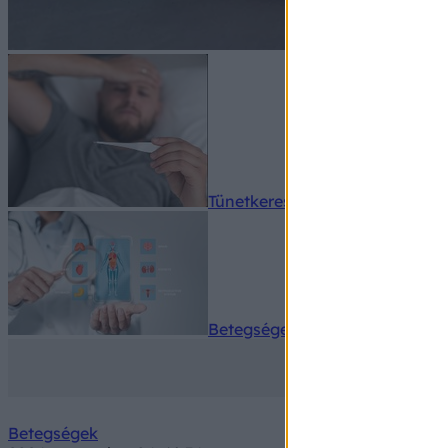
Tünetkereső
Betegségek A-Z
Betegségek