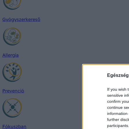
Gyógyszerkereső
Allergia
Egészség
If you wish 
Prevenció
sensitive in
confirm you
continue se
information 
further disc
participants
Fókuszban