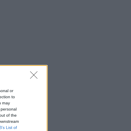
sonal or
ection to
ou may
 personal
out of the
 downstream
B’s List of