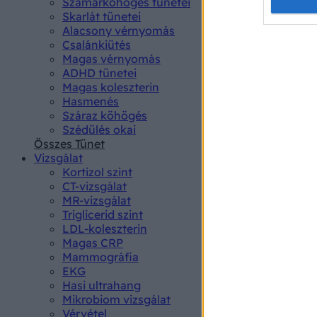
Opted 
Szamárköhögés tünetei
Skarlát tünetei
Alacsony vérnyomás
Google 
Csalánkiütés
Magas vérnyomás
I want t
ADHD tünetei
web or d
Magas koleszterin
Hasmenés
I want t
Száraz köhögés
purpose
Szédülés okai
Összes Tünet
I want 
Vizsgálat
Kortizol szint
I want t
CT-vizsgálat
web or d
MR-vizsgálat
Triglicerid szint
LDL-koleszterin
I want t
Magas CRP
or app.
Mammográfia
EKG
I want t
Hasi ultrahang
Mikrobiom vizsgálat
I want t
Vérvétel