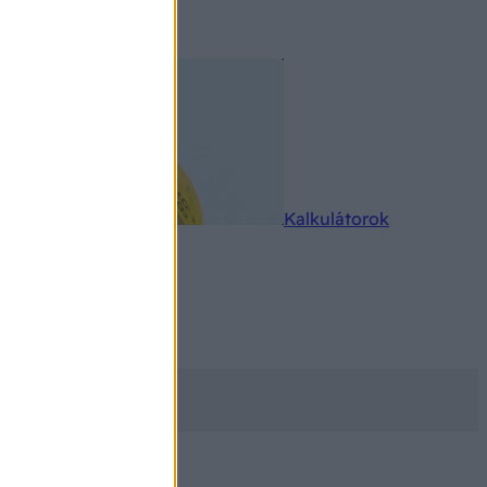
rkereső
Kalkulátorok