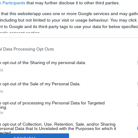
Participants
that may further disclose it to other third parties.
 that this website/app uses one or more Google services and may gath
including but not limited to your visit or usage behaviour. You may click 
 to Google and its third-party tags to use your data for below specifi
ogle consent section.
l Data Processing Opt Outs
o opt-out of the Sharing of my personal data.
In
o opt-out of the Sale of my Personal Data.
In
to opt-out of processing my Personal Data for Targeted
ing.
In
o opt-out of Collection, Use, Retention, Sale, and/or Sharing
ersonal Data that Is Unrelated with the Purposes for which it
lected.