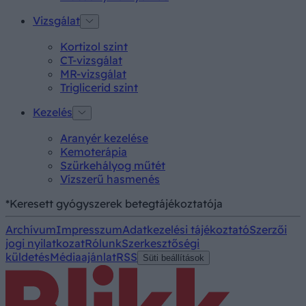
Vizsgálat
Kortizol szint
CT-vizsgálat
MR-vizsgálat
Triglicerid szint
Kezelés
Aranyér kezelése
Kemoterápia
Szürkehályog műtét
Vízszerű hasmenés
*Keresett gyógyszerek betegtájékoztatója
Archívum
Impresszum
Adatkezelési tájékoztató
Szerzői
jogi nyilatkozat
Rólunk
Szerkesztőségi
küldetés
Médiaajánlat
RSS
Süti beállítások