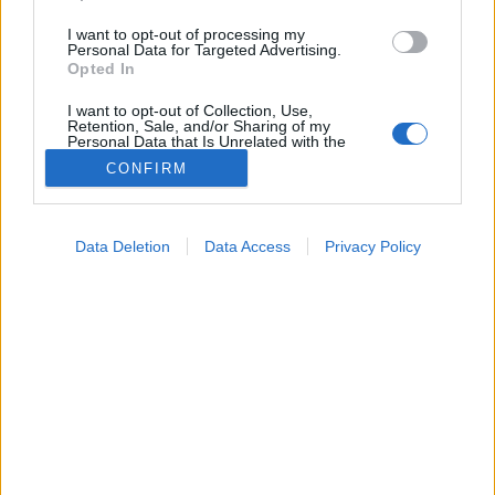
I want to opt-out of processing my
Personal Data for Targeted Advertising.
Opted In
I want to opt-out of Collection, Use,
Retention, Sale, and/or Sharing of my
Personal Data that Is Unrelated with the
Purposes for which it was collected.
CONFIRM
Opted Out
Betegségek
2020. június 11. 11:01
Google consents
Megosztás
Küldés
Küldés Messengeren
Data Deletion
Data Access
Privacy Policy
I want to allow Google to enable storage
related to advertising like cookies on web or
Március és május között számottevően visszaesett a
device identifiers in apps.
bejelentett lakossági ágyi poloska fertőzések száma.
I want to allow my user data to be sent to
Rekordszintre csökkent a fertőzöttség.
Google for online advertising purposes.
I want to allow Google to send me
personalized advertising.
I want to allow Google to enable storage