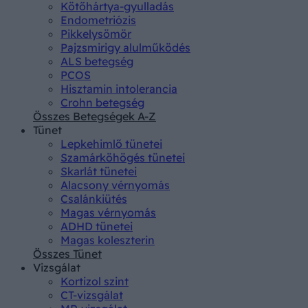
Kötőhártya-gyulladás
Endometriózis
Pikkelysömör
Pajzsmirigy alulműködés
ALS betegség
PCOS
Hisztamin intolerancia
Crohn betegség
Összes Betegségek A-Z
Tünet
Lepkehimlő tünetei
Szamárköhögés tünetei
Skarlát tünetei
Alacsony vérnyomás
Csalánkiütés
Magas vérnyomás
ADHD tünetei
Magas koleszterin
Összes Tünet
Vizsgálat
Kortizol szint
CT-vizsgálat