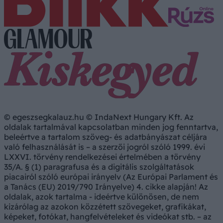
© egeszsegkalauz.hu © IndaNext Hungary Kft. Az
oldalak tartalmával kapcsolatban minden jog fenntartva,
beleértve a tartalom szöveg- és adatbányászat céljára
való felhasználását is – a szerzői jogról szóló 1999. évi
LXXVI. törvény rendelkezései értelmében a törvény
35/A. § (1) paragrafusa és a digitális szolgáltatások
piacairól szóló európai irányelv (Az Európai Parlament és
a Tanács (EU) 2019/790 Irányelve) 4. cikke alapján! Az
oldalak, azok tartalma - ideértve különösen, de nem
kizárólag az azokon közzétett szövegeket, grafikákat,
képeket, fotókat, hangfelvételeket és videókat stb. – az