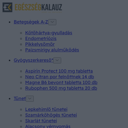
Betegségek A-Z
Kötőhártya-gyulladás
Endometriózis
Pikkelysömör
Pajzsmirigy alulműködés
Gyógyszerkereső*
Aspirin Protect 100 mg tabletta
Neo Citran por felnőttnek 14 db
Magne B6 bevont tabletta 100 db
Rubophen 500 mg tabletta 20 db
Tünet
Lepkehimlő tünetei
Szamárköhögés tünetei
Skarlát tünetei
Alacsony vérnyomás