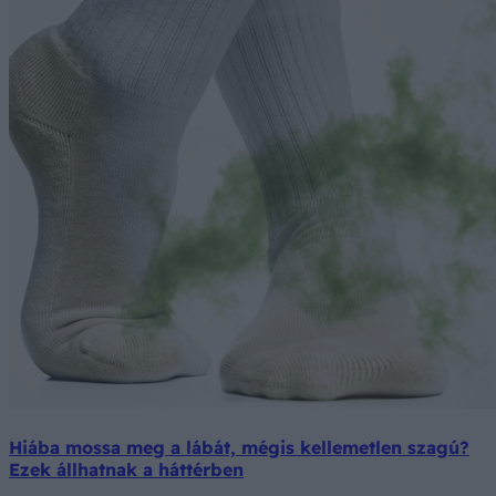
Hiába mossa meg a lábát, mégis kellemetlen szagú?
Ezek állhatnak a háttérben