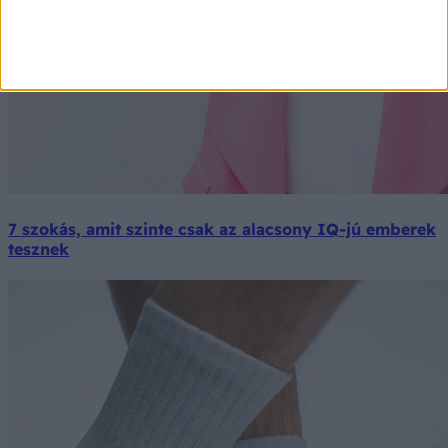
7 szokás, amit szinte csak az alacsony IQ-jú emberek
tesznek