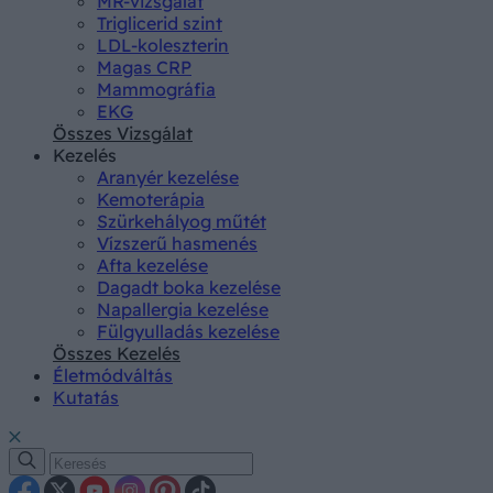
MR-vizsgálat
Triglicerid szint
LDL-koleszterin
Magas CRP
Mammográfia
EKG
Összes Vizsgálat
Kezelés
Aranyér kezelése
Kemoterápia
Szürkehályog műtét
Vízszerű hasmenés
Afta kezelése
Dagadt boka kezelése
Napallergia kezelése
Fülgyulladás kezelése
Összes Kezelés
Életmódváltás
Kutatás