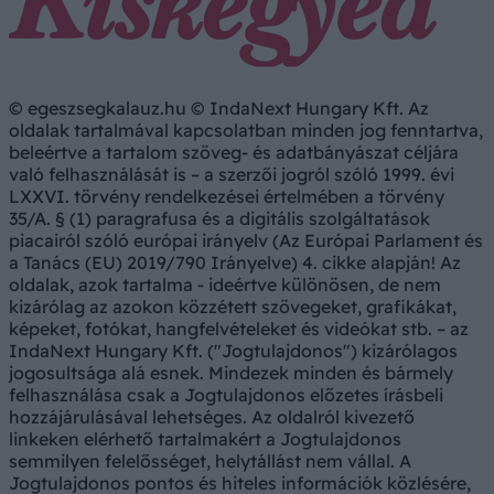
© egeszsegkalauz.hu © IndaNext Hungary Kft. Az
oldalak tartalmával kapcsolatban minden jog fenntartva,
beleértve a tartalom szöveg- és adatbányászat céljára
való felhasználását is – a szerzői jogról szóló 1999. évi
LXXVI. törvény rendelkezései értelmében a törvény
35/A. § (1) paragrafusa és a digitális szolgáltatások
piacairól szóló európai irányelv (Az Európai Parlament és
a Tanács (EU) 2019/790 Irányelve) 4. cikke alapján! Az
oldalak, azok tartalma - ideértve különösen, de nem
kizárólag az azokon közzétett szövegeket, grafikákat,
képeket, fotókat, hangfelvételeket és videókat stb. – az
IndaNext Hungary Kft. ("Jogtulajdonos") kizárólagos
jogosultsága alá esnek. Mindezek minden és bármely
felhasználása csak a Jogtulajdonos előzetes írásbeli
hozzájárulásával lehetséges. Az oldalról kivezető
linkeken elérhető tartalmakért a Jogtulajdonos
semmilyen felelősséget, helytállást nem vállal. A
Jogtulajdonos pontos és hiteles információk közlésére,