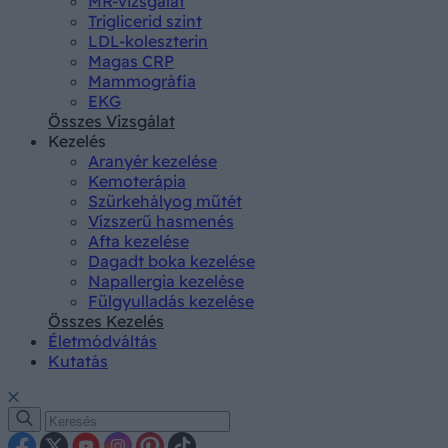
MR-vizsgálat
Triglicerid szint
LDL-koleszterin
Magas CRP
Mammográfia
EKG
Összes Vizsgálat
Kezelés
Aranyér kezelése
Kemoterápia
Szürkehályog műtét
Vízszerű hasmenés
Afta kezelése
Dagadt boka kezelése
Napallergia kezelése
Fülgyulladás kezelése
Összes Kezelés
Életmódváltás
Kutatás