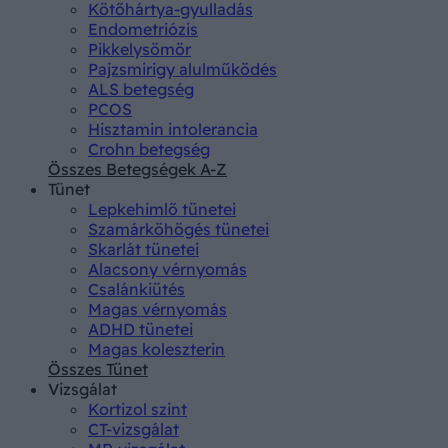
Kötőhártya-gyulladás
Endometriózis
Pikkelysömör
Pajzsmirigy alulműködés
ALS betegség
PCOS
Hisztamin intolerancia
Crohn betegség
Összes Betegségek A-Z
Tünet
Lepkehimlő tünetei
Szamárköhögés tünetei
Skarlát tünetei
Alacsony vérnyomás
Csalánkiütés
Magas vérnyomás
ADHD tünetei
Magas koleszterin
Összes Tünet
Vizsgálat
Kortizol szint
CT-vizsgálat