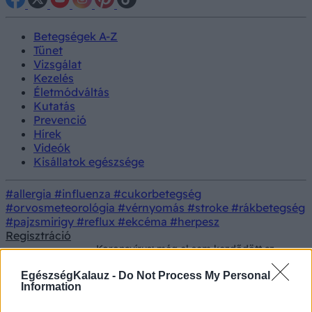
Betegségek A-Z
Tünet
Vizsgálat
Kezelés
Életmódváltás
Kutatás
Prevenció
Hírek
Videók
Kisállatok egészsége
#allergia
#influenza
#cukorbetegség
#orvosmeteorológia
#vérnyomás
#stroke
#rákbetegség
#pajzsmirigy
#reflux
#ekcéma
#herpesz
Regisztráció
Koronavírus: még el sem kezdődött az
Betegségek
olimpia, újabb magyar sportolónak lett
pozitív a tesztje
EgészségKalauz -
Do Not Process My Personal
Information
Friss koronavírus hírek ma