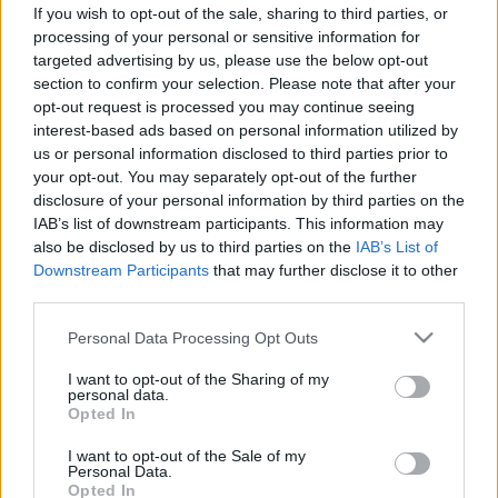
If you wish to opt-out of the sale, sharing to third parties, or
Koronavírus: még el sem kezdődött
processing of your personal or sensitive information for
az olimpia, újabb magyar
targeted advertising by us, please use the below opt-out
section to confirm your selection. Please note that after your
sportolónak lett pozitív a tesztje
opt-out request is processed you may continue seeing
interest-based ads based on personal information utilized by
us or personal information disclosed to third parties prior to
your opt-out. You may separately opt-out of the further
disclosure of your personal information by third parties on the
IAB’s list of downstream participants. This information may
also be disclosed by us to third parties on the
IAB’s List of
Downstream Participants
that may further disclose it to other
third parties.
Please note that this website/app uses one or more Google
Personal Data Processing Opt Outs
services and may gather and store information including but
not limited to your visit or usage behaviour. You may click to
I want to opt-out of the Sharing of my
personal data.
grant or deny consent to Google and its third-party tags to
Opted In
use your data for below specified purposes in below Google
consent section.
I want to opt-out of the Sale of my
Personal Data.
Opted In