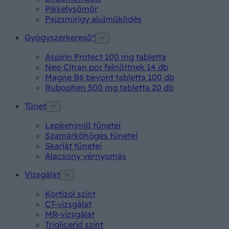
Pikkelysömör
Pajzsmirigy alulműködés
Gyógyszerkereső*
Aspirin Protect 100 mg tabletta
Neo Citran por felnőttnek 14 db
Magne B6 bevont tabletta 100 db
Rubophen 500 mg tabletta 20 db
Tünet
Lepkehimlő tünetei
Szamárköhögés tünetei
Skarlát tünetei
Alacsony vérnyomás
Vizsgálat
Kortizol szint
CT-vizsgálat
MR-vizsgálat
Triglicerid szint