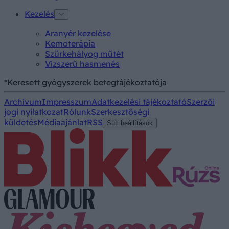
Kezelés
Aranyér kezelése
Kemoterápia
Szürkehályog műtét
Vízszerű hasmenés
*Keresett gyógyszerek betegtájékoztatója
Archívum
Impresszum
Adatkezelési tájékoztató
Szerzői
jogi nyilatkozat
Rólunk
Szerkesztőségi
küldetés
Médiaajánlat
RSS
Süti beállítások