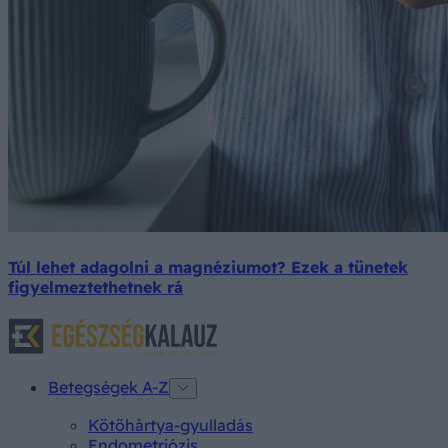
Túl lehet adagolni a magnéziumot? Ezek a tünetek
figyelmeztethetnek rá
Betegségek A-Z
Kötőhártya-gyulladás
Endometriózis