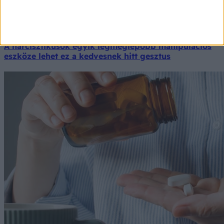
A nárcisztikusok egyik legmeglepőbb manipulációs
eszköze lehet ez a kedvesnek hitt gesztus