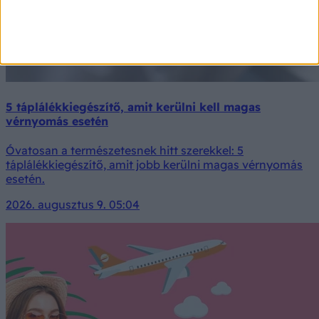
5 táplálékkiegészítő, amit kerülni kell magas
vérnyomás esetén
Óvatosan a természetesnek hitt szerekkel: 5
táplálékkiegészítő, amit jobb kerülni magas vérnyomás
esetén.
2026. augusztus 9. 05:04