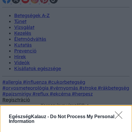
Betegségek A-Z
Tünet
Vizsgálat
Kezelés
Életmódváltás
Kutatás
Prevenció
Hírek
Videók
Kisállatok egészsége
#allergia
#influenza
#cukorbetegség
#orvosmeteorológia
#vérnyomás
#stroke
#rákbetegség
#pajzsmirigy
#reflux
#ekcéma
#herpesz
Regisztráció
Koronavírus: vizsgálják a
Betegségek
Johnson&Johnson vakcinát, mert
vérrögképződést okozott
EgészségKalauz -
Do Not Process My Personal
Information
Koronavírus: vizsgálják a