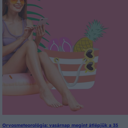
Orvosmeteorológia: vasárnap megint átlépjük a 35