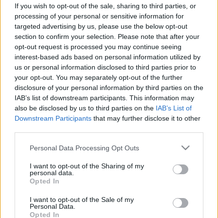
Johnson&Johnson vakcinát, mert
If you wish to opt-out of the sale, sharing to third parties, or
processing of your personal or sensitive information for
vérrögképződést okozott
targeted advertising by us, please use the below opt-out
section to confirm your selection. Please note that after your
opt-out request is processed you may continue seeing
interest-based ads based on personal information utilized by
us or personal information disclosed to third parties prior to
your opt-out. You may separately opt-out of the further
disclosure of your personal information by third parties on the
IAB’s list of downstream participants. This information may
also be disclosed by us to third parties on the
IAB’s List of
Downstream Participants
that may further disclose it to other
third parties.
Please note that this website/app uses one or more Google
Personal Data Processing Opt Outs
services and may gather and store information including but
not limited to your visit or usage behaviour. You may click to
I want to opt-out of the Sharing of my
personal data.
grant or deny consent to Google and its third-party tags to
Opted In
use your data for below specified purposes in below Google
consent section.
I want to opt-out of the Sale of my
Personal Data.
Opted In