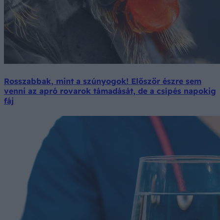
Rosszabbak, mint a szúnyogok! Először észre sem
venni az apró rovarok támadását, de a csípés napokig
fáj