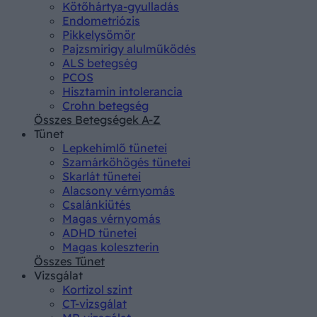
Kötőhártya-gyulladás
Endometriózis
Pikkelysömör
Pajzsmirigy alulműködés
ALS betegség
PCOS
Hisztamin intolerancia
Crohn betegség
Összes Betegségek A-Z
Tünet
Lepkehimlő tünetei
Szamárköhögés tünetei
Skarlát tünetei
Alacsony vérnyomás
Csalánkiütés
Magas vérnyomás
ADHD tünetei
Magas koleszterin
Összes Tünet
Vizsgálat
Kortizol szint
CT-vizsgálat