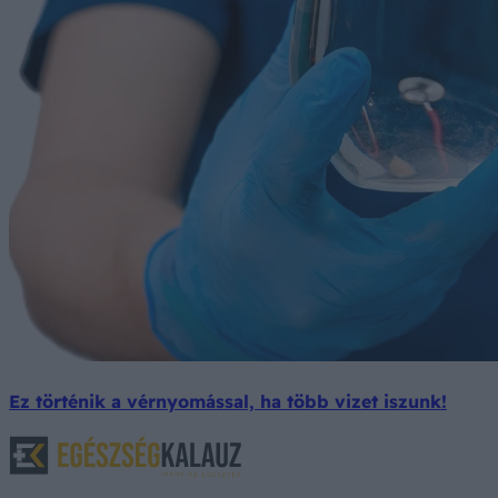
Ez történik a vérnyomással, ha több vizet iszunk!