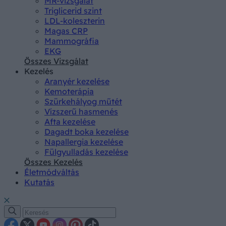
MR-vizsgálat
Triglicerid szint
LDL-koleszterin
Magas CRP
Mammográfia
EKG
Összes Vizsgálat
Kezelés
Aranyér kezelése
Kemoterápia
Szürkehályog műtét
Vízszerű hasmenés
Afta kezelése
Dagadt boka kezelése
Napallergia kezelése
Fülgyulladás kezelése
Összes Kezelés
Életmódváltás
Kutatás