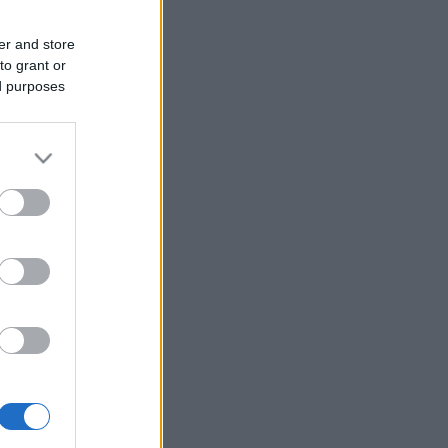
er and store
to grant or
ed purposes