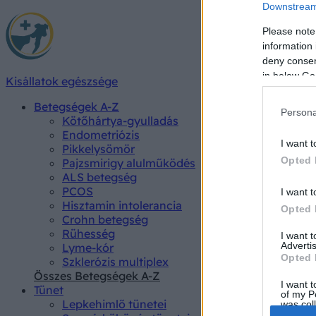
Downstream 
Please note
information 
deny consent
in below Go
Kisállatok egészsége
Betegségek A-Z
Persona
Kötőhártya-gyulladás
Endometriózis
I want t
Pikkelysömör
Opted 
Pajzsmirigy alulműködés
ALS betegség
PCOS
I want t
Hisztamin intolerancia
Opted 
Crohn betegség
Rühesség
I want 
Advertis
Lyme-kór
Opted 
Szklerózis multiplex
Összes Betegségek A-Z
I want t
Tünet
of my P
Lepkehimlő tünetei
was col