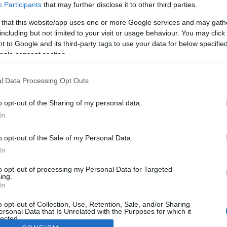
Participants
that may further disclose it to other third parties.
 that this website/app uses one or more Google services and may gath
including but not limited to your visit or usage behaviour. You may click 
 to Google and its third-party tags to use your data for below specifi
ogle consent section.
l Data Processing Opt Outs
o opt-out of the Sharing of my personal data.
In
o opt-out of the Sale of my Personal Data.
In
to opt-out of processing my Personal Data for Targeted
ing.
In
o opt-out of Collection, Use, Retention, Sale, and/or Sharing
ersonal Data that Is Unrelated with the Purposes for which it
lected.