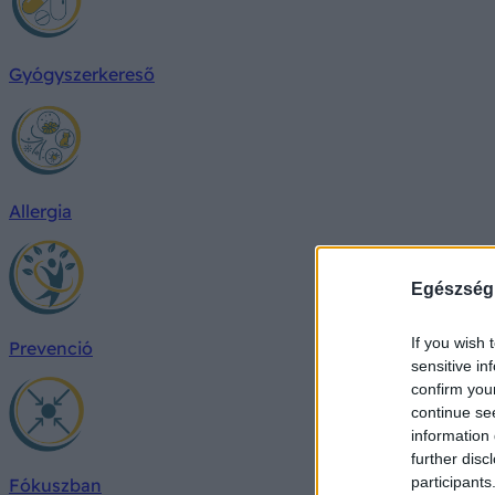
Gyógyszerkereső
Allergia
Egészség
If you wish 
Prevenció
sensitive in
confirm you
continue se
information 
further disc
participants
Fókuszban