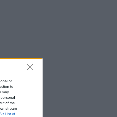
sonal or
ection to
ou may
 personal
out of the
 downstream
B’s List of