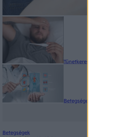
Tünetkereső
Betegségek A-Z
Betegségek