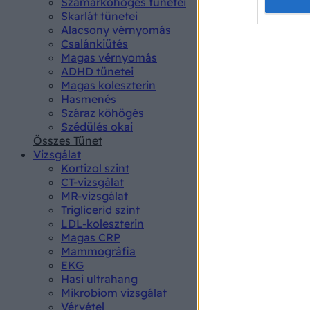
Opted 
Szamárköhögés tünetei
Skarlát tünetei
Alacsony vérnyomás
Google 
Csalánkiütés
Magas vérnyomás
I want t
ADHD tünetei
web or d
Magas koleszterin
Hasmenés
I want t
Száraz köhögés
purpose
Szédülés okai
Összes Tünet
I want 
Vizsgálat
Kortizol szint
I want t
CT-vizsgálat
web or d
MR-vizsgálat
Triglicerid szint
LDL-koleszterin
I want t
Magas CRP
or app.
Mammográfia
EKG
I want t
Hasi ultrahang
Mikrobiom vizsgálat
I want t
Vérvétel