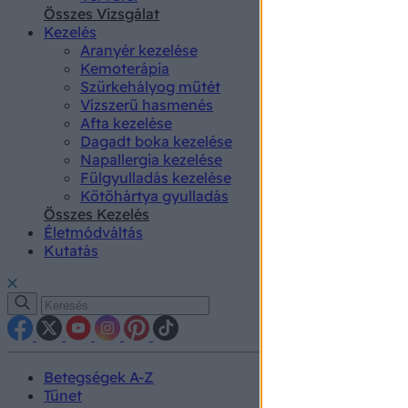
authenti
Összes Vizsgálat
Kezelés
Aranyér kezelése
Kemoterápia
Szürkehályog műtét
Vízszerű hasmenés
Afta kezelése
Dagadt boka kezelése
Napallergia kezelése
Fülgyulladás kezelése
Kötőhártya gyulladás
Összes Kezelés
Életmódváltás
Kutatás
Betegségek A-Z
Tünet