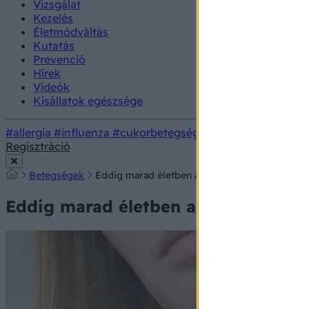
Vizsgálat
Kezelés
Életmódváltás
Kutatás
Prevenció
Hírek
Videók
Kisállatok egészsége
#allergia
#influenza
#cukorbetegség
#orvosmeteorológi
Regisztráció
Betegségek
Eddig marad életben a rühatka a bőrön kívül
Eddig marad életben a rühatka a bő