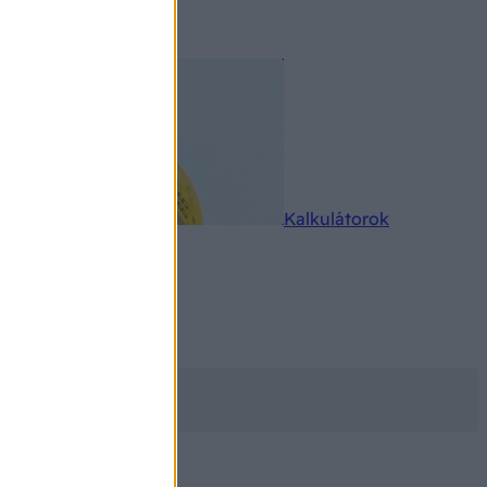
rkereső
Kalkulátorok