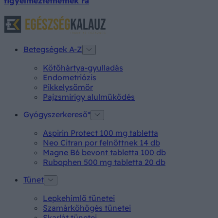
figyelmeztethetnek rá
Betegségek A-Z
Kötőhártya-gyulladás
Endometriózis
Pikkelysömör
Pajzsmirigy alulműködés
Gyógyszerkereső*
Aspirin Protect 100 mg tabletta
Neo Citran por felnőttnek 14 db
Magne B6 bevont tabletta 100 db
Rubophen 500 mg tabletta 20 db
Tünet
Lepkehimlő tünetei
Szamárköhögés tünetei
Skarlát tünetei