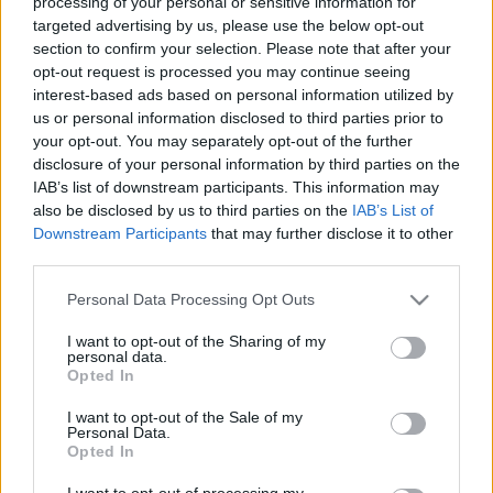
szennyvízben a koronavírus
processing of your personal or sensitive information for
targeted advertising by us, please use the below opt-out
koncentrációja
section to confirm your selection. Please note that after your
opt-out request is processed you may continue seeing
interest-based ads based on personal information utilized by
us or personal information disclosed to third parties prior to
your opt-out. You may separately opt-out of the further
disclosure of your personal information by third parties on the
IAB’s list of downstream participants. This information may
also be disclosed by us to third parties on the
IAB’s List of
Downstream Participants
that may further disclose it to other
third parties.
Please note that this website/app uses one or more Google
Personal Data Processing Opt Outs
services and may gather and store information including but
not limited to your visit or usage behaviour. You may click to
I want to opt-out of the Sharing of my
personal data.
grant or deny consent to Google and its third-party tags to
Opted In
use your data for below specified purposes in below Google
consent section.
I want to opt-out of the Sale of my
Personal Data.
Opted In
I want to opt-out of processing my