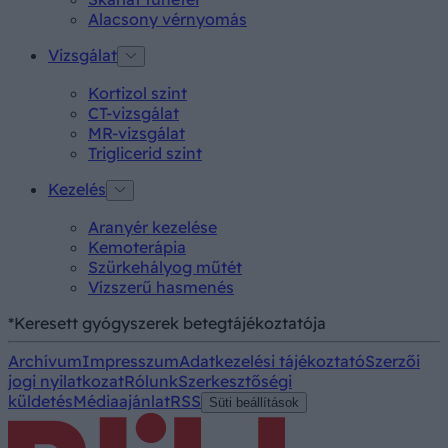
Alacsony vérnyomás
Vizsgálat
Kortizol szint
CT-vizsgálat
MR-vizsgálat
Triglicerid szint
Kezelés
Aranyér kezelése
Kemoterápia
Szürkehályog műtét
Vízszerű hasmenés
*Keresett gyógyszerek betegtájékoztatója
Archívum
Impresszum
Adatkezelési tájékoztató
Szerzői
jogi nyilatkozat
Rólunk
Szerkesztőségi
küldetés
Médiaajánlat
RSS
Süti beállítások