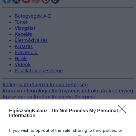
Betegségek A-Z
Tünet
Vizsgálat
Kezelés
Életmódváltás
Kutatás
Prevenció
Hírek
Videók
Kisállatok egészsége
#allergia
#influenza
#cukorbetegség
#orvosmeteorológia
#vérnyomás
#stroke
#rákbetegség
#pajzsmirigy
#reflux
#ekcéma
#herpesz
Regisztráció
NNK: tovább emelkedik a szennyvízben a
EgészségKalauz -
Do Not Process My Personal
Betegségek
koronavírus koncentrációja
Information
NNK: tovább emelkedik a
If you wish to opt-out of the sale, sharing to third parties, or