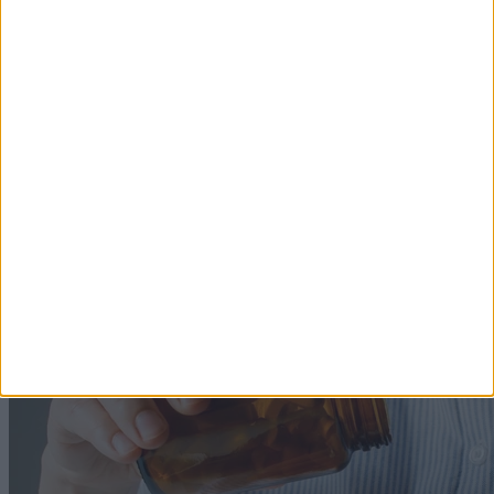
A nárcisztikusok egyik legmeglepőbb manipulációs
eszköze lehet ez a kedvesnek hitt gesztus