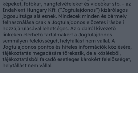
képeket, fotókat, hangfelvételeket és videókat stb. – az
IndaNext Hungary Kft. ("Jogtulajdonos") kizárólagos
jogosultsága alá esnek. Mindezek minden és bármely
felhasználása csak a Jogtulajdonos előzetes írásbeli
hozzájárulásával lehetséges. Az oldalról kivezető
linkeken elérhető tartalmakért a Jogtulajdonos
semmilyen felelősséget, helytállást nem vállal. A
Jogtulajdonos pontos és hiteles információk közlésére,
tájékoztatás megadására törekszik, de a közlésből,
tájékoztatásból fakadó esetleges károkért felelősséget,
helytállást nem vállal.