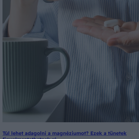
Túl lehet adagolni a magnéziumot? Ezek a tünetek