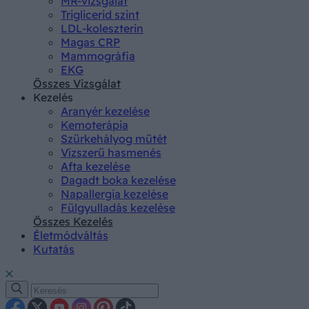
MR-vizsgálat
Triglicerid szint
LDL-koleszterin
Magas CRP
Mammográfia
EKG
Összes Vizsgálat
Kezelés
Aranyér kezelése
Kemoterápia
Szürkehályog műtét
Vízszerű hasmenés
Afta kezelése
Dagadt boka kezelése
Napallergia kezelése
Fülgyulladás kezelése
Összes Kezelés
Életmódváltás
Kutatás