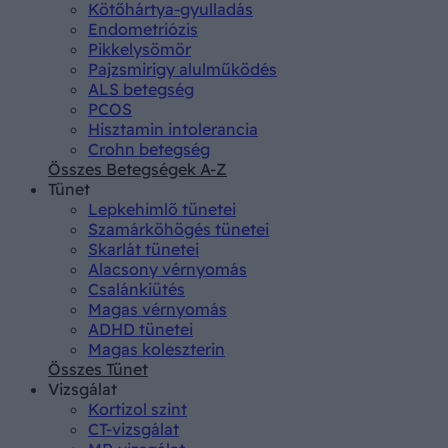
Kötőhártya-gyulladás
Endometriózis
Pikkelysömör
Pajzsmirigy alulműködés
ALS betegség
PCOS
Hisztamin intolerancia
Crohn betegség
Összes Betegségek A-Z
Tünet
Lepkehimlő tünetei
Szamárköhögés tünetei
Skarlát tünetei
Alacsony vérnyomás
Csalánkiütés
Magas vérnyomás
ADHD tünetei
Magas koleszterin
Összes Tünet
Vizsgálat
Kortizol szint
CT-vizsgálat