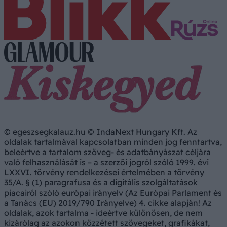
© egeszsegkalauz.hu © IndaNext Hungary Kft. Az
oldalak tartalmával kapcsolatban minden jog fenntartva,
beleértve a tartalom szöveg- és adatbányászat céljára
való felhasználását is – a szerzői jogról szóló 1999. évi
LXXVI. törvény rendelkezései értelmében a törvény
35/A. § (1) paragrafusa és a digitális szolgáltatások
piacairól szóló európai irányelv (Az Európai Parlament és
a Tanács (EU) 2019/790 Irányelve) 4. cikke alapján! Az
oldalak, azok tartalma - ideértve különösen, de nem
kizárólag az azokon közzétett szövegeket, grafikákat,