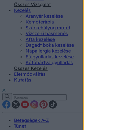
authenti
Összes Vizsgálat
Kezelés
Aranyér kezelése
Kemoterápia
Szürkehályog műtét
Vízszerű hasmenés
Afta kezelése
Dagadt boka kezelése
Napallergia kezelése
Fülgyulladás kezelése
Kötőhártya gyulladás
Összes Kezelés
Életmódváltás
Kutatás
Betegségek A-Z
Tünet