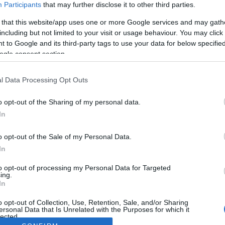
Participants
that may further disclose it to other third parties.
 that this website/app uses one or more Google services and may gath
including but not limited to your visit or usage behaviour. You may click 
 to Google and its third-party tags to use your data for below specifi
ogle consent section.
l Data Processing Opt Outs
o opt-out of the Sharing of my personal data.
In
o opt-out of the Sale of my Personal Data.
In
to opt-out of processing my Personal Data for Targeted
ing.
In
o opt-out of Collection, Use, Retention, Sale, and/or Sharing
ersonal Data that Is Unrelated with the Purposes for which it
lected.