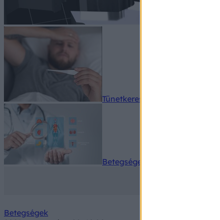
Tünetkereső
Betegségek A-Z
Betegségek