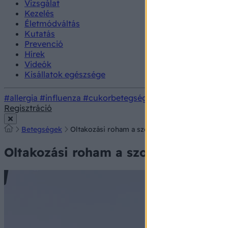
Vizsgálat
Kezelés
Életmódváltás
Kutatás
Prevenció
Hírek
Videók
Kisállatok egészsége
#allergia
#influenza
#cukorbetegség
#orvosmeteorológi
Regisztráció
Betegségek
Oltakozási roham a szomszédban: ezért kaptak
Oltakozási roham a szomszédban: ez