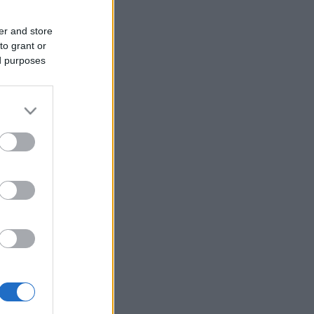
er and store
to grant or
ed purposes