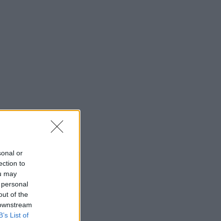
sonal or
ection to
ou may
 personal
out of the
 downstream
B’s List of