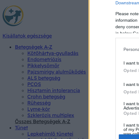
Downstream 
Please note
information 
deny consent
in below Go
Kisállatok egészsége
Betegségek A-Z
Persona
Kötőhártya-gyulladás
Endometriózis
I want t
Pikkelysömör
Opted 
Pajzsmirigy alulműködés
ALS betegség
PCOS
I want t
Hisztamin intolerancia
Opted 
Crohn betegség
Rühesség
I want 
Advertis
Lyme-kór
Opted 
Szklerózis multiplex
Összes Betegségek A-Z
I want t
Tünet
of my P
Lepkehimlő tünetei
was col