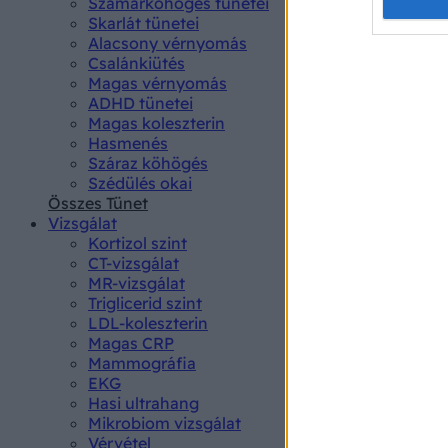
Opted 
Szamárköhögés tünetei
Skarlát tünetei
Alacsony vérnyomás
Google 
Csalánkiütés
Magas vérnyomás
I want t
ADHD tünetei
web or d
Magas koleszterin
Hasmenés
I want t
Száraz köhögés
purpose
Szédülés okai
Összes Tünet
I want 
Vizsgálat
Kortizol szint
I want t
CT-vizsgálat
web or d
MR-vizsgálat
Triglicerid szint
LDL-koleszterin
I want t
Magas CRP
or app.
Mammográfia
EKG
I want t
Hasi ultrahang
Mikrobiom vizsgálat
I want t
Vérvétel