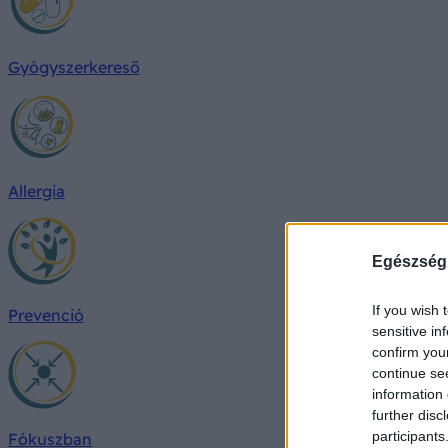
Gyógyszerkereső
Allergia
Egészség
If you wish 
Prevenció
sensitive in
confirm you
continue se
information 
further disc
participants
Fókuszban