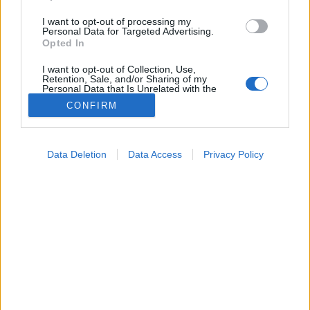
I want to opt-out of processing my
Personal Data for Targeted Advertising.
Opted In
I want to opt-out of Collection, Use,
Retention, Sale, and/or Sharing of my
Personal Data that Is Unrelated with the
Purposes for which it was collected.
CONFIRM
Opted Out
Betegségek
Google consents
2021. december 01. 20:04
Data Deletion
Data Access
Privacy Policy
Megosztás
Küldés
Küldés Messengeren
I want to allow Google to enable storage
related to advertising like cookies on web or
device identifiers in apps.
Mellékhatások időrendben. Vakcinától függetlenül
I want to allow my user data to be sent to
ezek a tünetek jelentkezhetnek az oltás beadása utáni
Google for online advertising purposes.
órákban.
I want to allow Google to send me
personalized advertising.
I want to allow Google to enable storage