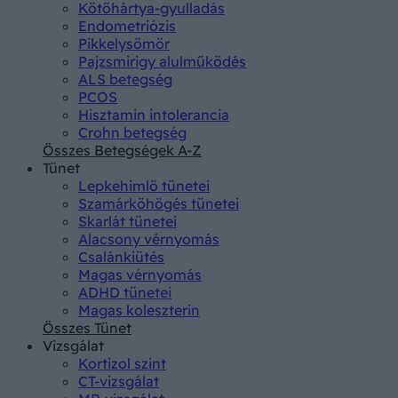
Kötőhártya-gyulladás
Endometriózis
Pikkelysömör
Pajzsmirigy alulműködés
ALS betegség
PCOS
Hisztamin intolerancia
Crohn betegség
Összes Betegségek A-Z
Tünet
Lepkehimlő tünetei
Szamárköhögés tünetei
Skarlát tünetei
Alacsony vérnyomás
Csalánkiütés
Magas vérnyomás
ADHD tünetei
Magas koleszterin
Összes Tünet
Vizsgálat
Kortizol szint
CT-vizsgálat