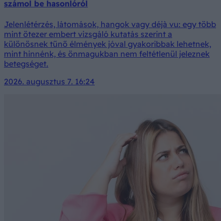
számol be hasonlóról
Jelenlétérzés, látomások, hangok vagy déjà vu: egy több
mint ötezer embert vizsgáló kutatás szerint a
különösnek tűnő élmények jóval gyakoribbak lehetnek,
mint hinnénk, és önmagukban nem feltétlenül jeleznek
betegséget.
2026. augusztus 7. 16:24