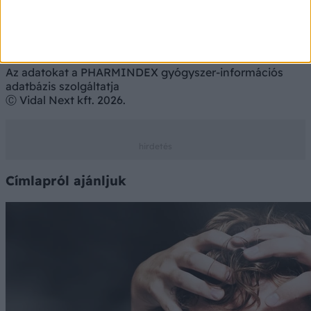
Az adatokat a PHARMINDEX gyógyszer-információs
adatbázis szolgáltatja
Ⓒ Vidal Next kft. 2026.
Címlapról ajánljuk