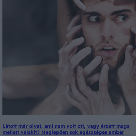
Látott már olyat, ami nem volt ott, vagy érzett maga
mellett valakit? Meglepően sok egészséges ember