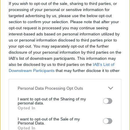
erre számíthat a következő 48
If you wish to opt-out of the sale, sharing to third parties, or
órában
processing of your personal or sensitive information for
targeted advertising by us, please use the below opt-out
section to confirm your selection. Please note that after your
opt-out request is processed you may continue seeing
interest-based ads based on personal information utilized by
us or personal information disclosed to third parties prior to
your opt-out. You may separately opt-out of the further
disclosure of your personal information by third parties on the
IAB’s list of downstream participants. This information may
also be disclosed by us to third parties on the
IAB’s List of
Downstream Participants
that may further disclose it to other
third parties.
Please note that this website/app uses one or more Google
Personal Data Processing Opt Outs
services and may gather and store information including but
not limited to your visit or usage behaviour. You may click to
I want to opt-out of the Sharing of my
personal data.
grant or deny consent to Google and its third-party tags to
Opted In
use your data for below specified purposes in below Google
consent section.
I want to opt-out of the Sale of my
Personal Data.
Opted In