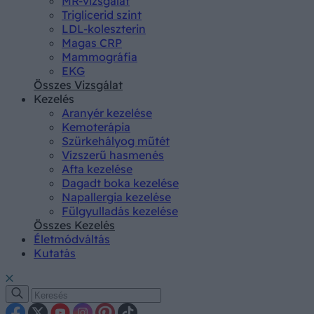
MR-vizsgálat
Triglicerid szint
LDL-koleszterin
Magas CRP
Mammográfia
EKG
Összes Vizsgálat
Kezelés
Aranyér kezelése
Kemoterápia
Szürkehályog műtét
Vízszerű hasmenés
Afta kezelése
Dagadt boka kezelése
Napallergia kezelése
Fülgyulladás kezelése
Összes Kezelés
Életmódváltás
Kutatás