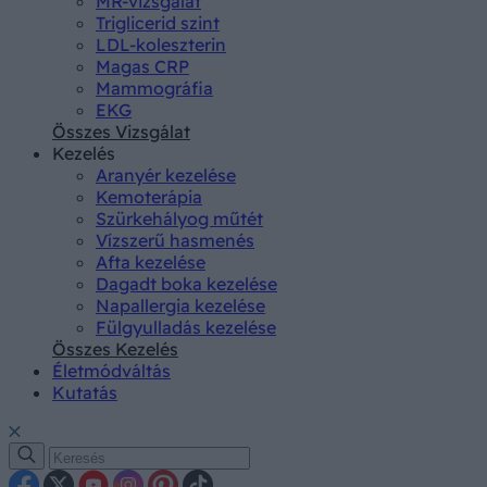
MR-vizsgálat
Triglicerid szint
LDL-koleszterin
Magas CRP
Mammográfia
EKG
Összes Vizsgálat
Kezelés
Aranyér kezelése
Kemoterápia
Szürkehályog műtét
Vízszerű hasmenés
Afta kezelése
Dagadt boka kezelése
Napallergia kezelése
Fülgyulladás kezelése
Összes Kezelés
Életmódváltás
Kutatás