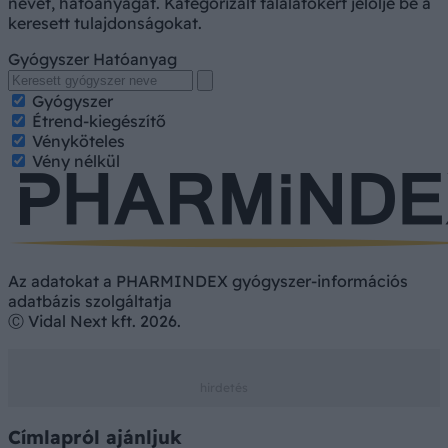
nevét, hatóanyagát. Kategorizált találatokért jelölje be a
keresett tulajdonságokat.
Gyógyszer
Hatóanyag
Gyógyszer
Étrend-kiegészítő
Vényköteles
Vény nélkül
Az adatokat a PHARMINDEX gyógyszer-információs
adatbázis szolgáltatja
Ⓒ Vidal Next kft. 2026.
Címlapról ajánljuk