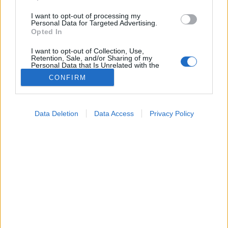
I want to opt-out of processing my
Personal Data for Targeted Advertising.
Opted In
I want to opt-out of Collection, Use,
Retention, Sale, and/or Sharing of my
Personal Data that Is Unrelated with the
Purposes for which it was collected.
CONFIRM
Opted Out
Google consents
Betegségek
Data Deletion
Data Access
Privacy Policy
2024. június 28. 22:04
I want to allow Google to enable storage
Megosztás
Küldés
Küldés Messengeren
related to advertising like cookies on web or
device identifiers in apps.
Tomanóczy Andrea
I want to allow my user data to be sent to
szerkesztő
Google for online advertising purposes.
I want to allow Google to send me
personalized advertising.
Az SPS egy ritka autoimmun betegség, mely szinte
szoborrá változtatja a benne szenvedőket. Ismerje
I want to allow Google to enable storage