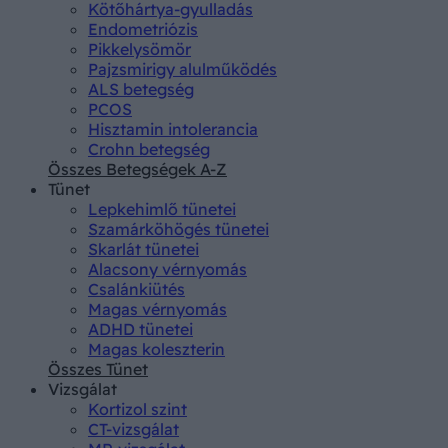
Kötőhártya-gyulladás
Endometriózis
Pikkelysömör
Pajzsmirigy alulműködés
ALS betegség
PCOS
Hisztamin intolerancia
Crohn betegség
Összes Betegségek A-Z
Tünet
Lepkehimlő tünetei
Szamárköhögés tünetei
Skarlát tünetei
Alacsony vérnyomás
Csalánkiütés
Magas vérnyomás
ADHD tünetei
Magas koleszterin
Összes Tünet
Vizsgálat
Kortizol szint
CT-vizsgálat