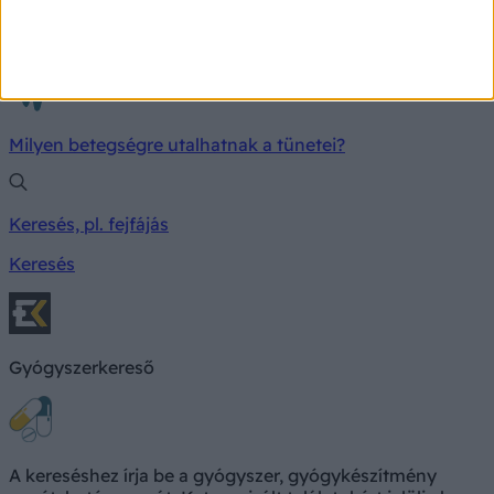
TÜNETKERESŐ
Milyen betegségre utalhatnak a tünetei?
Keresés, pl. fejfájás
Keresés
Gyógyszerkereső
A kereséshez írja be a gyógyszer, gyógykészítmény