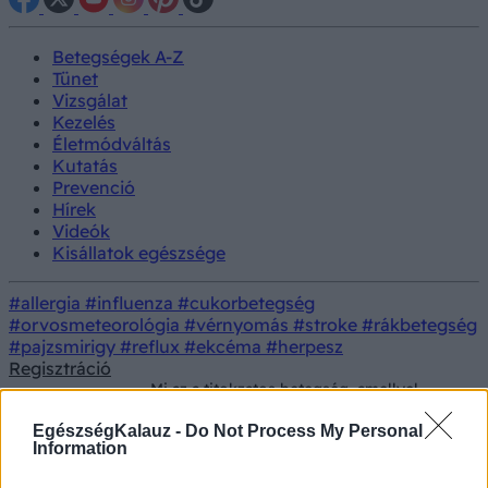
Betegségek A-Z
Tünet
Vizsgálat
Kezelés
Életmódváltás
Kutatás
Prevenció
Hírek
Videók
Kisállatok egészsége
#allergia
#influenza
#cukorbetegség
#orvosmeteorológia
#vérnyomás
#stroke
#rákbetegség
#pajzsmirigy
#reflux
#ekcéma
#herpesz
Regisztráció
Mi az a titokzatos betegség, amellyel
Betegségek
Celine Dion küzd? Ismerje meg jobban az
SPS-t
EgészségKalauz -
Do Not Process My Personal
Information
Mi az a titokzatos betegség,