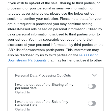
amellyel Celine Dion küzd? Ismerje
If you wish to opt-out of the sale, sharing to third parties, or
processing of your personal or sensitive information for
meg jobban az SPS-t
targeted advertising by us, please use the below opt-out
section to confirm your selection. Please note that after your
opt-out request is processed you may continue seeing
interest-based ads based on personal information utilized by
us or personal information disclosed to third parties prior to
your opt-out. You may separately opt-out of the further
disclosure of your personal information by third parties on the
IAB’s list of downstream participants. This information may
also be disclosed by us to third parties on the
IAB’s List of
Downstream Participants
that may further disclose it to other
third parties.
Please note that this website/app uses one or more Google
Personal Data Processing Opt Outs
services and may gather and store information including but
not limited to your visit or usage behaviour. You may click to
I want to opt-out of the Sharing of my
personal data.
grant or deny consent to Google and its third-party tags to
Opted In
use your data for below specified purposes in below Google
consent section.
I want to opt-out of the Sale of my
Personal Data.
Opted In