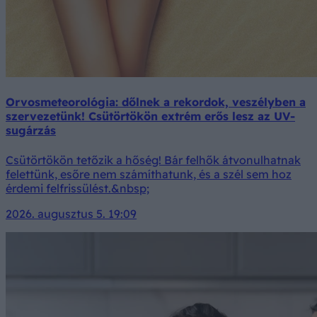
Orvosmeteorológia: dőlnek a rekordok, veszélyben a
szervezetünk! Csütörtökön extrém erős lesz az UV-
sugárzás
Csütörtökön tetőzik a hőség! Bár felhők átvonulhatnak
felettünk, esőre nem számíthatunk, és a szél sem hoz
érdemi felfrissülést.&nbsp;
2026. augusztus 5. 19:09