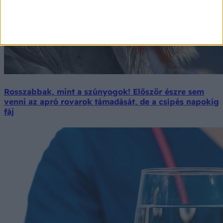
Rosszabbak, mint a szúnyogok! Először észre sem
venni az apró rovarok támadását, de a csípés napokig
fáj