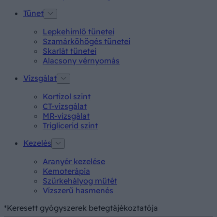
Tünet
Lepkehimlő tünetei
Szamárköhögés tünetei
Skarlát tünetei
Alacsony vérnyomás
Vizsgálat
Kortizol szint
CT-vizsgálat
MR-vizsgálat
Triglicerid szint
Kezelés
Aranyér kezelése
Kemoterápia
Szürkehályog műtét
Vízszerű hasmenés
*Keresett gyógyszerek betegtájékoztatója