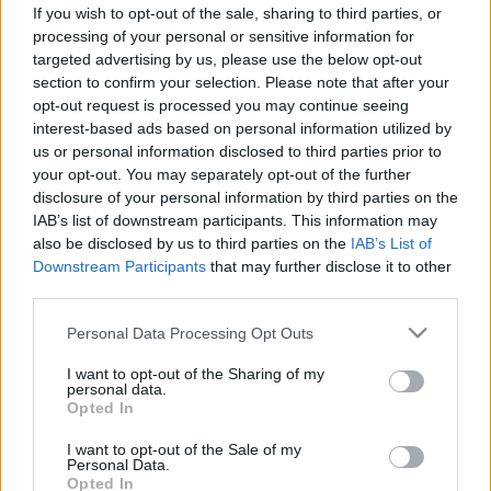
If you wish to opt-out of the sale, sharing to third parties, or
processing of your personal or sensitive information for
targeted advertising by us, please use the below opt-out
section to confirm your selection. Please note that after your
Betegségek
opt-out request is processed you may continue seeing
2011. április 01. 10:29
interest-based ads based on personal information utilized by
Módosítva: 2015. november 04. 13:49
us or personal information disclosed to third parties prior to
Megosztás
Küldés
Küldés Messengeren
your opt-out. You may separately opt-out of the further
disclosure of your personal information by third parties on the
IAB’s list of downstream participants. This information may
Egészségkalauz
also be disclosed by us to third parties on the
IAB’s List of
Egészségkalauz
Downstream Participants
that may further disclose it to other
third parties.
Inkontinenciaszűrés hónapja áprilisban! Az ország
Please note that this website/app uses one or more Google
Personal Data Processing Opt Outs
services and may gather and store information including but
közel 200 háziorvosi, nőgyógyászati és urológiai
not limited to your visit or usage behaviour. You may click to
I want to opt-out of the Sharing of my
rendelőjében inkontinenciateszteket tölthetnek ki az
personal data.
grant or deny consent to Google and its third-party tags to
Opted In
érintettek áprilisban az inkontinenciaszűrés
use your data for below specified purposes in below Google
consent section.
hónapjában.
I want to opt-out of the Sale of my
Personal Data.
Opted In