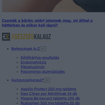
Csomók a bőrön: miért jelennek meg, mi állhat a
háttérben és mikor kell lépni?
Betegségek A-Z
Kötőhártya-gyulladás
Endometriózis
Pikkelysömör
Pajzsmirigy alulműködés
Gyógyszerkereső*
Aspirin Protect 100 mg tabletta
Neo Citran por felnőttnek 14 db
Magne B6 bevont tabletta 100 db
Rubophen 500 mg tabletta 20 db