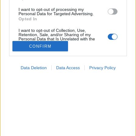
I want to opt-out of processing my
Personal Data for Targeted Advertising.
Opted In
I want to opt-out of Collection, Use,
Retention, Sale, and/or Sharing of my
Personal Data that Is Unrelated with the
Purposes for which it was collected.
CONFIRM
Opted Out
A részt vevő rendelők listája a www.cseppmentes.hu
weboldalon található.
Google consents
Data Deletion
Data Access
Privacy Policy
I want to allow Google to enable storage
related to advertising like cookies on web or
device identifiers in apps.
I want to allow my user data to be sent to
Google for online advertising purposes.
I want to allow Google to send me
personalized advertising.
I want to allow Google to enable storage