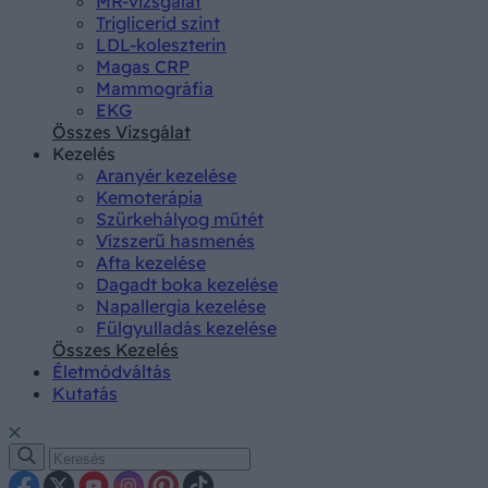
MR-vizsgálat
Triglicerid szint
LDL-koleszterin
Magas CRP
Mammográfia
EKG
Összes Vizsgálat
Kezelés
Aranyér kezelése
Kemoterápia
Szürkehályog műtét
Vízszerű hasmenés
Afta kezelése
Dagadt boka kezelése
Napallergia kezelése
Fülgyulladás kezelése
Összes Kezelés
Életmódváltás
Kutatás