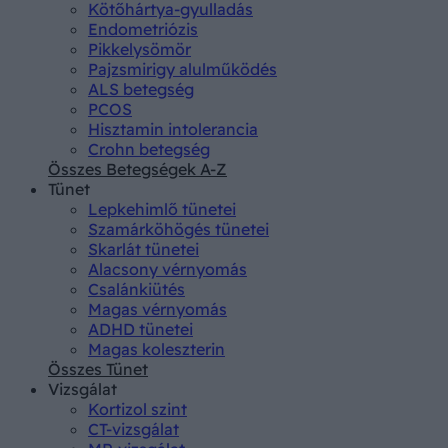
Kötőhártya-gyulladás
Endometriózis
Pikkelysömör
Pajzsmirigy alulműködés
ALS betegség
PCOS
Hisztamin intolerancia
Crohn betegség
Összes Betegségek A-Z
Tünet
Lepkehimlő tünetei
Szamárköhögés tünetei
Skarlát tünetei
Alacsony vérnyomás
Csalánkiütés
Magas vérnyomás
ADHD tünetei
Magas koleszterin
Összes Tünet
Vizsgálat
Kortizol szint
CT-vizsgálat