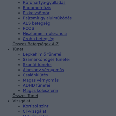
Kötőhártya-gyulladás
Endometriózis
Pikkelysömör
Pajzsmirigy alulműködés
ALS betegség
PCOS
Hisztamin intolerancia
Crohn betegség
Összes Betegségek A-Z
Tünet
Lepkehimlő tünetei
Szamárköhögés tünetei
Skarlát tünetei
Alacsony vérnyomás
Csalánkiütés
Magas vérnyomás
ADHD tünetei
Magas koleszterin
Összes Tünet
Vizsgálat
Kortizol szint
CT-vizsgálat