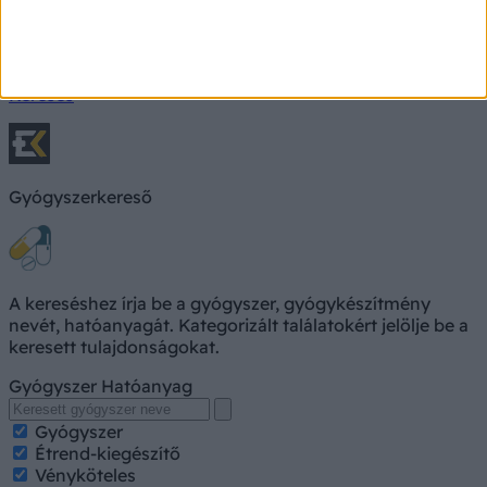
Keresés, pl. fejfájás
Keresés
Gyógyszerkereső
A kereséshez írja be a gyógyszer, gyógykészítmény
nevét, hatóanyagát. Kategorizált találatokért jelölje be a
keresett tulajdonságokat.
Gyógyszer
Hatóanyag
Gyógyszer
Étrend-kiegészítő
Vényköteles