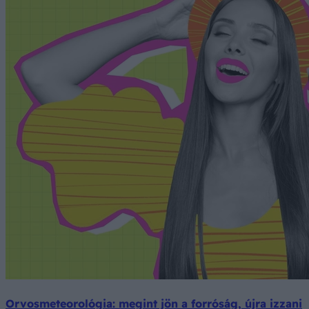
Orvosmeteorológia: megint jön a forróság, újra izzani