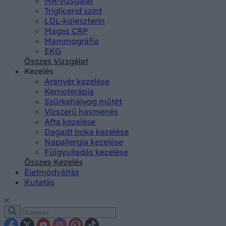
MR-vizsgálat
Triglicerid szint
LDL-koleszterin
Magas CRP
Mammográfia
EKG
Összes Vizsgálat
Kezelés
Aranyér kezelése
Kemoterápia
Szürkehályog műtét
Vízszerű hasmenés
Afta kezelése
Dagadt boka kezelése
Napallergia kezelése
Fülgyulladás kezelése
Összes Kezelés
Életmódváltás
Kutatás