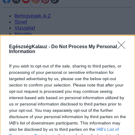
Betegségek A-Z
Tünet
Vizsgálat
Kezelés
Életmódváltás
Kutatás
EgészségKalauz -
Do Not Process My Personal
Prevenció
Information
Hírek
Videók
If you wish to opt-out of the sale, sharing to third parties, or
Kisállatok egészsége
processing of your personal or sensitive information for
targeted advertising by us, please use the below opt-out
#allergia
#influenza
#cukorbetegség
section to confirm your selection. Please note that after your
#orvosmeteorológia
#vérnyomás
#stroke
#rákbetegség
opt-out request is processed you may continue seeing
#pajzsmirigy
#reflux
#ekcéma
#herpesz
interest-based ads based on personal information utilized by
Regisztráció
us or personal information disclosed to third parties prior to
your opt-out. You may separately opt-out of the further
disclosure of your personal information by third parties on the
IAB’s list of downstream participants. This information may
also be disclosed by us to third parties on the
IAB’s List of
Mozgás