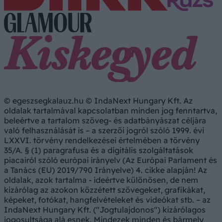
© egeszsegkalauz.hu © IndaNext Hungary Kft. Az
oldalak tartalmával kapcsolatban minden jog fenntartva,
beleértve a tartalom szöveg- és adatbányászat céljára
való felhasználását is – a szerzői jogról szóló 1999. évi
LXXVI. törvény rendelkezései értelmében a törvény
35/A. § (1) paragrafusa és a digitális szolgáltatások
piacairól szóló európai irányelv (Az Európai Parlament és
a Tanács (EU) 2019/790 Irányelve) 4. cikke alapján! Az
oldalak, azok tartalma - ideértve különösen, de nem
kizárólag az azokon közzétett szövegeket, grafikákat,
képeket, fotókat, hangfelvételeket és videókat stb. – az
IndaNext Hungary Kft. ("Jogtulajdonos") kizárólagos
jogosultsága alá esnek. Mindezek minden és bármely