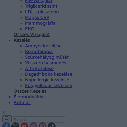
MR-vizsgálat
Triglicerid szint
LDL-koleszterin
Magas CRP
Mammográfia
EKG
Összes Vizsgálat
Kezelés
Aranyér kezelése
Kemoterápia
Szürkehályog műtét
Vízszerű hasmenés
Afta kezelése
Dagadt boka kezelése
Napallergia kezelése
Fülgyulladás kezelése
Összes Kezelés
Életmódváltás
Kutatás