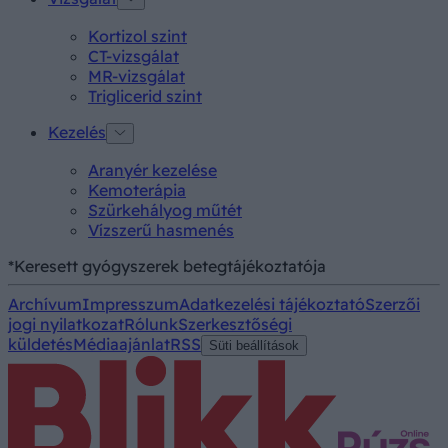
Kortizol szint
CT-vizsgálat
MR-vizsgálat
Triglicerid szint
Kezelés
Aranyér kezelése
Kemoterápia
Szürkehályog műtét
Vízszerű hasmenés
*Keresett gyógyszerek betegtájékoztatója
Archívum
Impresszum
Adatkezelési tájékoztató
Szerzői
jogi nyilatkozat
Rólunk
Szerkesztőségi
küldetés
Médiaajánlat
RSS
Süti beállítások