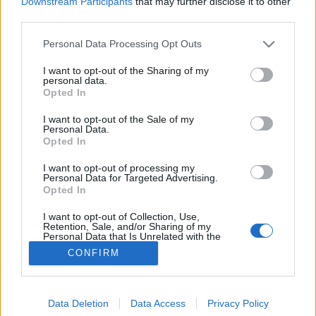
Downstream Participants
that may further disclose it to other
third parties.
Mozgás
Please note that this website/app uses one or more Google
Personal Data Processing Opt Outs
services and may gather and store information including but
not limited to your visit or usage behaviour. You may click to
I want to opt-out of the Sharing of my
personal data.
grant or deny consent to Google and its third-party tags to
Opted In
use your data for below specified purposes in below Google
consent section.
I want to opt-out of the Sale of my
Personal Data.
Opted In
I want to opt-out of processing my
Personal Data for Targeted Advertising.
Opted In
I want to opt-out of Collection, Use,
Retention, Sale, and/or Sharing of my
Personal Data that Is Unrelated with the
Purposes for which it was collected.
CONFIRM
Opted Out
Google consents
Data Deletion
Data Access
Privacy Policy
I want to allow Google to enable storage