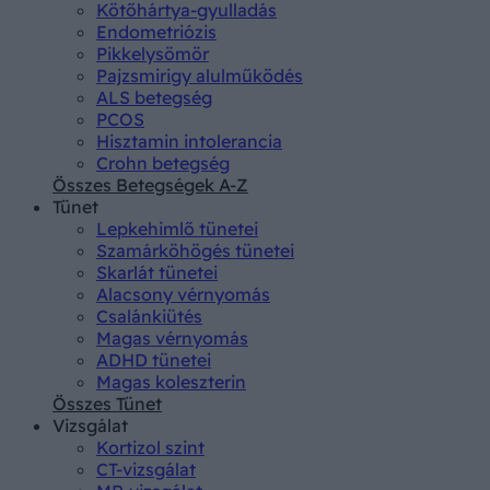
Kötőhártya-gyulladás
Endometriózis
Pikkelysömör
Pajzsmirigy alulműködés
ALS betegség
PCOS
Hisztamin intolerancia
Crohn betegség
Összes Betegségek A-Z
Tünet
Lepkehimlő tünetei
Szamárköhögés tünetei
Skarlát tünetei
Alacsony vérnyomás
Csalánkiütés
Magas vérnyomás
ADHD tünetei
Magas koleszterin
Összes Tünet
Vizsgálat
Kortizol szint
CT-vizsgálat