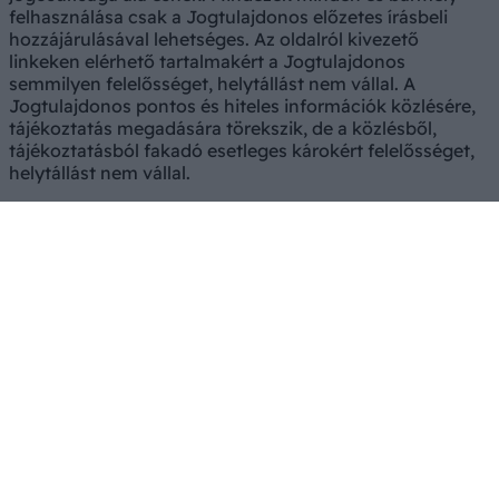
felhasználása csak a Jogtulajdonos előzetes írásbeli
hozzájárulásával lehetséges. Az oldalról kivezető
linkeken elérhető tartalmakért a Jogtulajdonos
semmilyen felelősséget, helytállást nem vállal. A
Jogtulajdonos pontos és hiteles információk közlésére,
tájékoztatás megadására törekszik, de a közlésből,
tájékoztatásból fakadó esetleges károkért felelősséget,
helytállást nem vállal.