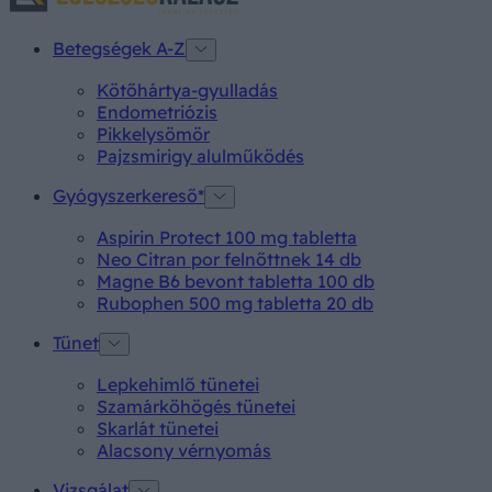
Betegségek A-Z
Kötőhártya-gyulladás
Endometriózis
Pikkelysömör
Pajzsmirigy alulműködés
Gyógyszerkereső*
Aspirin Protect 100 mg tabletta
Neo Citran por felnőttnek 14 db
Magne B6 bevont tabletta 100 db
Rubophen 500 mg tabletta 20 db
Tünet
Lepkehimlő tünetei
Szamárköhögés tünetei
Skarlát tünetei
Alacsony vérnyomás
Vizsgálat